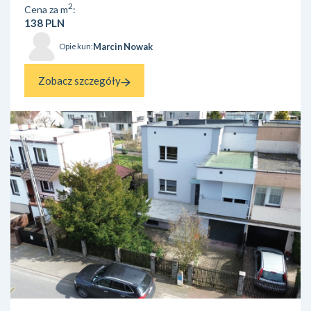
powierzchni 50 arów (5000 m²). Dodatkowym atute...
2
Cena za m
:
138 PLN
Marcin Nowak
Opiekun:
Zobacz szczegóły