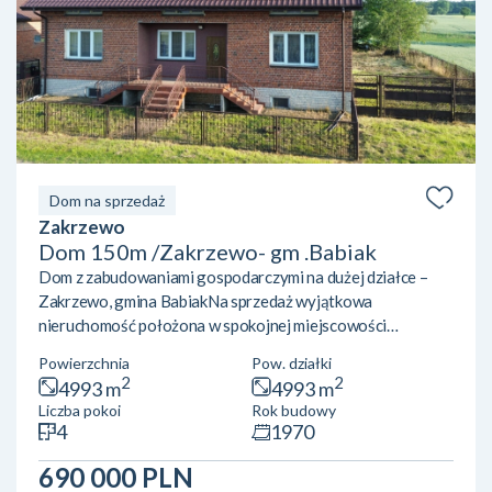
Dom na sprzedaż
Zakrzewo
Dom 150m /Zakrzewo- gm .Babiak
Dom z zabudowaniami gospodarczymi na dużej działce –
Zakrzewo, gmina BabiakNa sprzedaż wyjątkowa
nieruchomość położona w spokojnej miejscowości
Zakrzewo, w gminie Babiak, powiat kolski. To idealne
Powierzchnia
Pow. działki
miejsce dla osób ceniących ciszę, przestrzeń oraz bliskość
2
2
4993 m
4993 m
natury. Wieś liczy zaledwie około 200 mieszkańców i
Liczba pokoi
Rok budowy
charakteryzuje się spokojnym, rolniczym
4
1970
charakterem.Nieruchomość obejmuje dom o powierzchni
użytkowej około 150 m² usytuowany na działce o
690 000 PLN