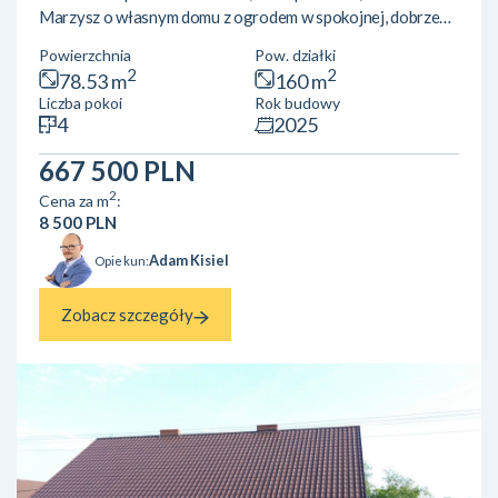
Marzysz o własnym domu z ogrodem w spokojnej, dobrze
skomunikowanej dzielnicy Poznania? Sprawdź naszą ofertę
Powierzchnia
Pow. działki
domów w zabudowie dwulokalowej! Powierzchnia: ok 78,5
2
2
78.53 m
160 m
m²Lokalizacja: Poznań, Szczepankowo, ul. Biesiadna Układ
Liczba pokoi
Rok budowy
pomieszczeń:Parter: przestronny salon z aneksem
4
2025
kuchennym, łazienkaPiętro: 3 wygodne sypialnieLokal
posiada ogród oraz przypisane miejsce postojowe.Okna od
667 500 PLN
stro...
2
Cena za m
:
8 500 PLN
Adam Kisiel
Opiekun:
Zobacz szczegóły