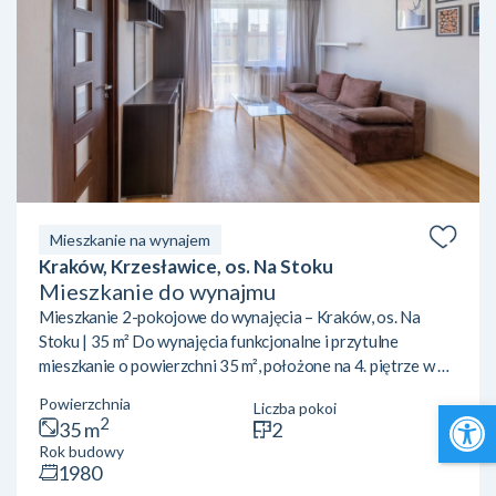
Mieszkanie na wynajem
Kraków, Krzesławice, os. Na Stoku
Mieszkanie do wynajmu
Mieszkanie 2-pokojowe do wynajęcia – Kraków, os. Na
Stoku | 35 m² Do wynajęcia funkcjonalne i przytulne
mieszkanie o powierzchni 35 m², położone na 4. piętrze w 4-
piętrowym bloku na osiedlu Na Stoku w Krakowie. Budynek
Open 
Powierzchnia
Liczba pokoi
nie posiada windy. Lokal składa się z:dwóch niezależnych
2
35 m
2
pokoi,kuchni,łazienki,przedpokoju. Mieszkanie doskonale
Rok budowy
sprawdzi się dla singla, pary lub dwóch osób pracujących
1980
czy studiujących. Lokalizacja:Osiedle Na Stoku to spokojna,