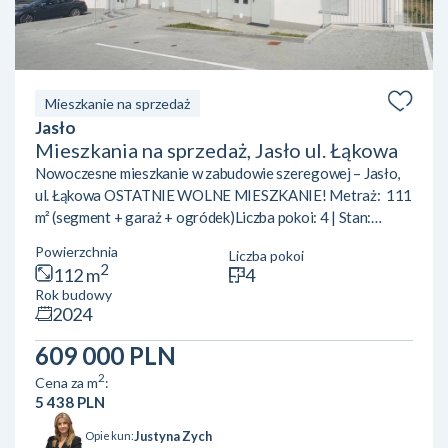
Mieszkanie na sprzedaż
Jasło
Mieszkania na sprzedaż, Jasło ul. Łąkowa
Nowoczesne mieszkanie w zabudowie szeregowej – Jasło,
ul. Łąkowa OSTATNIE WOLNE MIESZKANIE! Metraż: 111
m² (segment + garaż + ogródek)Liczba pokoi: 4 | Stan:
deweloperski Jeśli poszukujesz mieszkania w spokojnej,
Powierzchnia
Liczba pokoi
dobrze skomunikowanej okolicy – ta oferta jest dla
2
112 m
4
Ciebie.Nowoczesne mieszkanie w zabudowie szeregowej
Rok budowy
przy ul. Łąkowej w Jaśle to idealne miejsce dla rodzin, par i
2024
wszystkich, którzy chcą połączyć komfort mieszkania w
mieście z bliskością natury. ✅ – 111 m² – ...
609 000 PLN
2
Cena za m
:
5 438 PLN
Justyna Zych
Opiekun: