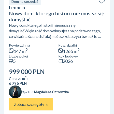
Dom na sprzedaż
Leoncin
Nowy dom, którego historii nie musisz się
domyślać
Nowy dom, którego historii nie musisz się
domyślać.Większość domów kupujesz na podstawie tego,
co widać na ścianach.Tutaj możesz zobaczyć również to,
czego zwykle nie widać. Do dyspozycji nowego właściciela
Powierzchnia
Pow. działki
pozostaje pełna dokumentacja zdjęciowa z budowy,
2
2
147 m
1265 m
pokazująca kolejne etapy wykonania fundamentów, izolacji,
Liczba pokoi
Rok budowy
instalacji, ogrzewania podłogowego oraz konstrukcji
5
2026
dachu. Dzięki temu dokładnie wiesz, co kupujesz. Ten
nowoczesny dom jednorodzinny został wybudowany w
999 000 PLN
latach 2024-2026 i nigdy nie był...
2
Cena za m
:
6 796 PLN
Magdalena Ostrowska
Opiekun:
Zobacz szczegóły