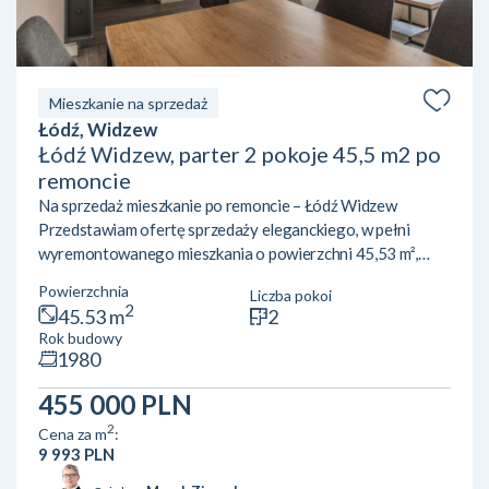
Mieszkanie na sprzedaż
Łódź, Widzew
Łódź Widzew, parter 2 pokoje 45,5 m2 po
remoncie
Na sprzedaż mieszkanie po remoncie – Łódź Widzew
Przedstawiam ofertę sprzedaży eleganckiego, w pełni
wyremontowanego mieszkania o powierzchni 45,53 m²,
zlokalizowanego przy ul. Św. Kazimierza w Łodzi. Lokal
Powierzchnia
Liczba pokoi
znajduje się na parterze 4-piętrowego bloku i jest gotowy
2
45.53 m
2
do wprowadzenia bez dodatkowych nakładów finansowych.
Rok budowy
Mieszkanie zachwyca nowoczesnym układem – składa się z
1980
przestronnego salonu z aneksem kuchennym, idealnego do
wspólnego spędzania czasu, oraz osobnej sypialni, która
455 000 PLN
zap...
2
Cena za m
:
9 993 PLN