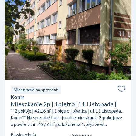
Mieszkanie na sprzedaż
Konin
Mieszkanie 2p | 1piętro| 11 Listopada |
**2 pokoje | 42,16 m² | 1 piętro | piwnica | ul. 11 Listopada,
Konin** Na sprzedaż funkcjonalne mieszkanie 2-pokojowe
o powierzchni 42,16 m², położone na 1. piętrze w
ocieplonym bloku przy ul. 11 Listopada w Koninie. **Układ
Powierzchnia
Liczba pokoi