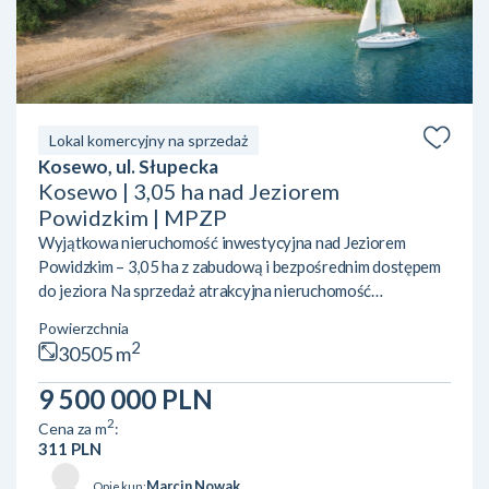
Lokal komercyjny na sprzedaż
Kosewo, ul. Słupecka
Kosewo | 3,05 ha nad Jeziorem
Powidzkim | MPZP
Wyjątkowa nieruchomość inwestycyjna nad Jeziorem
Powidzkim – 3,05 ha z zabudową i bezpośrednim dostępem
do jeziora Na sprzedaż atrakcyjna nieruchomość
inwestycyjna położona w miejscowości Kosewo, przy ul.
Powierzchnia
Słupeckiej /Spacerowej, w gminie Ostrowite. Działka nr
2
30505 m
112/20 o łącznej powierzchni 30 505 m² (3,05 ha) znajduje
się w unikalnej lokalizacji – bezpośrednio przy linii
9 500 000 PLN
brzegowej Jeziora Powidzkiego, jednego z najczystszych
2
Cena za m
:
jezior w Polsce. Zabudowa i infrastrukturaNa terenie
311 PLN
nierucho...
Marcin Nowak
Opiekun: