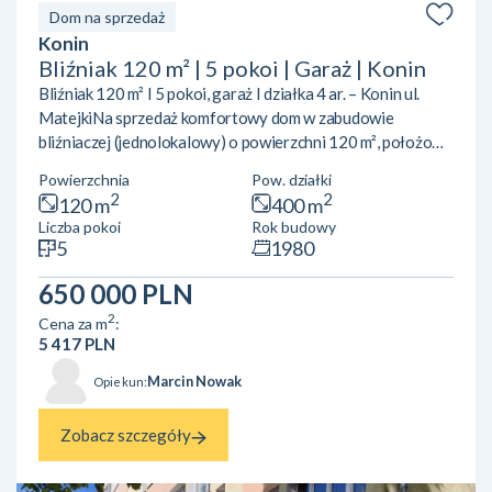
Dom na sprzedaż
Konin
Bliźniak 120 m² | 5 pokoi | Garaż | Konin
Bliźniak 120 m² I 5 pokoi, garaż I działka 4 ar. – Konin ul.
MatejkiNa sprzedaż komfortowy dom w zabudowie
bliźniaczej (jednolokalowy) o powierzchni 120 m², położony
na działce o powierzchni 4 arów, w Koninie przy ul.
Powierzchnia
Pow. działki
Matejki.Układ pomieszczeń:Parter: przestronny salon z
2
2
120 m
400 m
wyjściem na taras kuchnia toalet Piętro: 5 pokoi (możliwość
Liczba pokoi
Rok budowy
aranżacji na sypialnie, gabinet lub pokoje dziecięce) 2
5
1980
łazienki balkon Piwnica: garaż pralnia pomieszczenie
gospodarcze kotłownia Media i udogodnienia: og...
650 000 PLN
2
Cena za m
:
5 417 PLN
Marcin Nowak
Opiekun:
Zobacz szczegóły