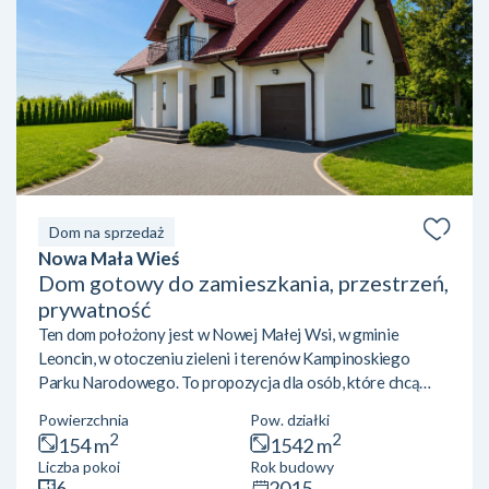
Dom na sprzedaż
Nowa Mała Wieś
Dom gotowy do zamieszkania, przestrzeń,
prywatność
Ten dom położony jest w Nowej Małej Wsi, w gminie
Leoncin, w otoczeniu zieleni i terenów Kampinoskiego
Parku Narodowego. To propozycja dla osób, które chcą
mieszkać pod Warszawą, nie rezygnując z wygodnego
Powierzchnia
Pow. działki
dojazdu do pracy, a jednocześnie zyskać przestrzeń,
2
2
154 m
1542 m
prywatność i jakość życia, której trudno doświadczyć w
Liczba pokoi
Rok budowy
mieście. To dom, który nie wymaga kosztownego remontu
6
2015