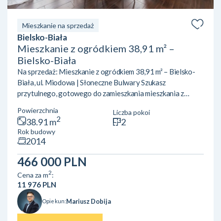
Mieszkanie na sprzedaż
Bielsko-Biała
Mieszkanie z ogródkiem 38,91 m² –
Bielsko-Biała
Na sprzedaż: Mieszkanie z ogródkiem 38,91 m² – Bielsko-
Biała, ul. Miodowa | Słoneczne Bulwary Szukasz
przytulnego, gotowego do zamieszkania mieszkania z
ogródkiem w Bielsku-Białej? Pragniesz ciszy, bliskości
Powierzchnia
Liczba pokoi
natury i szlaków górskich, ale z wygodnym dostępem do
2
38.91 m
2
infrastruktury miejskiej? Ta oferta na osiedlu Słoneczne
Rok budowy
Bulwary (ul. Miodowa 65) jest idealna dla Ciebie!
2014
Najważniejsze atuty nieruchomości: Prywatny ogródek:
Idealny na poranną kawę, odpoczynek po pracy i
466 000 PLN
weekendowy relaks. Gotow...
2
Cena za m
:
11 976 PLN
Mariusz Dobija
Opiekun: