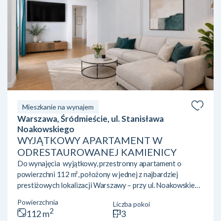
Mieszkanie na wynajem
Warszawa, Śródmieście, ul. Stanisława
Noakowskiego
WYJĄTKOWY APARTAMENT W
ODRESTAUROWANEJ KAMIENICY
Do wynajęcia wyjątkowy, przestronny apartament o
powierzchni 112 m², położony w jednej z najbardziej
prestiżowych lokalizacji Warszawy – przy ul. Noakowskiego
16, w pięknie zrewitalizowanej, reprezentacyjnej kamienicy.
Powierzchnia
Liczba pokoi
Apartament zachwyca przedwojennym charakterem,
2
112 m
3
elegancją oraz ponadstandardową wysokością