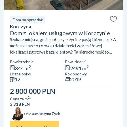
Dom na sprzedaż
Korczyna
Dom z lokalem usługowym w Korczynie
Szukasz miejsca, gdzie połączysz życie z pasją i biznesem? A
może marzysz o rozwoju działalności w prestiżowej
lokalizacji z gotową bazą klientów? Ta nieruchomość to
gotowy przepis na sukces — z działającą siłownią,
Powierzchnia
Pow. działki
nowoczesnymi wnętrzami i potencjałem, który ogranicza
2
2
844 m
2491 m
tylko Twoja wyobraźnia. Wyjątkowa Nieruchomość
Liczba pokoi
Rok budowy
Inwestycyjna z Potencjałem – Korczyna k. KrosnaNa
12
2019
sprzedaż unikalny parterowy budynek usługowo-
mieszkalny z użytkowym poddaszem, o imponującej
2 800 000 PLN
powierzchni całkowitej 844 m², zlo...
2
Cena za m
:
3 318 PLN
Justyna Zych
Opiekun: