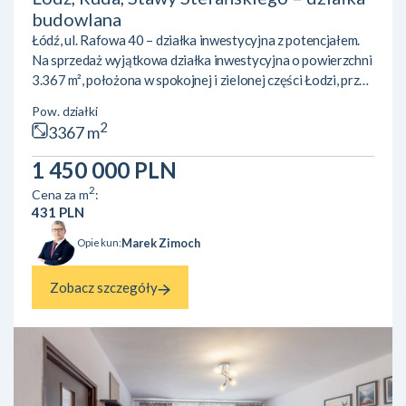
budowlana
Łódź, ul. Rafowa 40 – działka inwestycyjna z potencjałem.
Na sprzedaż wyjątkowa działka inwestycyjna o powierzchni
3.367 m², położona w spokojnej i zielonej części Łodzi, przy
ul. Rafowej 40, w okolicach Stawów Stefańskiego.
Pow. działki
Nieruchomość objęta jest miejscowym planem
2
3367 m
zagospodarowania przestrzennego, który przewiduje
zabudowę jednorodzinną (kat. 17MN) Plan dopuszcza
1 450 000 PLN
realizację zabudowy o wskaźniku intensywności od 0,15 do
2
Cena za m
:
0,4 oraz maksymalnej wysokości 11 metrów, czyli do dwóch
431 PLN
kondygnacji ...
Marek Zimoch
Opiekun:
Zobacz szczegóły