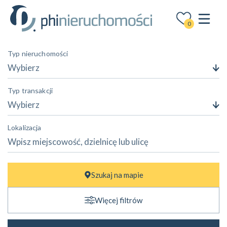
0
Typ nieruchomości
Wybierz
Typ transakcji
Wybierz
Lokalizacja
Cena
Szukaj na mapie
—
zł
zł
Więcej filtrów
Powierzchnia
—
m²
m²