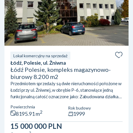
Lokal komercyjny na sprzedaż
Łódź, Polesie, ul. Żniwna
Łódź Polesie, kompleks magazynowo-
biurowy 8.200 m2
Przedmiotem sprzedaży są dwie nieruchomości położone w
Łodzi przy ul. Żniwnej, w obrębie P-6, stanowiące jedną
funkcjonalną całość oznaczone jako: Zabudowana działka
gruntu nr 57/32 o powierzchni 19204 m2 położona w Łodzi
Powierzchnia
Rok budowy
przy ul. Żniwnej. Działka zabudowana budynkami biurowo
2
8195.91 m
1999
magazynowymi stanowiącymi odrębne od gruntu prawo
własności. Zabudowana działka gruntu nr 57/29 o
15 000 000 PLN
powierzchni 1167 m2 położona w Łodzi przy ul. Żniwnej.
2