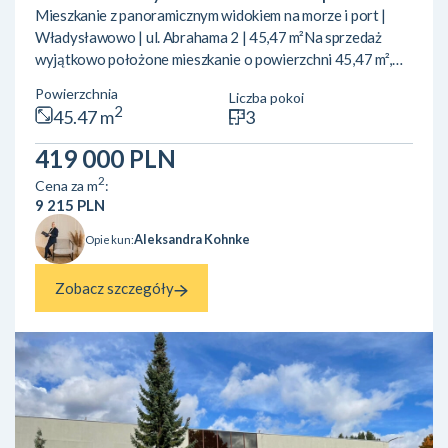
Mieszkanie z panoramicznym widokiem na morze i port |
Władysławowo | ul. Abrahama 2 | 45,47 m²Na sprzedaż
wyjątkowo położone mieszkanie o powierzchni 45,47 m²,
zlokalizowane przy ul. Abrahama 2 we Władysławowie –
Powierzchnia
Liczba pokoi
jednej z najbardziej pożądanych lokalizacji w mieście.
2
45.47 m
3
Nieruchomość znajduje się na 4. (ostatnim) piętrze
zadbanego budynku, z którego rozpościera się piękny widok
419 000 PLN
na otwarte Morze Bałtyckie oraz port. To oferta dla osób
2
Cena za m
:
szukających mieszkania z potencjałem inwestycyjnym lub
9 215 PLN
własn...
Aleksandra Kohnke
Opiekun:
Zobacz szczegóły