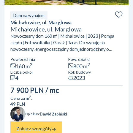
Dom na wynajem
Michałowice, ul. Marglowa
Michałowice, ul. Marglowa
Nowoczesny dom 160 m² | Michałowice | 2023 | Pompa
ciepła | Fotowoltaika | Garaż | Taras Do wynajęcia
nowoczesny, energooszczędny dom jednorodzinny o
powierzchni 160 m², położony w Michałowicach przy ul.
Powierzchnia
Pow. działki
Marglowej. Nieruchomość znajduje się zaledwie około 200
2
2
160 m
800 m
metrów od głównej trasy prowadzącej do Krakowa, dzięki
Liczba pokoi
Rok budowy
czemu zapewnia świetny dojazd, a jednocześnie pełną ciszę i
4
2023
spokój. Dom usytuowany jest w otoczeniu pól, a z dużych
okien rozpościera się niczym nieprzesłonięty widok na
7 900 PLN
/ mc
zieleń.Dom zost...
2
Cena za m
:
49 PLN
Dawid Żabiński
Opiekun:
Zobacz szczegóły