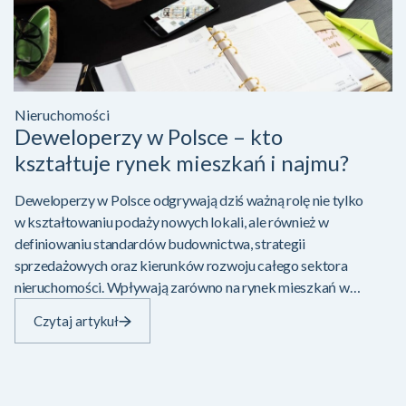
Nieruchomości
Deweloperzy w Polsce – kto
kształtuje rynek mieszkań i najmu?
Deweloperzy w Polsce odgrywają dziś ważną rolę nie tylko
w kształtowaniu podaży nowych lokali, ale również w
definiowaniu standardów budownictwa, strategii
sprzedażowych oraz kierunków rozwoju całego sektora
nieruchomości. Wpływają zarówno na rynek mieszkań w
Polsce, jak i coraz mocniej na rynek najmu mieszkań w
Czytaj artykuł
Polsce, który dynamicznie zmienia…