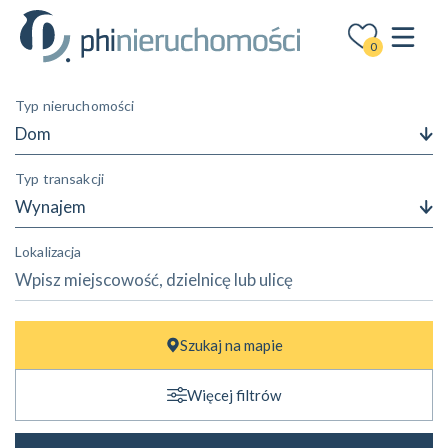
0
Typ nieruchomości
Dom
Typ transakcji
Wynajem
Lokalizacja
Cena
najmu
Szukaj na mapie
—
zł
zł
Więcej filtrów
Powierzchnia
—
m²
m²