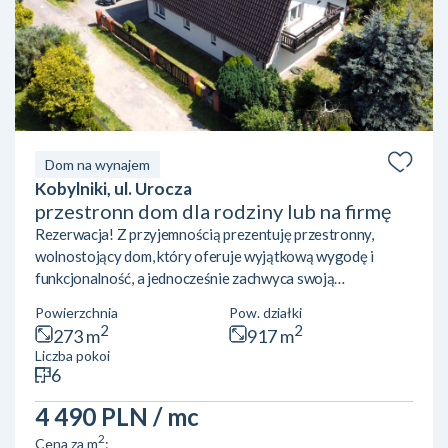
Dom na wynajem
Kobylniki, ul. Urocza
przestronn dom dla rodziny lub na firmę
Rezerwacja! Z przyjemnością prezentuję przestronny,
wolnostojący dom, który oferuje wyjątkową wygodę i
funkcjonalność, a jednocześnie zachwyca swoją
przestrzenią i rewelacyjną lokalizacją. Ten dom, położony
Powierzchnia
Pow. działki
na zagospodarowanej działce (ok 920m2), to idealne
2
2
273 m
917 m
rozwiązanie dla osób poszukujących spokojnej przystani
Liczba pokoi
blisko miasta, ale z dala od jego zgiełku. **Na parterze**
6
znajduje się serce domu – imponujący salon o wysokości aż
5,6 metra, który dzięki dużym przeszkleniom wpuszcza do
4 490 PLN
/ mc
wnętrza ...
2
Cena za m
: