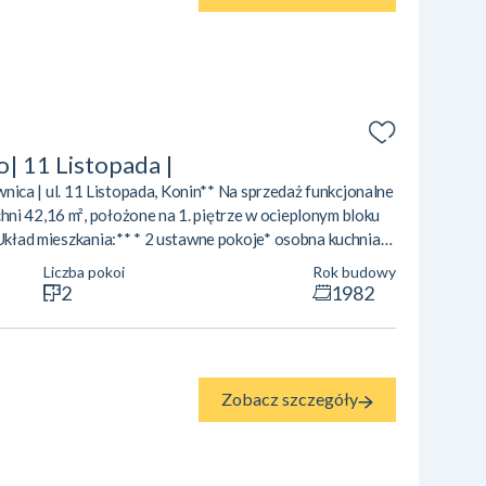
o| 11 Listopada |
piwnica | ul. 11 Listopada, Konin** Na sprzedaż funkcjonalne
ni 42,16 m², położone na 1. piętrze w ocieplonym bloku
*Układ mieszkania:** * 2 ustawne pokoje* osobna kuchnia*
**Atuty nieruchomości:** * 1. piętro – wygodne i
Liczba pokoi
Rok budowy
rnizacji* dużo zieleni wokół* spokojne i przyjazne
2
1982
u szkoła podstawo...
Zobacz szczegóły