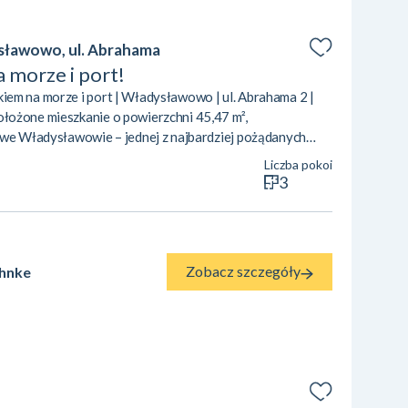
ławowo, ul. Abrahama
 morze i port!
em na morze i port | Władysławowo | ul. Abrahama 2 |
łożone mieszkanie o powierzchni 45,47 m²,
 we Władysławowie – jednej z najbardziej pożądanych
 znajduje się na 4. (ostatnim) piętrze zadbanego budynku,
Liczba pokoi
idok na otwarte Morze Bałtyckie oraz port. To oferta dla
3
ncjałem inwestycyjnym lub własn...
Zobacz szczegóły
hnke