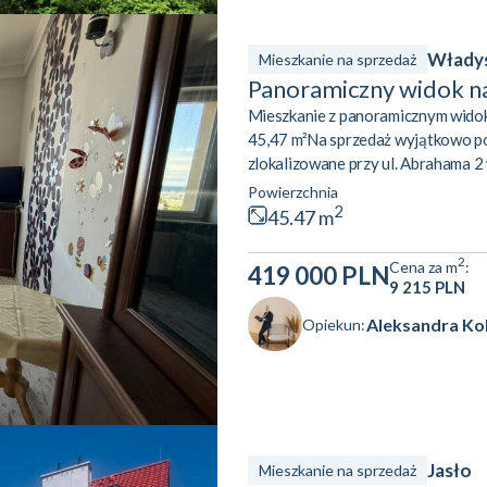
Władys
Mieszkanie na sprzedaż
Panoramiczny widok na
Mieszkanie z panoramicznym widoki
45,47 m²Na sprzedaż wyjątkowo po
zlokalizowane przy ul. Abrahama 2
lokalizacji w mieście. Nieruchomość
Powierzchnia
z którego rozpościera się piękny w
2
45.47 m
osób szukających mieszkania z pote
2
Cena za m
:
419 000 PLN
9 215 PLN
Aleksandra Ko
Opiekun:
Jasło
Mieszkanie na sprzedaż