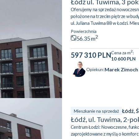
Łódź ul. Tuwima, 3 po
Oferujemy na sprzedaż nowoczesne
położone na trzecim piętrze w bud
ul. Juliana Tuwima 88 w Łodzi. Mie
stanowi idealne miejsce do relaksu
Powierzchnia
cechy mieszkania:– Funkcjonalny u
2
56.35 m
kuchennym o powierzchni 20,18 m² o
2
Cena za m
:
597 310 PLN
10 600 PLN
Marek Zimoch
Opiekun:
Łódź, 
Mieszkanie na sprzedaż
Łódź, ul. Tuwima, 2-p
Centrum Łodzi: Nowoczesne, funkc
zaprojektowane z myślą o komforcie