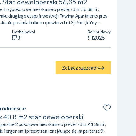
k. Stan deweloperski 56,35 m2
, trzypokojowe mieszkanie o powierzchni 56,38 m²,
ynku drugiego etapu inwestycji Tuwima Apartments przy
szkanie posiada balkon o powierzchni 3,55 m², który
. Cena wynosi 603 266 zł (10 700 zł/m²). Najważniejsze
Liczba pokoi
Rok budowy
kład pomieszczeń: przestronny salon z aneksem
3
2025
raz dwa niezależne pokoje (12,31 m² i...
Zobacz szczegóły
Śródmieście
ok 40,8 m2 stan deweloperski
jonalne 2 pokojowe mieszkanie o powierzchni 41,38 m²,
 i ergonomii przestrzeni, znajdujące się na parterze 9-