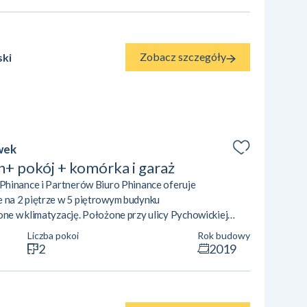
b pracujących zdalnie. Układ mi...
Zobacz szczegóły
ski
wek
+ pokój + komórka i garaż
Phinance i Partnerów Biuro Phinance oferuje
na 2 piętrze w 5 piętrowym budynku
e w klimatyzację. Położone przy ulicy Pychowickiej
ierzchni 39,99 m2 składa się z:· salon z kuchnią·
Liczba pokoi
Rok budowy
ażona· przedpokój· duży balkon Przyległości: · miejsce
2
2019
mórka lokatorska Mieszkanie znajduje się w dzielnicy