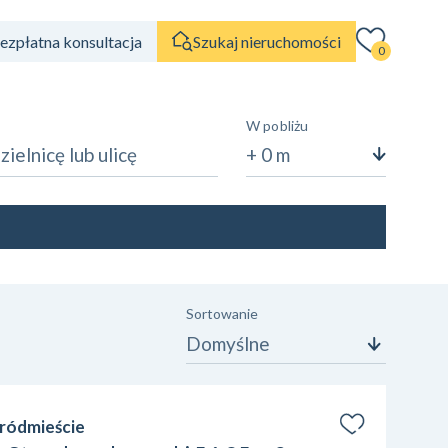
ezpłatna konsultacja
Szukaj nieruchomości
0
W pobliżu
+ 0 m
Liczba pokoi
1
2
3
4
5
6+
Stan nieruchomości
Sortowanie
Wybierz
Domyślne
Informacje dodatkowe
Wybierz
Śródmieście