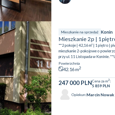
Konin
Mieszkanie na sprzedaż
Mieszkanie 2p | 1piętr
**2 pokoje | 42,16 m² | 1 piętro | 
mieszkanie 2-pokojowe o powierzch
przy ul. 11 Listopada w Koninie. *
łazienka **Dodatkowo:** * piwnica 
Powierzchnia
poszukiwane* budynek po termomode
2
42.16 m
osiedle **Lokalizacja:** * w pobliż
2
Cena za m
:
247 000 PLN
5 859 PLN
Marcin Nowak
Opiekun: