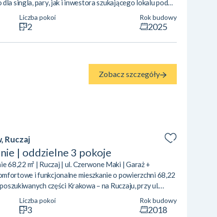
la singla, pary, jak i inwestora szukającego lokalu pod
um Łodzi. Układ mieszkania zapewnia maksymalne
Liczba pokoi
Rok budowy
nałe doświetlenie wnętrza. Przestronny salon z aneksem
2
2025
ejsce na strefę wypoczynk...
Zobacz szczegóły
, Ruczaj
ie | oddzielne 3 pokoje
68,22 m² | Ruczaj | ul. Czerwone Maki | Garaż +
omfortowe i funkcjonalne mieszkanie o powierzchni 68,22
j poszukiwanych części Krakowa – na Ruczaju, przy ul.
ię przemyślanym układem pomieszczeń oraz nowoczesnym
Liczba pokoi
Rok budowy
jącym wygodę codziennego życia. To idealna propozycja
3
2018