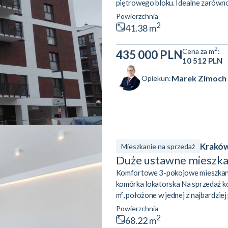
piętrowego bloku. Idealne zarówno d
wynajem w rozwijającym się centr
Powierzchnia
wykorzystanie przestrzeni i dosko
2
41.38 m
kuchennym to serce mieszkania – mi
2
Cena za m
:
435 000 PLN
10 512 PLN
Marek Zimoch
Opiekun:
Kraków
Mieszkanie na sprzedaż
Duże ustawne mieszkan
Komfortowe 3-pokojowe mieszkanie 
komórka lokatorska Na sprzedaż k
m², położone w jednej z najbardzie
Czerwone Maki. Lokal wyróżnia s
Powierzchnia
standardem wykończenia, zapewnia
2
68.22 m