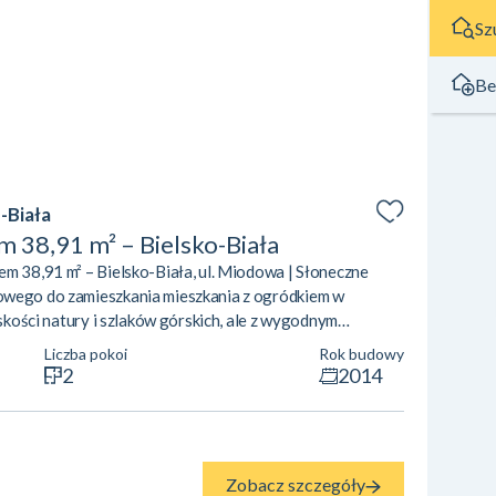
Sz
Be
-Biała
m 38,91 m² – Bielsko-Biała
em 38,91 m² – Bielsko-Biała, ul. Miodowa | Słoneczne
owego do zamieszkania mieszkania z ogródkiem w
iskości natury i szlaków górskich, ale z wygodnym
ej? Ta oferta na osiedlu Słoneczne Bulwary (ul. Miodowa
Liczba pokoi
Rok budowy
nieruchomości: Prywatny ogródek: Idealny
2
2014
acy i weekendowy relaks. Gotow...
Zobacz szczegóły
a