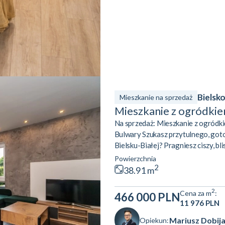
Bielsko
Mieszkanie na sprzedaż
Mieszkanie z ogródkie
Na sprzedaż: Mieszkanie z ogródki
Bulwary Szukasz przytulnego, got
Bielsku-Białej? Pragniesz ciszy, bl
dostępem do infrastruktury miejski
Powierzchnia
65) jest idealna dla Ciebie! Najważniejsze atuty 
2
38.91 m
na poranną kawę, odpoczynek po pr
2
Cena za m
:
466 000 PLN
11 976 PLN
Mariusz Dobij
Opiekun: