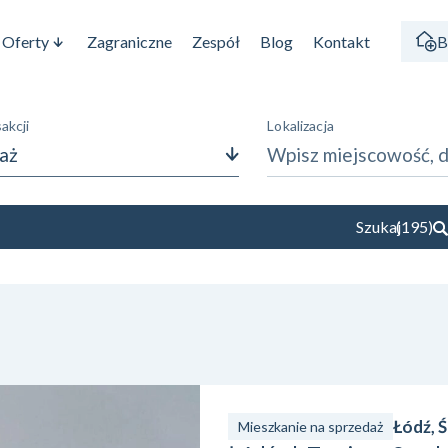
Oferty
Zagraniczne
Zespół
Blog
Kontakt
B
akcji
Lokalizacja
aż
Powierzchnia
Szukaj
(
195
)
—
m²
m²
Rynek
Wybierz
Rok budowy
—
Łódź, 
Mieszkanie na sprzedaż