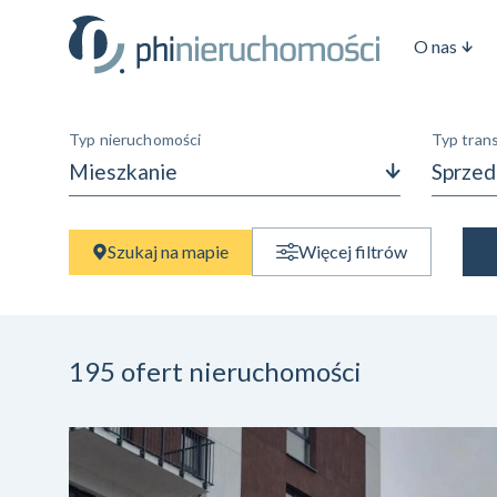
O nas
Typ nieruchomości
Typ trans
Mieszkanie
Sprzed
Cena
Szukaj na mapie
Więcej filtrów
—
zł
zł
Rodzaj budynku
Wybierz
195
ofert nieruchomości
Piętro
Wybierz