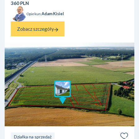
360 PLN
tereny zielone ora...
Adam Kisiel
Opiekun:
Zobacz szczegóły
Działka na sprzedaż