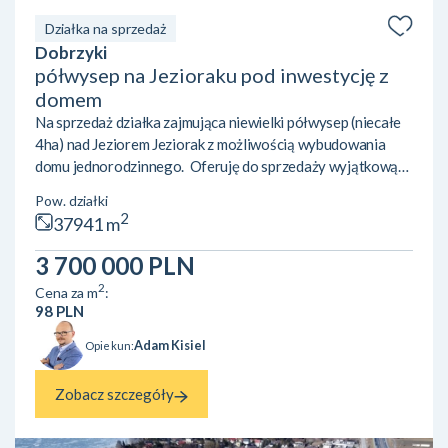
Działka na sprzedaż
Dobrzyki
półwysep na Jezioraku pod inwestycję z
domem
Na sprzedaż działka zajmująca niewielki półwysep (niecałe
4ha) nad Jeziorem Jeziorak z możliwością wybudowania
domu jednorodzinnego. Oferuję do sprzedaży wyjątkową
nieruchomość gruntową o powierzchni 37 941 m² (3,7941
Pow. działki
ha), położoną na niewielkim półwyspie z niemal 400-
2
37941 m
metrową linią brzegową Jeziora Jeziorak – najdłuższego
jeziora w Polsce. Teren objęty jest miejscowym planem
3 700 000 PLN
zagospodarowania przestrzennego gminy Zalewo.
2
Cena za m
:
Przeznaczenie: usługi turystyki wodnej oraz w części
98 PLN
tereny rolne. Da...
Adam Kisiel
Opiekun:
Zobacz szczegóły