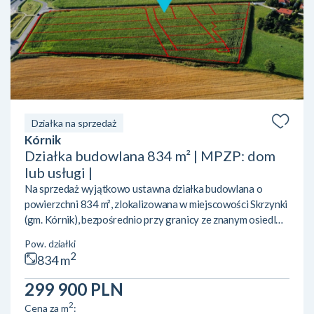
Działka na sprzedaż
Kórnik
Działka budowlana 834 m² | MPZP: dom
lub usługi |
Na sprzedaż wyjątkowo ustawna działka budowlana o
powierzchni 834 m², zlokalizowana w miejscowości Skrzynki
(gm. Kórnik), bezpośrednio przy granicy ze znanym osiedlem
Owocowe Wzgórze w Dziećmierowie. To idealne miejsce
Pow. działki
zarówno pod budowę wymarzonego domu, jak i pod
2
834 m
inwestycję lub prowadzenie działalności gospodarczej.
LOKALIZACJA I OTOCZENIE:• Świetny dojazd do
299 900 PLN
Poznania oraz Kórnika dzięki bezpośredniemu sąsiedztwu
2
Cena za m
:
trasy S11.• Bliskość natury i rekreacji – w sąsiedztwie