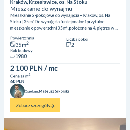
Kraków, Krzesławice, os. Na Stoku
Mieszkanie do wynajmu
Mieszkanie 2-pokojowe do wynajęcia – Kraków, os. Na
Stoku | 35 m² Do wynajęcia funkcjonalne i przytulne
mieszkanie o powierzchni 35 m², położone na 4. piętrze w 4-
piętrowym bloku na osiedlu Na Stoku w Krakowie. Budynek
Powierzchnia
Liczba pokoi
nie posiada windy. Lokal składa się z:dwóch niezależnych
2
35 m
2
pokoi,kuchni,łazienki,przedpokoju. Mieszkanie doskonale
Rok budowy
sprawdzi się dla singla, pary lub dwóch osób pracujących
1980
czy studiujących. Lokalizacja:Osiedle Na Stoku to spokojna,
zielona część Krakowa z dobrze rozwiniętą inf...
2 100 PLN
/ mc
2
Cena za m
:
60 PLN
Mateusz Sikorski
Opiekun:
Zobacz szczegóły