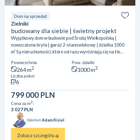
Dom na sprzedaż
Zielniki
budowany dla siebie | świetny projekt
Wyjątkowy dom w budowie pod Środą Wielkopolską |
nowoczesna bryła | garaż 2-stanowiskowy | działka 1000
m² Są nieruchomości, które od razu wyróżniają się na tle
rynku. Ten dom zdecydowanie należy do tej kategorii.
Powierzchnia
Pow. działki
Nowoczesna, przykuwająca uwagę bryła, bardzo
2
2
264 m
1000 m
funkcjonalny układ pomieszczeń, duże przeszklenia,
Liczba pokoi
przestrzeń, garaż na dwa samochody i świetna lokalizacja z
6
szybkim dojazdem do Środy Wielkopolskiej oraz Poznania.
Dom był przygotowywany przez właścicieli dla siebie — z
799 000 PLN
dużą dbałością o pr...
2
Cena za m
:
3 027 PLN
Adam Kisiel
Opiekun:
Zobacz szczegóły