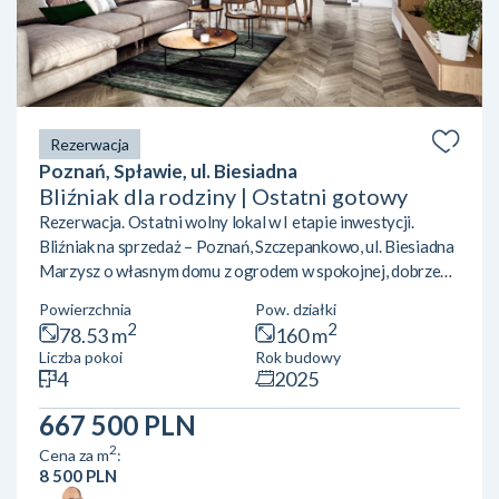
Rezerwacja
Poznań, Spławie, ul. Biesiadna
Bliźniak dla rodziny | Ostatni gotowy
Rezerwacja. Ostatni wolny lokal w I etapie inwestycji.
Bliźniak na sprzedaż – Poznań, Szczepankowo, ul. Biesiadna
Marzysz o własnym domu z ogrodem w spokojnej, dobrze
skomunikowanej dzielnicy Poznania? Sprawdź naszą ofertę
Powierzchnia
Pow. działki
domów w zabudowie dwulokalowej! Powierzchnia: ok 78,5
2
2
78.53 m
160 m
m²Lokalizacja: Poznań, Szczepankowo, ul. Biesiadna Układ
Liczba pokoi
Rok budowy
pomieszczeń:Parter: przestronny salon z aneksem
4
2025
kuchennym, łazienkaPiętro: 3 wygodne sypialnieLokal
posiada ogród oraz przypisane miejsce postojowe.Okna od
667 500 PLN
stro...
2
Cena za m
:
8 500 PLN