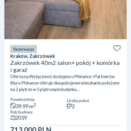
Rezerwacja
Kraków, Zakrzówek
Zakrzówek 40m2 salon+ pokój + komórka
i garaż
Oferta na Wyłączność dostępna u Phinance i Partnerów
Biuro Phinance oferuje dwupokojowe mieszkanie położone
na 2 piętrze w 5 piętrowym budynku
mieszkalnym. Mieszkanie wyposażone w klimatyzację.
Powierzchnia
Liczba pokoi
Położone przy ulicy Pychowickiej 17Nieruchomość zgodnie
2
39.99 m
2
z KW o powierzchni 39,99 m2 składa się z:· salon z kuchnią·
Rok budowy
sypialnia· łazienka : w pełni wyposażona· przedpokój· duży
2019
balkon Przyległości: · miejsce postojowe w garażu
podziemnym· komórka lokatorska Mieszkanie znajduje się w
713 000 PLN