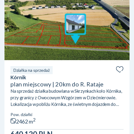
Działka na sprzedaż
Kórnik
plan miejscowy | 20km do R. Rataje
Na sprzedaż działka budowlana w Skrzynkach koło Kórnika,
przy granicy z Owocowym Wzgórzem w Dziećmierowie.
Lokalizacja w pobliżu Kórnika, ze świetnym dojazdem do
Poznania dzięki sąsiedztwu eski. W pobliżu kilka jezior
Pow. działki
(Skrzyneckie Małe i Duże, Kórnickie) oraz tereny zielone.
2
2462 m
Działka jest świeżo wydzielono i znajduje się na terenie
objętym mpzp, z przeznaczeniem pod zabudowę
640 120 PLN