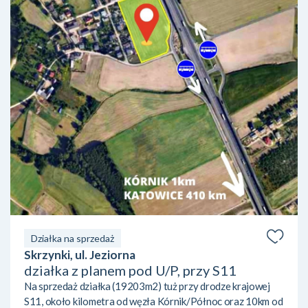
Działka na sprzedaż
Skrzynki, ul. Jeziorna
działka z planem pod U/P, przy S11
Na sprzedaż działka (19203m2) tuż przy drodze krajowej
S11, około kilometra od węzła Kórnik/Północ oraz 10km od