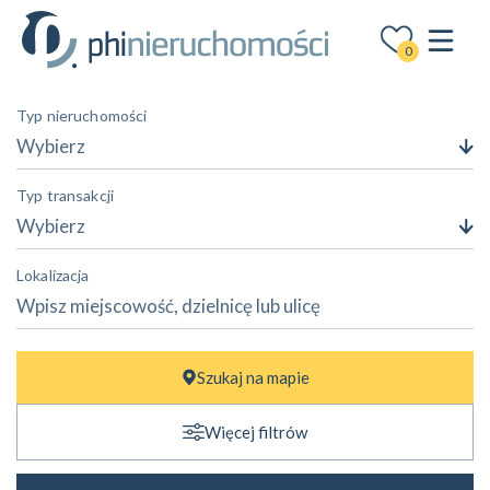
0
Typ nieruchomości
Wybierz
Typ transakcji
Wybierz
Lokalizacja
Cena
Szukaj na mapie
—
zł
zł
Więcej filtrów
Powierzchnia
—
m²
m²