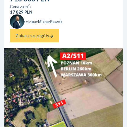
dzielnicy Dębniki nieopo...
2
Cena za m
:
17 829 PLN
Michał Paszek
Opiekun:
Zobacz szczegóły