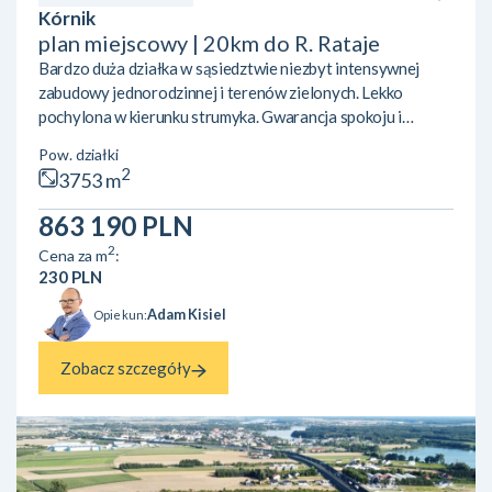
Kórnik
plan miejscowy | 20km do R. Rataje
Bardzo duża działka w sąsiedztwie niezbyt intensywnej
zabudowy jednorodzinnej i terenów zielonych. Lekko
pochylona w kierunku strumyka. Gwarancja spokoju i
prywatności. Na sprzedaż działka budowlana w Skrzynkach
Pow. działki
koło Kórnika, przy granicy z Owocowym Wzgórzem w
2
3753 m
Dziećmierowie. Lokalizacja w pobliżu Kórnika, ze świetnym
dojazdem do Poznania dzięki sąsiedztwu eski. W pobliżu
863 190 PLN
kilka jezior (Skrzyneckie Małe i Duże, Kórnickie) oraz tereny
2
Cena za m
:
zielone. Działka jest świeżo wydzielona i znajduje się na
230 PLN
tereni...
Adam Kisiel
Opiekun:
Zobacz szczegóły