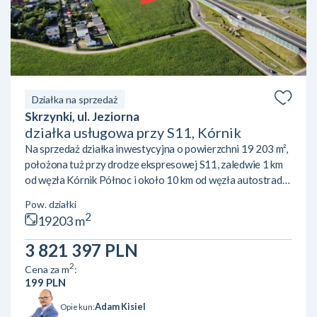
Działka na sprzedaż
Skrzynki, ul. Jeziorna
działka usługowa przy S11, Kórnik
Na sprzedaż działka inwestycyjna o powierzchni 19 203 m²,
położona tuż przy drodze ekspresowej S11, zaledwie 1 km
od węzła Kórnik Północ i około 10 km od węzła autostrady
A2 Poznań-Krzesiny. Atutem nieruchomości jest doskonała
Pow. działki
ekspozycja – teren doskonale widoczny z S11, co
2
19203 m
gwarantuje wyjątkową czytelność lokalizacji dla przyszłej
działalności. Działka objęta jest miejscowym planem
3 821 397 PLN
zagospodarowania przestrzennego (symbol U/P), który
2
Cena za m
:
pozwala na szerokie możliwości inwestycyjne: zabudowę
199 PLN
us...
Adam Kisiel
Opiekun: