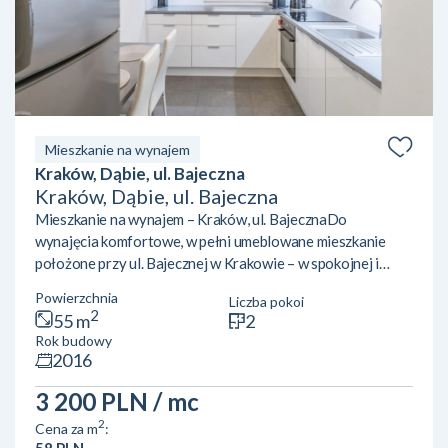
Mieszkanie na wynajem
Kraków, Dąbie, ul. Bajeczna
Kraków, Dąbie, ul. Bajeczna
Mieszkanie na wynajem – Kraków, ul. BajecznaDo
wynajęcia komfortowe, w pełni umeblowane mieszkanie
położone przy ul. Bajecznej w Krakowie – w spokojnej i
zielonej okolicy, w pobliżu Bulwarów Wiślanych.Opis
Powierzchnia
Liczba pokoi
mieszkania:Mieszkanie znajduje się na 2. piętrze i składa się
2
55 m
2
z dwóch niezależnych pokoi, co czyni je idealnym zarówno
Rok budowy
dla pary, jak i dla współlokatorów. Jasna, oddzielna kuchnia
2016
jest w pełni wyposażona i zapewnia wygodę codziennego
użytkowania. Salon wyposażony jest w klimatyzacj...
3 200 PLN
/ mc
2
Cena za m
:
58 PLN