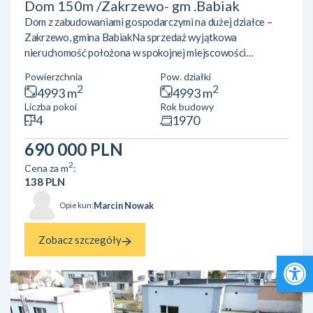
Dom 150m /Zakrzewo- gm .Babiak
Dom z zabudowaniami gospodarczymi na dużej działce –
Zakrzewo, gmina BabiakNa sprzedaż wyjątkowa
nieruchomość położona w spokojnej miejscowości
Zakrzewo, w gminie Babiak, powiat kolski. To idealne
Powierzchnia
Pow. działki
miejsce dla osób ceniących ciszę, przestrzeń oraz bliskość
2
2
4993 m
4993 m
natury. Wieś liczy zaledwie około 200 mieszkańców i
Liczba pokoi
Rok budowy
charakteryzuje się spokojnym, rolniczym
4
1970
charakterem.Nieruchomość obejmuje dom o powierzchni
użytkowej około 150 m² usytuowany na działce o
690 000 PLN
powierzchni 50 arów (5000 m²). Dodatkowym atute...
2
Cena za m
:
138 PLN
Marcin Nowak
Opiekun:
Zobacz szczegóły
Open 