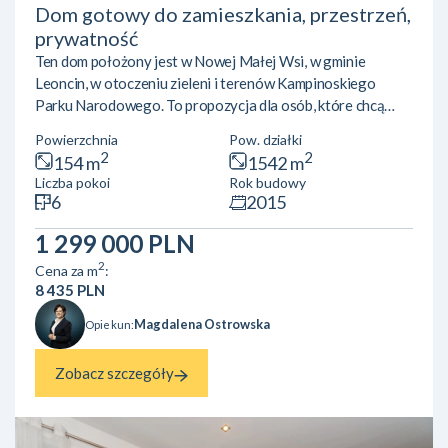
Dom gotowy do zamieszkania, przestrzeń,
prywatność
Ten dom położony jest w Nowej Małej Wsi, w gminie
Leoncin, w otoczeniu zieleni i terenów Kampinoskiego
Parku Narodowego. To propozycja dla osób, które chcą
mieszkać pod Warszawą, nie rezygnując z wygodnego
Powierzchnia
Pow. działki
dojazdu do pracy, a jednocześnie zyskać przestrzeń,
2
2
154 m
1542 m
prywatność i jakość życia, której trudno doświadczyć w
Liczba pokoi
Rok budowy
mieście. To dom, który nie wymaga kosztownego remontu
6
2015
ani długich przygotowań przed przeprowadzką.Dom jest
gotowy do zamieszkania. Dom o powierzchni 154 m² został
1 299 000 PLN
zaprojektowany tak, aby ...
2
Cena za m
:
8 435 PLN
Magdalena Ostrowska
Opiekun:
Zobacz szczegóły