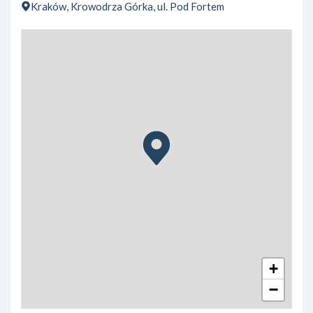
Kraków, Krowodrza Górka, ul. Pod Fortem
+
−