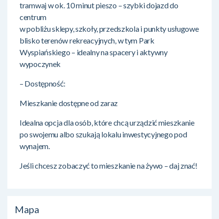
tramwaj w ok. 10 minut pieszo – szybki dojazd do
centrum
w pobliżu sklepy, szkoły, przedszkola i punkty usługowe
blisko terenów rekreacyjnych, w tym Park
Wyspiańskiego – idealny na spacery i aktywny
wypoczynek
– Dostępność:
Mieszkanie dostępne od zaraz
Idealna opcja dla osób, które chcą urządzić mieszkanie
po swojemu albo szukają lokalu inwestycyjnego pod
wynajem.
Jeśli chcesz zobaczyć to mieszkanie na żywo – daj znać!
Mapa