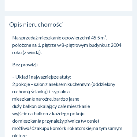
Opis nieruchomości
Na sprzedaż mieszkanie o powierzchni 45,5 m²,
położone na 1. piętrze w 8-piętrowym budynku z 2004
roku (z windą).
Bez prowizji
– Układ i najważniejsze atuty:
2 pokoje – salon z aneksem kuchennym (oddzielony
ruchomą ścianką) + sypialnia
mieszkanie narożne, bardzo jasne
duży balkon okalający całe mieszkanie
wyjście na balkon z każdego pokoju
do mieszkania przynależy piwnica (w cenie)
możliwość zakupu komórki lokatorskiej na tym samym
piętrze