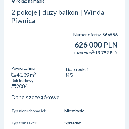
Pokaż na mapie
2 pokoje | duży balkon | Winda |
Piwnica
Numer oferty:
566556
626 000 PLN
2
13 792 PLN
Cena za m
:
Powierzchnia
Liczba pokoi
2
45.39 m
2
Rok budowy
2004
Dane szczegółowe
Typ nieruchomości:
Mieszkanie
Typ transakcji:
Sprzedaż