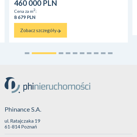
460 000 PLN
2
Cena za m
:
8 679 PLN
Zobacz szczegóły
Phinance S.A.
ul. Ratajczaka 19
61-814 Poznań