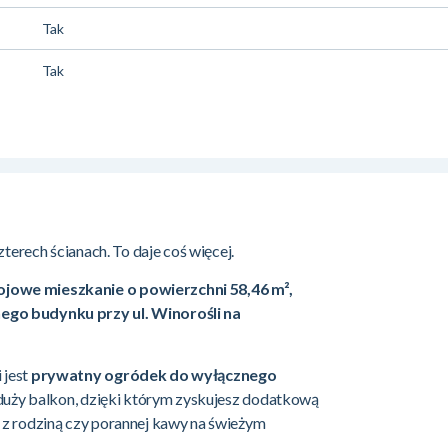
Tak
Tak
zterech ścianach. To daje coś więcej.
jowe mieszkanie o powierzchni 58,46 m²,
go budynku przy ul. Winorośli na
 jest
prywatny ogródek do wyłącznego
 duży balkon, dzięki którym zyskujesz dodatkową
z rodziną czy porannej kawy na świeżym