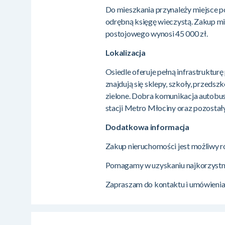
Do mieszkania przynależy miejsce 
odrębną księgę wieczystą. Zakup mie
postojowego wynosi 45 000 zł.
Lokalizacja
Osiedle oferuje pełną infrastruktur
znajdują się sklepy, szkoły, przedsz
zielone. Dobra komunikacja autobu
stacji Metro Młociny oraz pozostał
Dodatkowa informacja
Zakup nieruchomości jest możliwy 
Pomagamy w uzyskaniu najkorzystni
Zapraszam do kontaktu i umówienia 