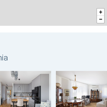
+
−
nia