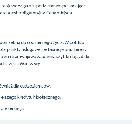
postojowe w garażu podziemnym posiadające
jsca jest obligatoryjny. Cena miejsca
ę potrzebną do codziennego życia. W pobliżu
kola, punkty usługowe, restauracje oraz tereny
sowa i tramwajowa zapewnia szybki dojazd do
ych części Warszawy.
również dla cudzoziemców.
ejszego kredytu hipotecznego.
prezentacji.