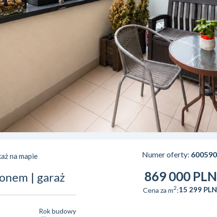
Numer oferty:
600590
aż na mapie
869 000 PLN
konem | garaż
2
15 299 PLN
Cena za m
:
Rok budowy