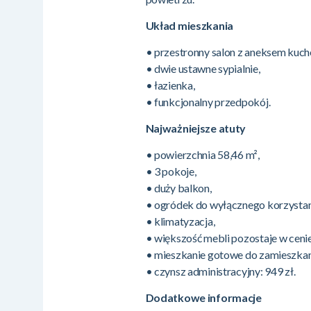
Układ mieszkania
• przestronny salon z aneksem kuch
• dwie ustawne sypialnie,
• łazienka,
• funkcjonalny przedpokój.
Najważniejsze atuty
• powierzchnia 58,46 m²,
• 3 pokoje,
• duży balkon,
• ogródek do wyłącznego korzystan
• klimatyzacja,
• większość mebli pozostaje w cenie
• mieszkanie gotowe do zamieszkan
• czynsz administracyjny: 949 zł.
Dodatkowe informacje