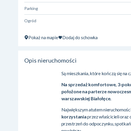
Parking
Ogród
Pokaż na mapie
Dodaj do schowka
Opis nieruchomości
Są mieszkania, które kończą się na c
Na sprzedaż komfortowe, 3-poko
położone na parterze nowoczesne
warszawskiej Białołęce.
Największym atutem nieruchomości
korzystania
przez właścicieli oraz
przestrzeń do odpoczynku, spotkań 
powietrzu.