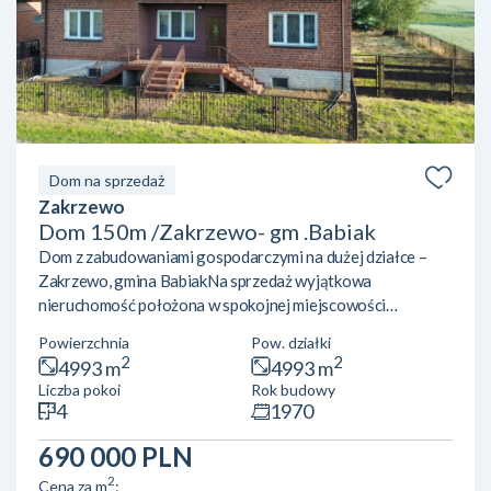
Dom na sprzedaż
Zakrzewo
Dom 150m /Zakrzewo- gm .Babiak
Dom z zabudowaniami gospodarczymi na dużej działce –
Zakrzewo, gmina BabiakNa sprzedaż wyjątkowa
nieruchomość położona w spokojnej miejscowości
Zakrzewo, w gminie Babiak, powiat kolski. To idealne
Powierzchnia
Pow. działki
miejsce dla osób ceniących ciszę, przestrzeń oraz bliskość
2
2
4993 m
4993 m
natury. Wieś liczy zaledwie około 200 mieszkańców i
Liczba pokoi
Rok budowy
charakteryzuje się spokojnym, rolniczym
4
1970
charakterem.Nieruchomość obejmuje dom o powierzchni
użytkowej około 150 m² usytuowany na działce o
690 000 PLN
powierzchni 50 arów (5000 m²). Dodatkowym atute...
2
Cena za m
: