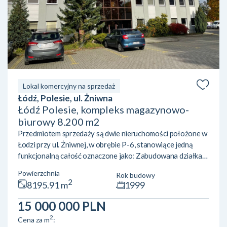
Lokal komercyjny na sprzedaż
Łódź, Polesie, ul. Żniwna
Łódź Polesie, kompleks magazynowo-
biurowy 8.200 m2
Przedmiotem sprzedaży są dwie nieruchomości położone w
Łodzi przy ul. Żniwnej, w obrębie P-6, stanowiące jedną
funkcjonalną całość oznaczone jako: Zabudowana działka
gruntu nr 57/32 o powierzchni 19204 m2 położona w Łodzi
Powierzchnia
Rok budowy
przy ul. Żniwnej. Działka zabudowana budynkami biurowo
2
8195.91 m
1999
magazynowymi stanowiącymi odrębne od gruntu prawo
własności. Zabudowana działka gruntu nr 57/29 o
15 000 000 PLN
powierzchni 1167 m2 położona w Łodzi przy ul. Żniwnej.
2
Cena za m
:
Działka zabudowana budynkiem biurowym stanowiącym