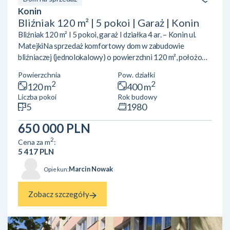
Konin
Bliźniak 120 m² | 5 pokoi | Garaż | Konin
Bliźniak 120 m² I 5 pokoi, garaż I działka 4 ar. – Konin ul.
MatejkiNa sprzedaż komfortowy dom w zabudowie
bliźniaczej (jednolokalowy) o powierzchni 120 m², położony
na działce o powierzchni 4 arów, w Koninie przy ul.
Powierzchnia
Pow. działki
Matejki.Układ pomieszczeń:Parter: przestronny salon z
2
2
120 m
400 m
wyjściem na taras kuchnia toalet Piętro: 5 pokoi (możliwość
Liczba pokoi
Rok budowy
aranżacji na sypialnie, gabinet lub pokoje dziecięce) 2
5
1980
łazienki balkon Piwnica: garaż pralnia pomieszczenie
gospodarcze kotłownia Media i udogodnienia: og...
650 000 PLN
2
Cena za m
:
5 417 PLN
Marcin Nowak
Opiekun:
Zobacz szczegóły