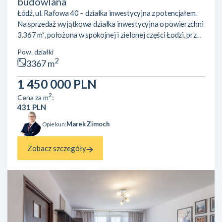
budowlana
Łódź, ul. Rafowa 40 – działka inwestycyjna z potencjałem.
Na sprzedaż wyjątkowa działka inwestycyjna o powierzchni
3.367 m², położona w spokojnej i zielonej części Łodzi, przy
ul. Rafowej 40, w okolicach Stawów Stefańskiego.
Pow. działki
Nieruchomość objęta jest miejscowym planem
2
3367 m
zagospodarowania przestrzennego, który przewiduje
zabudowę jednorodzinną (kat. 17MN) Plan dopuszcza
1 450 000 PLN
realizację zabudowy o wskaźniku intensywności od 0,15 do
2
Cena za m
:
0,4 oraz maksymalnej wysokości 11 metrów, czyli do dwóch
431 PLN
kondygnacji ...
Marek Zimoch
Opiekun:
Zobacz szczegóły