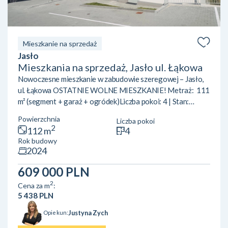
Mieszkanie na sprzedaż
Jasło
Mieszkania na sprzedaż, Jasło ul. Łąkowa
Nowoczesne mieszkanie w zabudowie szeregowej – Jasło,
ul. Łąkowa OSTATNIE WOLNE MIESZKANIE! Metraż: 111
m² (segment + garaż + ogródek)Liczba pokoi: 4 | Stan:
deweloperski Jeśli poszukujesz mieszkania w spokojnej,
Powierzchnia
Liczba pokoi
dobrze skomunikowanej okolicy – ta oferta jest dla
2
112 m
4
Ciebie.Nowoczesne mieszkanie w zabudowie szeregowej
Rok budowy
przy ul. Łąkowej w Jaśle to idealne miejsce dla rodzin, par i
2024
wszystkich, którzy chcą połączyć komfort mieszkania w
mieście z bliskością natury. ✅ – 111 m² – ...
609 000 PLN
2
Cena za m
:
5 438 PLN
Justyna Zych
Opiekun: