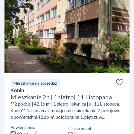
Mieszkanie na sprzedaż
Konin
Mieszkanie 2p | 1piętro| 11 Listopada |
**2 pokoje | 42,16 m² | 1 piętro | piwnica | ul. 11 Listopada,
Konin** Na sprzedaż funkcjonalne mieszkanie 2-pokojowe
o powierzchni 42,16 m², położone na 1. piętrze w
ocieplonym bloku przy ul. 11 Listopada w Koninie. **Układ
Powierzchnia
Liczba pokoi
mieszkania:** * 2 ustawne pokoje* osobna kuchnia* łazienka
2