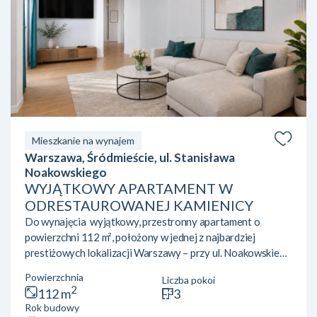
Mieszkanie na wynajem
Warszawa, Śródmieście, ul. Stanisława
Noakowskiego
WYJĄTKOWY APARTAMENT W
ODRESTAUROWANEJ KAMIENICY
Do wynajęcia wyjątkowy, przestronny apartament o
powierzchni 112 m², położony w jednej z najbardziej
prestiżowych lokalizacji Warszawy – przy ul. Noakowskiego
16, w pięknie zrewitalizowanej, reprezentacyjnej kamienicy.
Powierzchnia
Liczba pokoi
Apartament zachwyca przedwojennym charakterem,
2
112 m
3
elegancją oraz ponadstandardową wysokością
Rok budowy
pomieszczeń, która wynosi ponad 3 metry, zapewniając