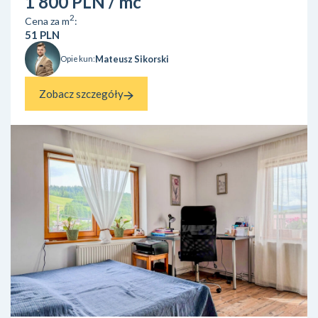
1 800 PLN
/ mc
2
Cena za m
:
51 PLN
Mateusz Sikorski
Opiekun:
Zobacz szczegóły