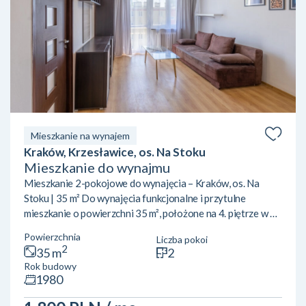
Mieszkanie na wynajem
Kraków, Krzesławice, os. Na Stoku
Mieszkanie do wynajmu
Mieszkanie 2-pokojowe do wynajęcia – Kraków, os. Na
Stoku | 35 m² Do wynajęcia funkcjonalne i przytulne
mieszkanie o powierzchni 35 m², położone na 4. piętrze w 4-
piętrowym bloku na osiedlu Na Stoku w Krakowie. Budynek
Powierzchnia
Liczba pokoi
nie posiada windy. Lokal składa się z:dwóch niezależnych
2
35 m
2
pokoi,kuchni,łazienki,przedpokoju. Mieszkanie doskonale
Rok budowy
sprawdzi się dla singla, pary lub dwóch osób pracujących
1980
czy studiujących. Lokalizacja:Osiedle Na Stoku to spokojna,
zielona część Krakowa z dobrze rozwiniętą inf...