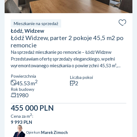
Mieszkanie na sprzedaż
Łódź, Widzew
Łódź Widzew, parter 2 pokoje 45,5 m2 po
remoncie
Na sprzedaż mieszkanie po remoncie – Łódź Widzew
Przedstawiam ofertę sprzedaży eleganckiego, w pełni
wyremontowanego mieszkania o powierzchni 45,53 m²,
zlokalizowanego przy ul. Św. Kazimierza w Łodzi. Lokal
Powierzchnia
Liczba pokoi
znajduje się na parterze 4-piętrowego bloku i jest gotowy
2
45.53 m
2
do wprowadzenia bez dodatkowych nakładów finansowych.
Rok budowy
Mieszkanie zachwyca nowoczesnym układem – składa się z
1980
przestronnego salonu z aneksem kuchennym, idealnego do
wspólnego spędzania czasu, oraz osobnej sypialni, która
455 000 PLN
zap...
2
Cena za m
:
9 993 PLN
Marek Zimoch
Opiekun: