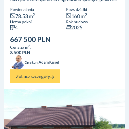
skomunikowanej dzielnicy Poznania? Sprawdź naszą ofertę
Powierzchnia
Pow. działki
domów w zabudowie dwulokalowej! Powierzchnia: ok 78,5
2
2
78.53 m
160 m
m²Lokalizacja: Poznań, Szczepankowo, ul. Biesiadna Układ
Liczba pokoi
Rok budowy
pomieszczeń:Parter: przestronny salon z aneksem
4
2025
kuchennym, łazienkaPiętro: 3 wygodne sypialnieLokal
posiada ogród oraz przypisane miejsce postojowe.Okna od
667 500 PLN
stro...
2
Cena za m
:
8 500 PLN
Adam Kisiel
Opiekun:
Zobacz szczegóły