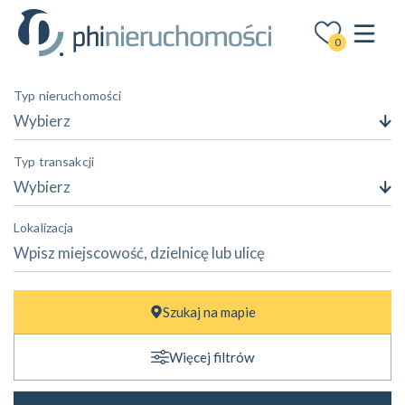
0
Typ nieruchomości
Wybierz
Typ transakcji
Wybierz
Lokalizacja
Cena
Szukaj na mapie
—
zł
zł
Więcej filtrów
Powierzchnia
—
m²
m²