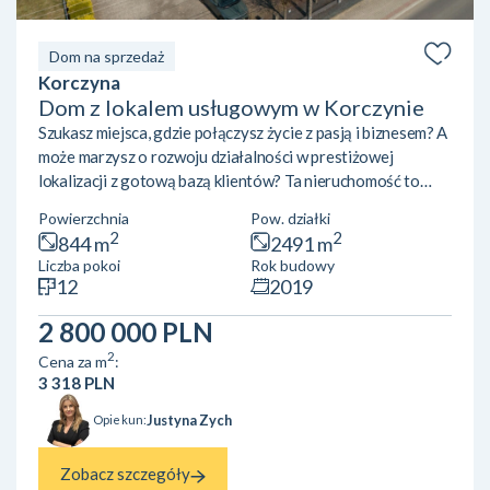
Dom na sprzedaż
Korczyna
Dom z lokalem usługowym w Korczynie
Szukasz miejsca, gdzie połączysz życie z pasją i biznesem? A
może marzysz o rozwoju działalności w prestiżowej
lokalizacji z gotową bazą klientów? Ta nieruchomość to
gotowy przepis na sukces — z działającą siłownią,
Powierzchnia
Pow. działki
nowoczesnymi wnętrzami i potencjałem, który ogranicza
2
2
844 m
2491 m
tylko Twoja wyobraźnia. Wyjątkowa Nieruchomość
Liczba pokoi
Rok budowy
Inwestycyjna z Potencjałem – Korczyna k. KrosnaNa
12
2019
sprzedaż unikalny parterowy budynek usługowo-
mieszkalny z użytkowym poddaszem, o imponującej
2 800 000 PLN
powierzchni całkowitej 844 m², zlo...
2
Cena za m
:
3 318 PLN
Justyna Zych
Opiekun:
Zobacz szczegóły