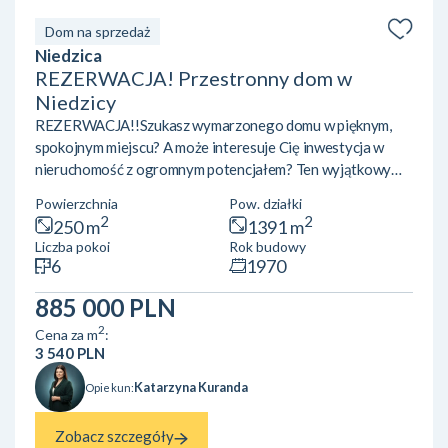
Dom na sprzedaż
Niedzica
REZERWACJA! Przestronny dom w
Niedzicy
REZERWACJA!!Szukasz wymarzonego domu w pięknym,
spokojnym miejscu? A może interesuje Cię inwestycja w
nieruchomość z ogromnym potencjałem? Ten wyjątkowy
dom w malowniczej NIEDZICY to idealna propozycja dla
Powierzchnia
Pow. działki
Ciebie! Położony w sąsiedztwie natury i zaledwie kilka
2
2
250 m
1391 m
minut od Jeziora Czorsztyńskiego, zapewnia idealne
Liczba pokoi
Rok budowy
warunki do życia, wypoczynku i turystyki. W pobliżu
6
1970
znajdują się słynne atrakcje, takie jak Zamek w Niedzicy,
zapora wodna, Pieniński Park Narodowy oraz trasy
885 000 PLN
narciarskie. To doskonała lok...
2
Cena za m
:
3 540 PLN
Katarzyna Kuranda
Opiekun:
Zobacz szczegóły