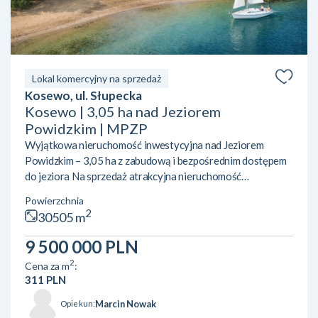
Lokal komercyjny na sprzedaż
Kosewo, ul. Słupecka
Kosewo | 3,05 ha nad Jeziorem
Powidzkim | MPZP
Wyjątkowa nieruchomość inwestycyjna nad Jeziorem
Powidzkim – 3,05 ha z zabudową i bezpośrednim dostępem
do jeziora Na sprzedaż atrakcyjna nieruchomość
inwestycyjna położona w miejscowości Kosewo, przy ul.
Powierzchnia
Słupeckiej /Spacerowej, w gminie Ostrowite. Działka nr
2
30505 m
112/20 o łącznej powierzchni 30 505 m² (3,05 ha) znajduje
się w unikalnej lokalizacji – bezpośrednio przy linii
9 500 000 PLN
brzegowej Jeziora Powidzkiego, jednego z najczystszych
2
Cena za m
:
jezior w Polsce. Zabudowa i infrastrukturaNa terenie
311 PLN
nierucho...
Marcin Nowak
Opiekun: