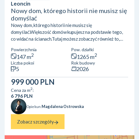
Leoncin
Nowy dom, którego historii nie musisz się
domyślać
Nowy dom, którego historii nie musisz się
domyślać.Większość domów kupujesz na podstawie tego,
co widać na ścianach.Tutaj możesz zobaczyć również to,
czego zwykle nie widać. Do dyspozycji nowego właściciela
Powierzchnia
Pow. działki
pozostaje pełna dokumentacja zdjęciowa z budowy,
2
2
147 m
1265 m
pokazująca kolejne etapy wykonania fundamentów, izolacji,
Liczba pokoi
Rok budowy
instalacji, ogrzewania podłogowego oraz konstrukcji
5
2026
dachu. Dzięki temu dokładnie wiesz, co kupujesz. Ten
nowoczesny dom jednorodzinny został wybudowany w
999 000 PLN
latach 2024-2026 i nigdy nie był...
2
Cena za m
:
6 796 PLN
Magdalena Ostrowska
Opiekun:
Zobacz szczegóły