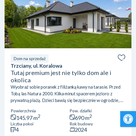
Dom na sprzedaż
Trzciany, ul. Koralowa
Tutaj premium jest nie tylko dom ale i
okolica
Wyobraź sobie poranek z filiżanką kawy na tarasie. Przed
Tobą las Natura 2000. Kilka minut spacerem jezioro z
prywatną plażą. Dzieci bawią się bezpiecznie w ogrodzie, a
wieczorem zamiast miejskiego zgiełku słyszysz tylko śpiew
Open 
Powierzchnia
Pow. działki
ptaków. To dom, do którego wprowadzasz się z walizką.
2
2
145.97 m
690 m
Najważniejsze informacje• Trzciany | gm. Jabłonna• około
Liczba pokoi
Rok budowy
30 km od centrum Warszawy• dom parterowy•
4
2024
powierzchnia 145,97 m²• działka 690 m²• oddany do