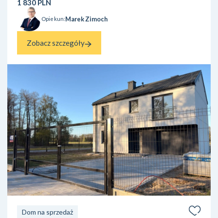
1 830 PLN
odrębne od gruntu...
Marek Zimoch
Opiekun:
Zobacz szczegóły
Dom na sprzedaż