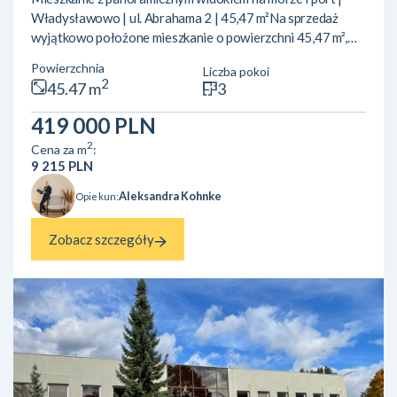
Władysławowo | ul. Abrahama 2 | 45,47 m²Na sprzedaż
wyjątkowo położone mieszkanie o powierzchni 45,47 m²,
zlokalizowane przy ul. Abrahama 2 we Władysławowie –
Powierzchnia
Liczba pokoi
jednej z najbardziej pożądanych lokalizacji w mieście.
2
45.47 m
3
Nieruchomość znajduje się na 4. (ostatnim) piętrze
zadbanego budynku, z którego rozpościera się piękny widok
419 000 PLN
na otwarte Morze Bałtyckie oraz port. To oferta dla osób
2
Cena za m
:
szukających mieszkania z potencjałem inwestycyjnym lub
9 215 PLN
własn...
Aleksandra Kohnke
Opiekun:
Zobacz szczegóły