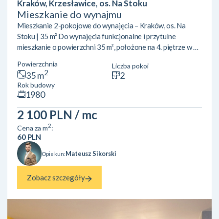
Kraków, Krzesławice, os. Na Stoku
Mieszkanie do wynajmu
Mieszkanie 2-pokojowe do wynajęcia – Kraków, os. Na
Stoku | 35 m² Do wynajęcia funkcjonalne i przytulne
mieszkanie o powierzchni 35 m², położone na 4. piętrze w 4-
piętrowym bloku na osiedlu Na Stoku w Krakowie. Budynek
Powierzchnia
Liczba pokoi
nie posiada windy. Lokal składa się z:dwóch niezależnych
2
35 m
2
pokoi,kuchni,łazienki,przedpokoju. Mieszkanie doskonale
Rok budowy
sprawdzi się dla singla, pary lub dwóch osób pracujących
1980
czy studiujących. Lokalizacja:Osiedle Na Stoku to spokojna,
zielona część Krakowa z dobrze rozwiniętą inf...
2 100 PLN
/ mc
2
Cena za m
:
60 PLN
Mateusz Sikorski
Opiekun:
Zobacz szczegóły