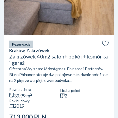
Rezerwacja
Kraków, Zakrzówek
Zakrzówek 40m2 salon+ pokój + komórka
i garaż
Oferta na Wyłączność dostępna u Phinance i Partnerów
Biuro Phinance oferuje dwupokojowe mieszkanie położone
na 2 piętrze w 5 piętrowym budynku
mieszkalnym. Mieszkanie wyposażone w klimatyzację.
Powierzchnia
Liczba pokoi
Położone przy ulicy Pychowickiej 17Nieruchomość zgodnie
2
39.99 m
2
z KW o powierzchni 39,99 m2 składa się z:· salon z kuchnią·
Rok budowy
sypialnia· łazienka : w pełni wyposażona· przedpokój· duży
2019
balkon Przyległości: · miejsce postojowe w garażu
podziemnym· komórka lokatorska Mieszkanie znajduje się w
713 000 PLN