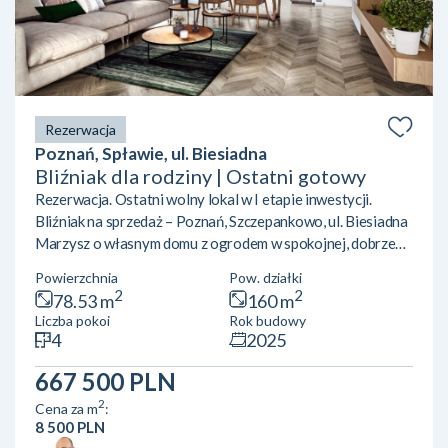
Rezerwacja
Poznań, Spławie, ul. Biesiadna
Bliźniak dla rodziny | Ostatni gotowy
Rezerwacja. Ostatni wolny lokal w I etapie inwestycji.
Bliźniak na sprzedaż – Poznań, Szczepankowo, ul. Biesiadna
Marzysz o własnym domu z ogrodem w spokojnej, dobrze
skomunikowanej dzielnicy Poznania? Sprawdź naszą ofertę
Powierzchnia
Pow. działki
domów w zabudowie dwulokalowej! Powierzchnia: ok 78,5
2
2
78.53 m
160 m
m²Lokalizacja: Poznań, Szczepankowo, ul. Biesiadna Układ
Liczba pokoi
Rok budowy
pomieszczeń:Parter: przestronny salon z aneksem
4
2025
kuchennym, łazienkaPiętro: 3 wygodne sypialnieLokal
posiada ogród oraz przypisane miejsce postojowe.Okna od
667 500 PLN
stro...
2
Cena za m
:
8 500 PLN