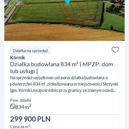
Działka na sprzedaż
Kórnik
Działka budowlana 834 m² | MPZP: dom
lub usługi |
Na sprzedaż wyjątkowo ustawna działka budowlana o
powierzchni 834 m², zlokalizowana w miejscowości Skrzynki
(gm. Kórnik), bezpośrednio przy granicy ze znanym osiedlem
Owocowe Wzgórze w Dziećmierowie. To idealne miejsce
Pow. działki
zarówno pod budowę wymarzonego domu, jak i pod
2
834 m
inwestycję lub prowadzenie działalności gospodarczej.
LOKALIZACJA I OTOCZENIE:• Świetny dojazd do
299 900 PLN
Poznania oraz Kórnika dzięki bezpośredniemu sąsiedztwu
2
Cena za m
:
trasy S11.• Bliskość natury i rekreacji – w sąsiedztwie