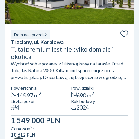
Dom na sprzedaż
Trzciany, ul. Koralowa
Tutaj premium jest nie tylko dom ale i
okolica
Wyobraź sobie poranek z filiżanką kawy na tarasie. Przed
Tobą las Natura 2000. Kilka minut spacerem jezioro z
prywatną plażą. Dzieci bawią się bezpiecznie w ogrodzie, a
wieczorem zamiast miejskiego zgiełku słyszysz tylko śpiew
Powierzchnia
Pow. działki
ptaków. To dom, do którego wprowadzasz się z walizką.
2
2
145.97 m
690 m
Najważniejsze informacje• Trzciany | gm. Jabłonna• około
Liczba pokoi
Rok budowy
30 km od centrum Warszawy• dom parterowy•
4
2024
powierzchnia 145,97 m²• działka 690 m²• oddany do
użytkowania w 2024 roku Sercem domu jest przestronny
1 549 000 PLN
salon z kominkiem...
2
Cena za m
:
10 612 PLN