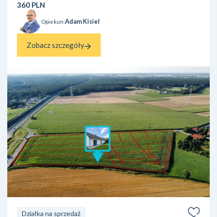
360 PLN
tereny zielone ora...
Adam Kisiel
Opiekun:
Zobacz szczegóły
Działka na sprzedaż