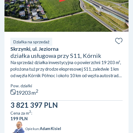
Działka na sprzedaż
Skrzynki, ul. Jeziorna
działka usługowa przy S11, Kórnik
Na sprzedaż działka inwestycyjna o powierzchni 19 203 m²,
położona tuż przy drodze ekspresowej S11, zaledwie 1 km
od węzła Kórnik Północ i około 10 km od węzła autostrady
A2 Poznań-Krzesiny. Atutem nieruchomości jest doskonała
Pow. działki
ekspozycja – teren doskonale widoczny z S11, co
2
19203 m
gwarantuje wyjątkową czytelność lokalizacji dla przyszłej
działalności. Działka objęta jest miejscowym planem
3 821 397 PLN
zagospodarowania przestrzennego (symbol U/P), który
2
Cena za m
:
pozwala na szerokie możliwości inwestycyjne: zabudowę
199 PLN
us...
Adam Kisiel
Opiekun: