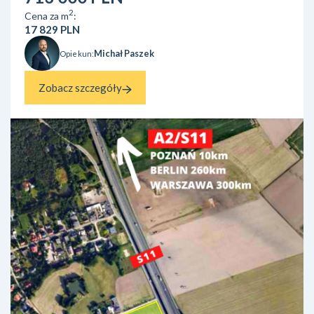
dzielnicy Dębniki nieopo...
2
Cena za m
:
17 829 PLN
Michał Paszek
Opiekun:
Zobacz szczegóły