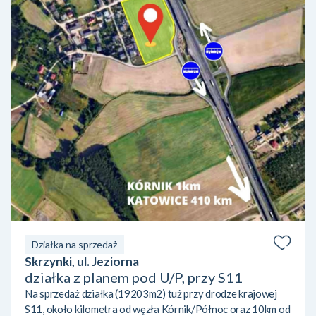
Działka na sprzedaż
Skrzynki, ul. Jeziorna
działka z planem pod U/P, przy S11
Na sprzedaż działka (19203m2) tuż przy drodze krajowej
S11, około kilometra od węzła Kórnik/Północ oraz 10km od