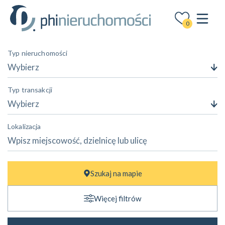
0
Typ nieruchomości
Wybierz
Typ transakcji
Wybierz
Lokalizacja
Cena
Szukaj na mapie
—
zł
zł
Więcej filtrów
Powierzchnia
—
m²
m²