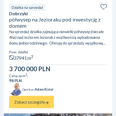
Działka na sprzedaż
Dobrzyki
półwysep na Jezioraku pod inwestycję z
domem
Na sprzedaż działka zajmująca niewielki półwysep (niecałe
4ha) nad Jeziorem Jeziorak z możliwością wybudowania
domu jednorodzinnego. Oferuję do sprzedaży wyjątkową
nieruchomość gruntową o powierzchni 37 941 m² (3,7941
Pow. działki
ha), położoną na niewielkim półwyspie z niemal 400-
2
37941 m
metrową linią brzegową Jeziora Jeziorak – najdłuższego
jeziora w Polsce. Teren objęty jest miejscowym planem
3 700 000 PLN
zagospodarowania przestrzennego gminy Zalewo.
2
Cena za m
:
Przeznaczenie: usługi turystyki wodnej oraz w części
98 PLN
tereny rolne. Da...
Adam Kisiel
Opiekun:
Zobacz szczegóły