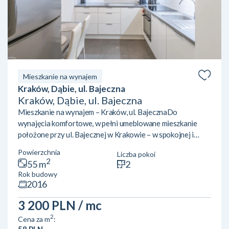
Mieszkanie na wynajem
Kraków, Dąbie, ul. Bajeczna
Kraków, Dąbie, ul. Bajeczna
Mieszkanie na wynajem – Kraków, ul. BajecznaDo
wynajęcia komfortowe, w pełni umeblowane mieszkanie
położone przy ul. Bajecznej w Krakowie – w spokojnej i
zielonej okolicy, w pobliżu Bulwarów Wiślanych.Opis
Powierzchnia
Liczba pokoi
mieszkania:Mieszkanie znajduje się na 2. piętrze i składa się
2
55 m
2
z dwóch niezależnych pokoi, co czyni je idealnym zarówno
Rok budowy
dla pary, jak i dla współlokatorów. Jasna, oddzielna kuchnia
2016
jest w pełni wyposażona i zapewnia wygodę codziennego
użytkowania. Salon wyposażony jest w klimatyzacj...
3 200 PLN
/ mc
2
Cena za m
:
58 PLN