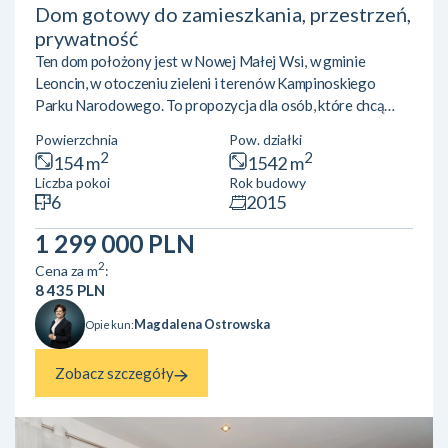
Dom gotowy do zamieszkania, przestrzeń,
prywatność
Ten dom położony jest w Nowej Małej Wsi, w gminie
Leoncin, w otoczeniu zieleni i terenów Kampinoskiego
Parku Narodowego. To propozycja dla osób, które chcą
mieszkać pod Warszawą, nie rezygnując z wygodnego
Powierzchnia
Pow. działki
dojazdu do pracy, a jednocześnie zyskać przestrzeń,
2
2
154 m
1542 m
prywatność i jakość życia, której trudno doświadczyć w
Liczba pokoi
Rok budowy
mieście. To dom, który nie wymaga kosztownego remontu
6
2015
ani długich przygotowań przed przeprowadzką.Dom jest
gotowy do zamieszkania. Dom o powierzchni 154 m² został
1 299 000 PLN
zaprojektowany tak, aby ...
2
Cena za m
:
8 435 PLN
Magdalena Ostrowska
Opiekun:
Zobacz szczegóły