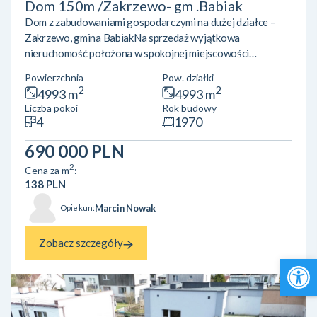
Dom 150m /Zakrzewo- gm .Babiak
Dom z zabudowaniami gospodarczymi na dużej działce –
Zakrzewo, gmina BabiakNa sprzedaż wyjątkowa
nieruchomość położona w spokojnej miejscowości
Zakrzewo, w gminie Babiak, powiat kolski. To idealne
Powierzchnia
Pow. działki
miejsce dla osób ceniących ciszę, przestrzeń oraz bliskość
2
2
4993 m
4993 m
natury. Wieś liczy zaledwie około 200 mieszkańców i
Liczba pokoi
Rok budowy
charakteryzuje się spokojnym, rolniczym
4
1970
charakterem.Nieruchomość obejmuje dom o powierzchni
użytkowej około 150 m² usytuowany na działce o
690 000 PLN
powierzchni 50 arów (5000 m²). Dodatkowym atute...
2
Cena za m
:
138 PLN
Marcin Nowak
Opiekun:
Zobacz szczegóły
Open 