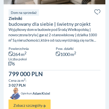
Dom na sprzedaż
Zielniki
budowany dla siebie | świetny projekt
Wyjątkowy dom w budowie pod Środą Wielkopolską |
nowoczesna bryła | garaż 2-stanowiskowy | działka 1000
m² Są nieruchomości, które od razu wyróżniają się na tle
rynku. Ten dom zdecydowanie należy do tej kategorii.
Powierzchnia
Pow. działki
Nowoczesna, przykuwająca uwagę bryła, bardzo
2
2
264 m
1000 m
funkcjonalny układ pomieszczeń, duże przeszklenia,
Liczba pokoi
przestrzeń, garaż na dwa samochody i świetna lokalizacja z
6
szybkim dojazdem do Środy Wielkopolskiej oraz Poznania.
Dom był przygotowywany przez właścicieli dla siebie — z
799 000 PLN
dużą dbałością o pr...
2
Cena za m
:
3 027 PLN
Adam Kisiel
Opiekun:
Zobacz szczegóły