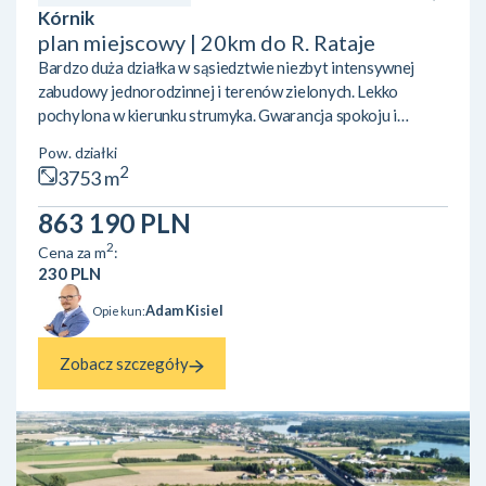
Kórnik
plan miejscowy | 20km do R. Rataje
Bardzo duża działka w sąsiedztwie niezbyt intensywnej
zabudowy jednorodzinnej i terenów zielonych. Lekko
pochylona w kierunku strumyka. Gwarancja spokoju i
prywatności. Na sprzedaż działka budowlana w Skrzynkach
Pow. działki
koło Kórnika, przy granicy z Owocowym Wzgórzem w
2
3753 m
Dziećmierowie. Lokalizacja w pobliżu Kórnika, ze świetnym
dojazdem do Poznania dzięki sąsiedztwu eski. W pobliżu
863 190 PLN
kilka jezior (Skrzyneckie Małe i Duże, Kórnickie) oraz tereny
2
Cena za m
:
zielone. Działka jest świeżo wydzielona i znajduje się na
230 PLN
tereni...
Adam Kisiel
Opiekun:
Zobacz szczegóły