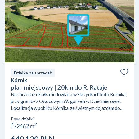
Działka na sprzedaż
Kórnik
plan miejscowy | 20km do R. Rataje
Na sprzedaż działka budowlana w Skrzynkach koło Kórnika,
przy granicy z Owocowym Wzgórzem w Dziećmierowie.
Lokalizacja w pobliżu Kórnika, ze świetnym dojazdem do
Poznania dzięki sąsiedztwu eski. W pobliżu kilka jezior
Pow. działki
(Skrzyneckie Małe i Duże, Kórnickie) oraz tereny zielone.
2
2462 m
Działka jest świeżo wydzielono i znajduje się na terenie
objętym mpzp, z przeznaczeniem pod zabudowę
640 120 PLN