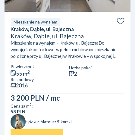
Mieszkanie na wynajem
Kraków, Dąbie, ul. Bajeczna
Kraków, Dąbie, ul. Bajeczna
Mieszkanie na wynajem – Kraków, ul. BajecznaDo
wynajęcia komfortowe, w pełni umeblowane mieszkanie
położone przy ul. Bajecznej w Krakowie – w spokojnej i
zielonej okolicy, w pobliżu Bulwarów Wiślanych.Opis
Powierzchnia
Liczba pokoi
mieszkania:Mieszkanie znajduje się na 2. piętrze i składa się
2
55 m
2
z dwóch niezależnych pokoi, co czyni je idealnym zarówno
Rok budowy
dla pary, jak i dla współlokatorów. Jasna, oddzielna kuchnia
2016
jest w pełni wyposażona i zapewnia wygodę codziennego
użytkowania. Salon wyposażony jest w klimatyzacj...
3 200 PLN
/ mc
2
Cena za m
:
58 PLN
Mateusz Sikorski
Opiekun: