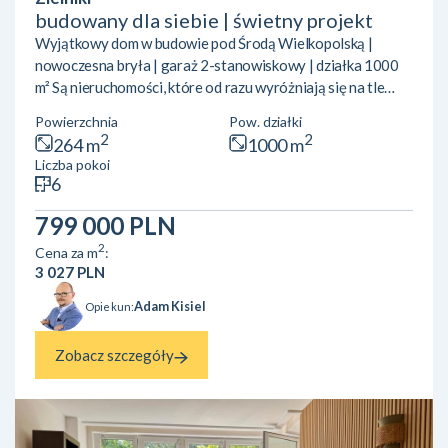
budowany dla siebie | świetny projekt
Wyjątkowy dom w budowie pod Środą Wielkopolską |
nowoczesna bryła | garaż 2-stanowiskowy | działka 1000
m² Są nieruchomości, które od razu wyróżniają się na tle
rynku. Ten dom zdecydowanie należy do tej kategorii.
Powierzchnia
Pow. działki
Nowoczesna, przykuwająca uwagę bryła, bardzo
2
2
264 m
1000 m
funkcjonalny układ pomieszczeń, duże przeszklenia,
Liczba pokoi
przestrzeń, garaż na dwa samochody i świetna lokalizacja z
6
szybkim dojazdem do Środy Wielkopolskiej oraz Poznania.
Dom był przygotowywany przez właścicieli dla siebie — z
799 000 PLN
dużą dbałością o pr...
2
Cena za m
:
3 027 PLN
Adam Kisiel
Opiekun:
Zobacz szczegóły