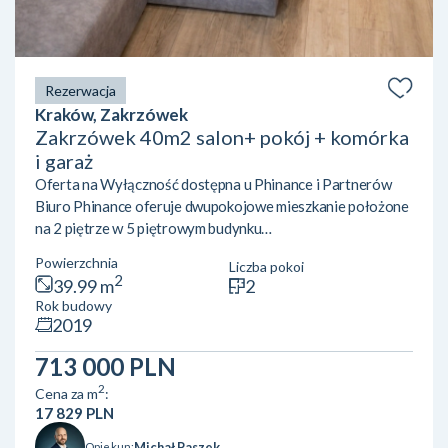
Rezerwacja
Kraków, Zakrzówek
Zakrzówek 40m2 salon+ pokój + komórka
i garaż
Oferta na Wyłączność dostępna u Phinance i Partnerów
Biuro Phinance oferuje dwupokojowe mieszkanie położone
na 2 piętrze w 5 piętrowym budynku
mieszkalnym. Mieszkanie wyposażone w klimatyzację.
Powierzchnia
Liczba pokoi
Położone przy ulicy Pychowickiej 17Nieruchomość zgodnie
2
39.99 m
2
z KW o powierzchni 39,99 m2 składa się z:· salon z kuchnią·
Rok budowy
sypialnia· łazienka : w pełni wyposażona· przedpokój· duży
2019
balkon Przyległości: · miejsce postojowe w garażu
podziemnym· komórka lokatorska Mieszkanie znajduje się w
713 000 PLN
dzielnicy Dębniki nieopo...
2
Cena za m
:
17 829 PLN
Michał Paszek
Opiekun: