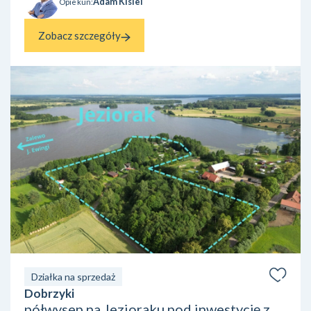
Adam Kisiel
Opiekun:
Zobacz szczegóły
Działka na sprzedaż
Dobrzyki
półwysep na Jezioraku pod inwestycję z