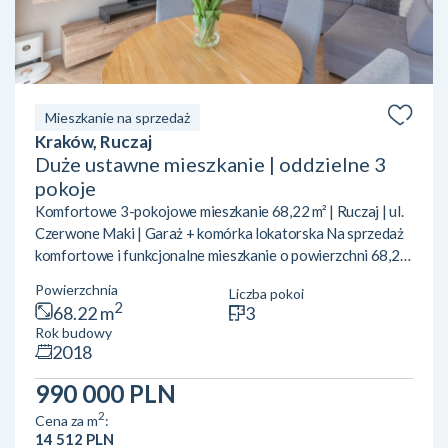
Mieszkanie na sprzedaż
Kraków, Ruczaj
Duże ustawne mieszkanie | oddzielne 3
pokoje
Komfortowe 3-pokojowe mieszkanie 68,22 m² | Ruczaj | ul.
Czerwone Maki | Garaż + komórka lokatorska Na sprzedaż
komfortowe i funkcjonalne mieszkanie o powierzchni 68,22
m², położone w jednej z najbardziej poszukiwanych części
Powierzchnia
Liczba pokoi
Krakowa – na Ruczaju, przy ul. Czerwone Maki. Lokal
2
68.22 m
3
wyróżnia się przemyślanym układem pomieszczeń oraz
Rok budowy
nowoczesnym standardem wykończenia, zapewniającym
2018
wygodę codziennego życia. To idealna propozycja zarówno
dla rodziny, pary, jak i osób pracujących zdalnie. Układ mi...
990 000 PLN
2
Cena za m
:
14 512 PLN