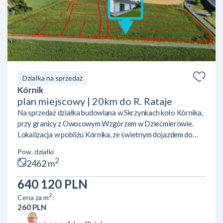
Działka na sprzedaż
Kórnik
plan miejscowy | 20km do R. Rataje
Na sprzedaż działka budowlana w Skrzynkach koło Kórnika,
przy granicy z Owocowym Wzgórzem w Dziećmierowie.
Lokalizacja w pobliżu Kórnika, ze świetnym dojazdem do
Poznania dzięki sąsiedztwu eski. W pobliżu kilka jezior
Pow. działki
(Skrzyneckie Małe i Duże, Kórnickie) oraz tereny zielone.
2
2462 m
Działka jest świeżo wydzielono i znajduje się na terenie
objętym mpzp, z przeznaczeniem pod zabudowę
640 120 PLN
jednorodzinną lub usługową. poniżej fragment planu: jeden
2
Cena za m
:
budynek mieszkalny jednorodzinny, usługowy lub
260 PLN
mieszkalno-usługo...