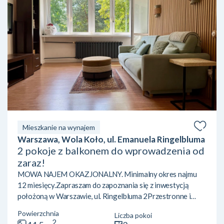
Mieszkanie na wynajem
Warszawa, Wola Koło, ul. Emanuela Ringelbluma
2 pokoje z balkonem do wprowadzenia od
zaraz!
MOWA NAJEM OKAZJONALNY. Minimalny okres najmu
12 miesięcy.Zapraszam do zapoznania się z inwestycją
położoną w Warszawie, ul. Ringelbluma 2Przestronne i
funkcjonalne 2-pokojowe mieszkanie 44,50M2 z dużym
Powierzchnia
Liczba pokoi
potencjałem i bardzo dobrej lokalizacji. 1 piętro w 3
2