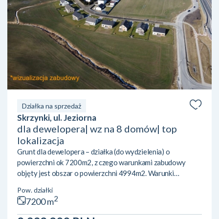
Działka na sprzedaż
Skrzynki, ul. Jeziorna
dla dewelopera| wz na 8 domów| top
lokalizacja
Grunt dla dewelopera – działka (do wydzielenia) o
powierzchni ok 7200m2, z czego warunkami zabudowy
objęty jest obszar o powierzchni 4994m2. Warunki
zabudowy na maksymalnie 8 domów jednorodzinnych,
Pow. działki
wolnostojących:– powierzchnia zabudowy maksylanie
2
7200 m
32%– powierzchnia biologiocznie czynna – 50%– minimum
2 miejsca postojowe na lokal– grunt przylega bezpośrednio