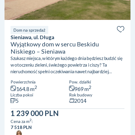
Dom na sprzedaż
Sieniawa, ul. Długa
Wyjątkowy dom w sercu Beskidu
Niskiego – Sieniawa
Szukasz miejsca, w którym każdego dnia będziesz budzić się
w otoczeniu zieleni, świeżego powietrza i ciszy? Ta
nieruchomość spełni oczekiwania nawet najbardziej
wymagających osób.Na sprzedaż oferujemy komfortowy,
Powierzchnia
Pow. działki
wolnostojący dom jednorodzinny położony w malowniczej
2
2
164.8 m
969 m
miejscowości Sieniawa (gmina Rymanów, powiat
Liczba pokoi
Rok budowy
krośnieński). Nieruchomość znajduje się w otulinie
5
2014
uzdrowisk Rymanów-Zdrój i Iwonicz-Zdrój, zaledwie kilka
minut od Jeziora Sieniawskiego. Dom został zbudowany
1 239 000 PLN
według projektu „Retr...
2
Cena za m
:
7 518 PLN