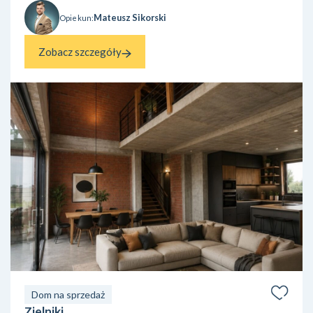
Mateusz Sikorski
Opiekun:
Zobacz szczegóły
Dom na sprzedaż
Zielniki