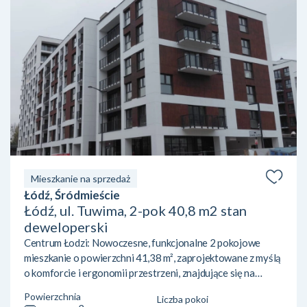
Mieszkanie na sprzedaż
Łódź, Śródmieście
Łódź, ul. Tuwima, 2-pok 40,8 m2 stan
deweloperski
Centrum Łodzi: Nowoczesne, funkcjonalne 2 pokojowe
mieszkanie o powierzchni 41,38 m², zaprojektowane z myślą
o komforcie i ergonomii przestrzeni, znajdujące się na
parterze 9-piętrowego bloku. Idealne zarówno dla singla,
Powierzchnia
Liczba pokoi
pary, jak i inwestora szukającego lokalu pod wynajem w