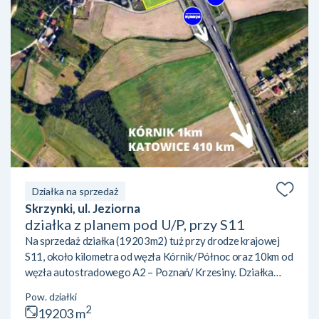
Działka na sprzedaż
Skrzynki, ul. Jeziorna
działka z planem pod U/P, przy S11
Na sprzedaż działka (19203m2) tuż przy drodze krajowej
S11, około kilometra od węzła Kórnik/Północ oraz 10km od
węzła autostradowego A2 – Poznań/ Krzesiny. Działka
widoczna jest z S11 – niezwykle czytelna lokalizacja. Teren
Pow. działki
objęty jest miejscowym planem zagospodarowania
2
19203 m