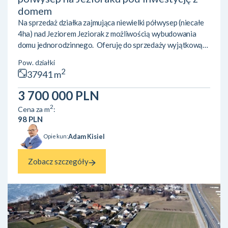
domem
Na sprzedaż działka zajmująca niewielki półwysep (niecałe
4ha) nad Jeziorem Jeziorak z możliwością wybudowania
domu jednorodzinnego. Oferuję do sprzedaży wyjątkową
nieruchomość gruntową o powierzchni 37 941 m² (3,7941
Pow. działki
ha), położoną na niewielkim półwyspie z niemal 400-
2
37941 m
metrową linią brzegową Jeziora Jeziorak – najdłuższego
jeziora w Polsce. Teren objęty jest miejscowym planem
3 700 000 PLN
zagospodarowania przestrzennego gminy Zalewo.
2
Cena za m
:
Przeznaczenie: usługi turystyki wodnej oraz w części
98 PLN
tereny rolne. Da...
Adam Kisiel
Opiekun:
Zobacz szczegóły