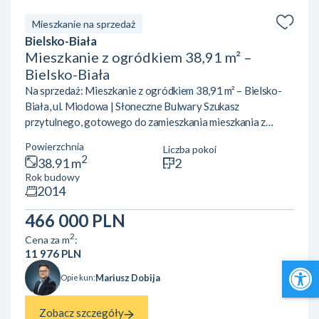
Mieszkanie na sprzedaż
Bielsko-Biała
Mieszkanie z ogródkiem 38,91 m² –
Bielsko-Biała
Na sprzedaż: Mieszkanie z ogródkiem 38,91 m² – Bielsko-
Biała, ul. Miodowa | Słoneczne Bulwary Szukasz
przytulnego, gotowego do zamieszkania mieszkania z
ogródkiem w Bielsku-Białej? Pragniesz ciszy, bliskości
Powierzchnia
Liczba pokoi
natury i szlaków górskich, ale z wygodnym dostępem do
2
38.91 m
2
infrastruktury miejskiej? Ta oferta na osiedlu Słoneczne
Rok budowy
Bulwary (ul. Miodowa 65) jest idealna dla Ciebie!
2014
Najważniejsze atuty nieruchomości: Prywatny ogródek:
Idealny na poranną kawę, odpoczynek po pracy i
466 000 PLN
weekendowy relaks. Gotow...
2
Cena za m
:
11 976 PLN
Open 
Mariusz Dobija
Opiekun:
Zobacz szczegóły