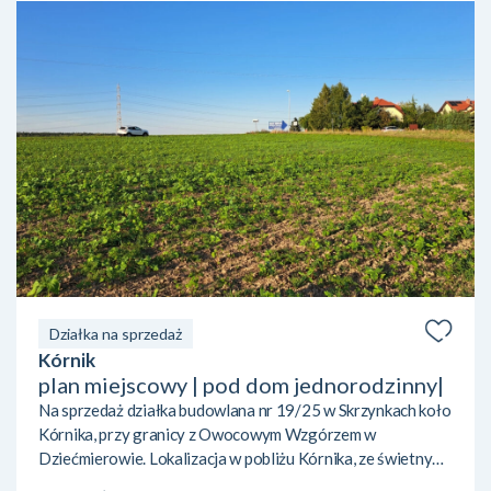
Działka na sprzedaż
Kórnik
plan miejscowy | pod dom jednorodzinny|
Na sprzedaż działka budowlana nr 19/25 w Skrzynkach koło
Kórnika, przy granicy z Owocowym Wzgórzem w
Dziećmierowie. Lokalizacja w pobliżu Kórnika, ze świetnym
dojazdem do Poznania dzięki sąsiedztwu eski. W pobliżu