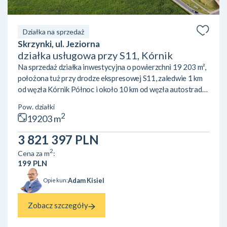
Działka na sprzedaż
Skrzynki, ul. Jeziorna
działka usługowa przy S11, Kórnik
Na sprzedaż działka inwestycyjna o powierzchni 19 203 m²,
położona tuż przy drodze ekspresowej S11, zaledwie 1 km
od węzła Kórnik Północ i około 10 km od węzła autostrady
A2 Poznań-Krzesiny. Atutem nieruchomości jest doskonała
Pow. działki
ekspozycja – teren doskonale widoczny z S11, co
2
19203 m
gwarantuje wyjątkową czytelność lokalizacji dla przyszłej
działalności. Działka objęta jest miejscowym planem
3 821 397 PLN
zagospodarowania przestrzennego (symbol U/P), który
2
Cena za m
:
pozwala na szerokie możliwości inwestycyjne: zabudowę
199 PLN
us...
Adam Kisiel
Opiekun:
Zobacz szczegóły