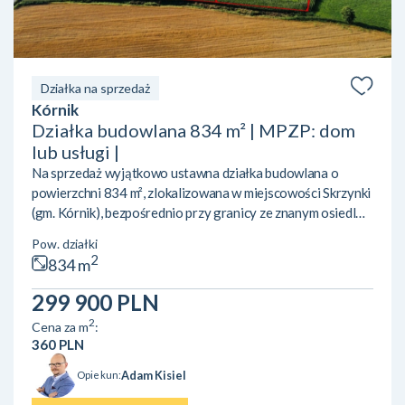
Działka na sprzedaż
Kórnik
Działka budowlana 834 m² | MPZP: dom
lub usługi |
Na sprzedaż wyjątkowo ustawna działka budowlana o
powierzchni 834 m², zlokalizowana w miejscowości Skrzynki
(gm. Kórnik), bezpośrednio przy granicy ze znanym osiedlem
Owocowe Wzgórze w Dziećmierowie. To idealne miejsce
Pow. działki
zarówno pod budowę wymarzonego domu, jak i pod
2
834 m
inwestycję lub prowadzenie działalności gospodarczej.
LOKALIZACJA I OTOCZENIE:• Świetny dojazd do
299 900 PLN
Poznania oraz Kórnika dzięki bezpośredniemu sąsiedztwu
2
Cena za m
:
trasy S11.• Bliskość natury i rekreacji – w sąsiedztwie
360 PLN
tereny zielone ora...
Adam Kisiel
Opiekun: