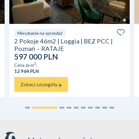
Mieszkanie na sprzedaż
2 Pokoje 46m2 | Loggia | BEZ PCC |
Poznań – RATAJE
597 000 PLN
2
Cena za m
:
12 964 PLN
Zobacz szczegóły