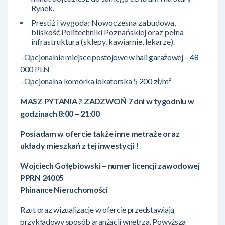
Rynek.
Prestiż i wygoda: Nowoczesna zabudowa,
bliskość Politechniki Poznańskiej oraz pełna
infrastruktura (sklepy, kawiarnie, lekarze).
–Opcjonalnie miejsce postojowe w hali garażowej – 48
000 PLN
–Opcjonalna komórka lokatorska 5 200 zł/m²
MASZ PYTANIA ? ZADZWOŃ 7 dni w tygodniu w
godzinach 8:00 – 21:00
Posiadam w ofercie także inne metraże oraz
układy mieszkań z tej inwestycji !
Wojciech Gołębiowski – numer licencji zawodowej
PPRN 24005
Phinance Nieruchomości
Rzut oraz wizualizacje w ofercie przedstawiają
przykładowy sposób aranżacji wnętrza. Powyższa