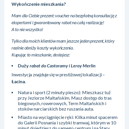
Wykończenie mieszkania?
Mam dla Ciebie prezent: voucher na bezpłatną konsultację z
ekspertami i gwarantowany rabat na całą realizację!
A to nie wszystko!
Tylko dla moich klientów mam jeszcze jeden prezent, który
realnie obniży koszty wykończenia.
Kupując to mieszkanie,
dostajesz:
Duży
rabat do Castoramy i Leroy Merlin
Inwestycja znajduje się w prestiżowej lokalizacji –
Łacina.
Natura i sport (2 minuty pieszo): Mieszkasz tuż
przy Jeziorze Maltańskim. Masz dostęp do tras
biegowych, rowerowych, Term Maltańskich i
stoków narciarskich bez ruszania auta.
Miasto na wyciągnięcie ręki: Kilka minut spacerem
do Galerii Posnania i szybki tramwaj, którym w 10
minut dojedziesz do samego centrum i na Stary