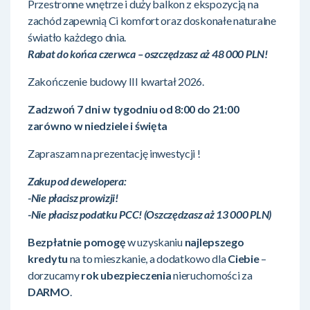
Przestronne wnętrze i duży balkon z ekspozycją na
zachód zapewnią Ci komfort oraz doskonałe naturalne
światło każdego dnia.
Rabat do końca czerwca – oszczędzasz aż 48 000 PLN!
Zakończenie budowy III kwartał 2026.
Zadzwoń 7 dni w tygodniu od 8:00 do 21:00
zarówno w niedziele i święta
Zapraszam na prezentację inwestycji !
Zakup od dewelopera:
-Nie płacisz prowizji!
-Nie płacisz podatku PCC! (Oszczędzasz aż 13 000 PLN)
Bezpłatnie
pomogę
w uzyskaniu
najlepszego
kredytu
na to mieszkanie, a dodatkowo dla
Ciebie
–
dorzucamy
rok ubezpieczenia
nieruchomości za
DARMO
.