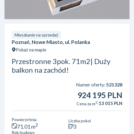
Mieszkanie na sprzedaż
Poznań, Nowe Miasto, ul. Polanka
Pokaż na mapie
Przestronne 3pok. 71m2| Duży
balkon na zachód!
Numer oferty:
521328
924 195 PLN
2
13 015 PLN
Cena za m
:
Powierzchnia
Liczba pokoi
2
71.01 m
3
Rok budowy