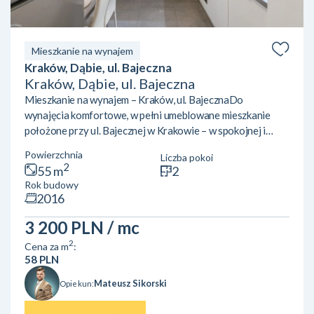
Mieszkanie na wynajem
Kraków, Dąbie, ul. Bajeczna
Kraków, Dąbie, ul. Bajeczna
Mieszkanie na wynajem – Kraków, ul. BajecznaDo
wynajęcia komfortowe, w pełni umeblowane mieszkanie
położone przy ul. Bajecznej w Krakowie – w spokojnej i
zielonej okolicy, w pobliżu Bulwarów Wiślanych.Opis
Powierzchnia
Liczba pokoi
mieszkania:Mieszkanie znajduje się na 2. piętrze i składa się
2
55 m
2
z dwóch niezależnych pokoi, co czyni je idealnym zarówno
Rok budowy
dla pary, jak i dla współlokatorów. Jasna, oddzielna kuchnia
2016
jest w pełni wyposażona i zapewnia wygodę codziennego
użytkowania. Salon wyposażony jest w klimatyzacj...
3 200 PLN
/ mc
2
Cena za m
:
58 PLN
Mateusz Sikorski
Opiekun: