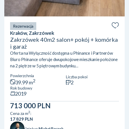
Rezerwacja
Kraków, Zakrzówek
Zakrzówek 40m2 salon+ pokój + komórka
i garaż
Oferta na Wyłączność dostępna u Phinance i Partnerów
Biuro Phinance oferuje dwupokojowe mieszkanie położone
na 2 piętrze w 5 piętrowym budynku
mieszkalnym. Mieszkanie wyposażone w klimatyzację.
Powierzchnia
Liczba pokoi
Położone przy ulicy Pychowickiej 17Nieruchomość zgodnie
2
39.99 m
2
z KW o powierzchni 39,99 m2 składa się z:· salon z kuchnią·
Rok budowy
sypialnia· łazienka : w pełni wyposażona· przedpokój· duży
2019
balkon Przyległości: · miejsce postojowe w garażu
podziemnym· komórka lokatorska Mieszkanie znajduje się w
713 000 PLN
dzielnicy Dębniki nieopo...
2
Cena za m
:
17 829 PLN
Michał Paszek
Opiekun: