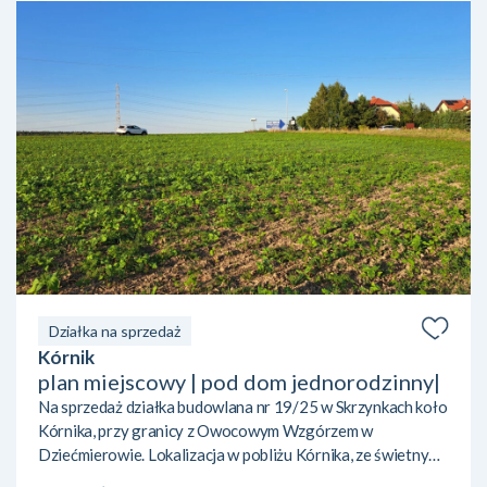
Działka na sprzedaż
Kórnik
plan miejscowy | pod dom jednorodzinny|
Na sprzedaż działka budowlana nr 19/25 w Skrzynkach koło
Kórnika, przy granicy z Owocowym Wzgórzem w
Dziećmierowie. Lokalizacja w pobliżu Kórnika, ze świetnym
dojazdem do Poznania dzięki sąsiedztwu eski. W pobliżu