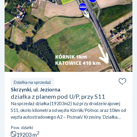
Działka na sprzedaż
Skrzynki, ul. Jeziorna
działka z planem pod U/P, przy S11
Na sprzedaż działka (19203m2) tuż przy drodze krajowej
S11, około kilometra od węzła Kórnik/Północ oraz 10km od
węzła autostradowego A2 – Poznań/ Krzesiny. Działka
widoczna jest z S11 – niezwykle czytelna lokalizacja. Teren
Pow. działki
objęty jest miejscowym planem zagospodarowania
2
19203 m