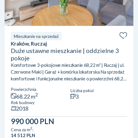
Mieszkanie na sprzedaż
Kraków, Ruczaj
Duże ustawne mieszkanie | oddzielne 3
pokoje
Komfortowe 3-pokojowe mieszkanie 68,22 m² | Ruczaj | ul.
Czerwone Maki | Garaż + komórka lokatorska Na sprzedaż
komfortowe i funkcjonalne mieszkanie o powierzchni 68,22
m², położone w jednej z najbardziej poszukiwanych części
Powierzchnia
Liczba pokoi
Krakowa – na Ruczaju, przy ul. Czerwone Maki. Lokal
2
68.22 m
3
wyróżnia się przemyślanym układem pomieszczeń oraz
Rok budowy
nowoczesnym standardem wykończenia, zapewniającym
2018
wygodę codziennego życia. To idealna propozycja zarówno
dla rodziny, pary, jak i osób pracujących zdalnie. Układ mi...
990 000 PLN
2
Cena za m
:
14 512 PLN