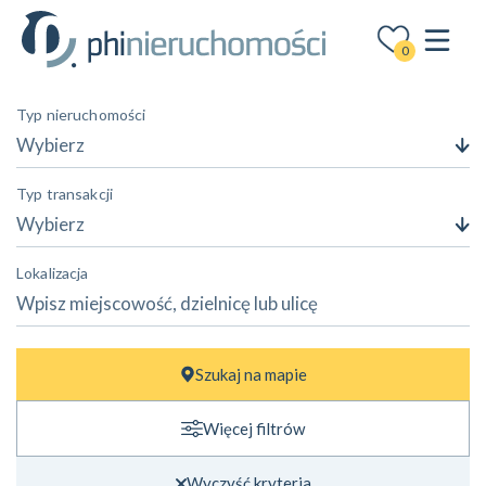
0
Typ nieruchomości
Wybierz
Typ transakcji
Wybierz
Lokalizacja
Cena
Szukaj na mapie
—
zł
zł
Więcej filtrów
Powierzchnia
—
m²
m²
Wyczyść kryteria