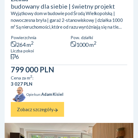
budowany dla siebie | świetny projekt
Wyjątkowy dom w budowie pod Środą Wielkopolską |
nowoczesna bryła | garaż 2-stanowiskowy | działka 1000
m² Są nieruchomości, które od razu wyróżniają się na tle
rynku. Ten dom zdecydowanie należy do tej kategorii.
Powierzchnia
Pow. działki
Nowoczesna, przykuwająca uwagę bryła, bardzo
2
2
264 m
1000 m
funkcjonalny układ pomieszczeń, duże przeszklenia,
Liczba pokoi
przestrzeń, garaż na dwa samochody i świetna lokalizacja z
6
szybkim dojazdem do Środy Wielkopolskiej oraz Poznania.
Dom był przygotowywany przez właścicieli dla siebie — z
799 000 PLN
dużą dbałością o pr...
2
Cena za m
:
3 027 PLN
Adam Kisiel
Opiekun:
Zobacz szczegóły