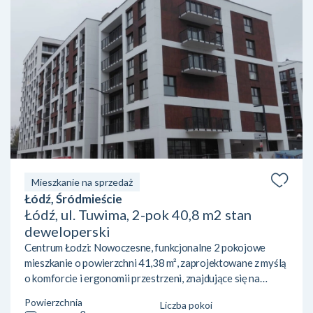
Mieszkanie na sprzedaż
Łódź, Śródmieście
Łódź, ul. Tuwima, 2-pok 40,8 m2 stan
deweloperski
Centrum Łodzi: Nowoczesne, funkcjonalne 2 pokojowe
mieszkanie o powierzchni 41,38 m², zaprojektowane z myślą
o komforcie i ergonomii przestrzeni, znajdujące się na
parterze 9-piętrowego bloku. Idealne zarówno dla singla,
Powierzchnia
Liczba pokoi
pary, jak i inwestora szukającego lokalu pod wynajem w