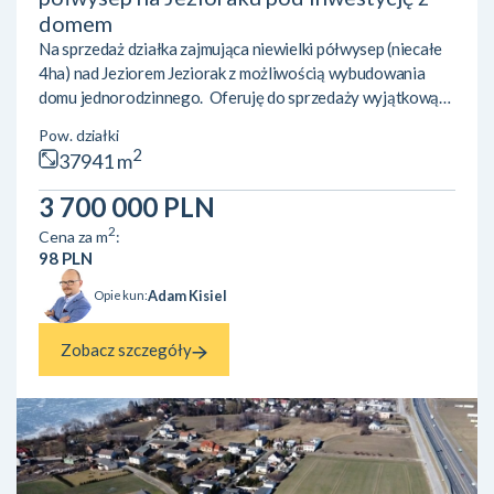
domem
Na sprzedaż działka zajmująca niewielki półwysep (niecałe
4ha) nad Jeziorem Jeziorak z możliwością wybudowania
domu jednorodzinnego. Oferuję do sprzedaży wyjątkową
nieruchomość gruntową o powierzchni 37 941 m² (3,7941
Pow. działki
ha), położoną na niewielkim półwyspie z niemal 400-
2
37941 m
metrową linią brzegową Jeziora Jeziorak – najdłuższego
jeziora w Polsce. Teren objęty jest miejscowym planem
3 700 000 PLN
zagospodarowania przestrzennego gminy Zalewo.
2
Cena za m
:
Przeznaczenie: usługi turystyki wodnej oraz w części
98 PLN
tereny rolne. Da...
Adam Kisiel
Opiekun:
Zobacz szczegóły