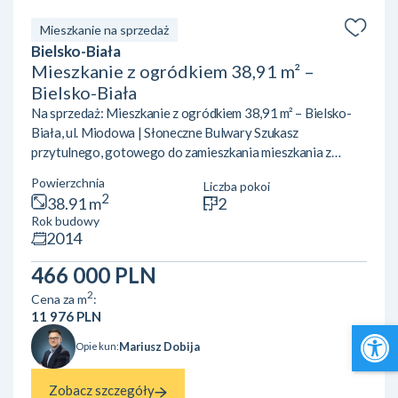
Mieszkanie na sprzedaż
Bielsko-Biała
Mieszkanie z ogródkiem 38,91 m² –
Bielsko-Biała
Na sprzedaż: Mieszkanie z ogródkiem 38,91 m² – Bielsko-
Biała, ul. Miodowa | Słoneczne Bulwary Szukasz
przytulnego, gotowego do zamieszkania mieszkania z
ogródkiem w Bielsku-Białej? Pragniesz ciszy, bliskości
Powierzchnia
Liczba pokoi
natury i szlaków górskich, ale z wygodnym dostępem do
2
38.91 m
2
infrastruktury miejskiej? Ta oferta na osiedlu Słoneczne
Rok budowy
Bulwary (ul. Miodowa 65) jest idealna dla Ciebie!
2014
Najważniejsze atuty nieruchomości: Prywatny ogródek:
Idealny na poranną kawę, odpoczynek po pracy i
466 000 PLN
weekendowy relaks. Gotow...
2
Cena za m
:
11 976 PLN
Open 
Mariusz Dobija
Opiekun:
Zobacz szczegóły