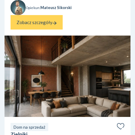
Mateusz Sikorski
Opiekun:
Zobacz szczegóły
Dom na sprzedaż
Zielniki