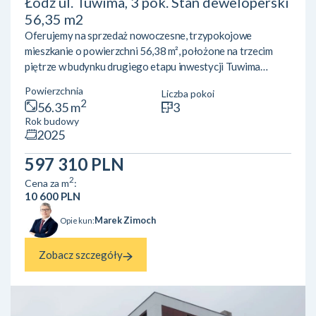
Łódź ul. Tuwima, 3 pok. Stan deweloperski
56,35 m2
Oferujemy na sprzedaż nowoczesne, trzypokojowe
mieszkanie o powierzchni 56,38 m², położone na trzecim
piętrze w budynku drugiego etapu inwestycji Tuwima
Apartments przy ul. Juliana Tuwima 88 w Łodzi. Mieszkanie
Powierzchnia
Liczba pokoi
posiada balkon o powierzchni 3,55 m², który stanowi idealne
2
56.35 m
3
miejsce do relaksu. Cena wynosi 603 266 zł (10 700 zł/m²).
Rok budowy
Najważniejsze cechy mieszkania:– Funkcjonalny układ
2025
pomieszczeń: przestronny salon z aneksem kuchennym o
powierzchni 20,18 m² oraz dwa niezależne pokoje (12,31 m²
597 310 PLN
i...
2
Cena za m
:
10 600 PLN
Marek Zimoch
Opiekun:
Zobacz szczegóły