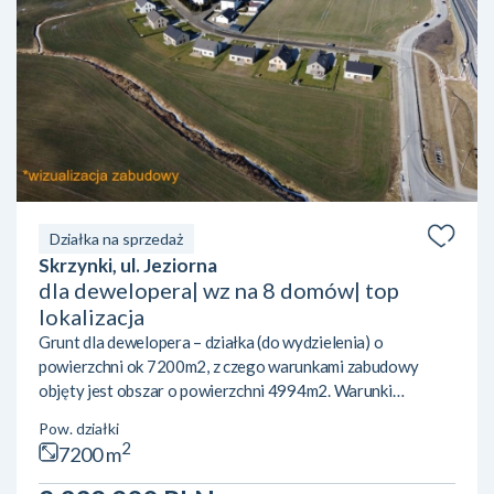
Działka na sprzedaż
Skrzynki, ul. Jeziorna
dla dewelopera| wz na 8 domów| top
lokalizacja
Grunt dla dewelopera – działka (do wydzielenia) o
powierzchni ok 7200m2, z czego warunkami zabudowy
objęty jest obszar o powierzchni 4994m2. Warunki
zabudowy na maksymalnie 8 domów jednorodzinnych,
Pow. działki
wolnostojących:– powierzchnia zabudowy maksylanie
2
7200 m
32%– powierzchnia biologiocznie czynna – 50%– minimum
2 miejsca postojowe na lokal– grunt przylega bezpośrednio