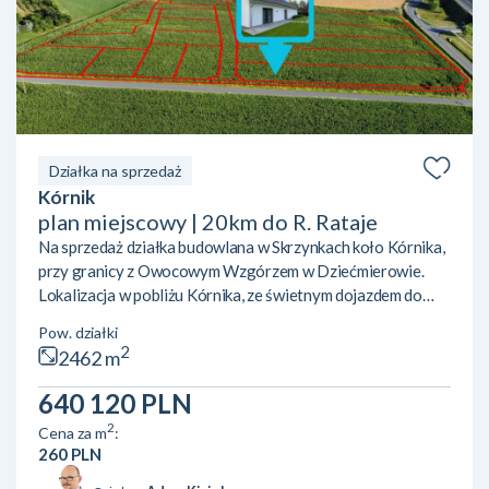
Działka na sprzedaż
Kórnik
plan miejscowy | 20km do R. Rataje
Na sprzedaż działka budowlana w Skrzynkach koło Kórnika,
przy granicy z Owocowym Wzgórzem w Dziećmierowie.
Lokalizacja w pobliżu Kórnika, ze świetnym dojazdem do
Poznania dzięki sąsiedztwu eski. W pobliżu kilka jezior
Pow. działki
(Skrzyneckie Małe i Duże, Kórnickie) oraz tereny zielone.
2
2462 m
Działka jest świeżo wydzielono i znajduje się na terenie
objętym mpzp, z przeznaczeniem pod zabudowę
640 120 PLN
jednorodzinną lub usługową. poniżej fragment planu: jeden
2
Cena za m
:
budynek mieszkalny jednorodzinny, usługowy lub
260 PLN
mieszkalno-usługo...