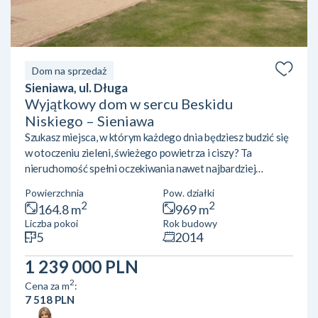
Dom na sprzedaż
Sieniawa, ul. Długa
Wyjątkowy dom w sercu Beskidu
Niskiego – Sieniawa
Szukasz miejsca, w którym każdego dnia będziesz budzić się
w otoczeniu zieleni, świeżego powietrza i ciszy? Ta
nieruchomość spełni oczekiwania nawet najbardziej
wymagających osób.Na sprzedaż oferujemy komfortowy,
Powierzchnia
Pow. działki
wolnostojący dom jednorodzinny położony w malowniczej
2
2
164.8 m
969 m
miejscowości Sieniawa (gmina Rymanów, powiat
Liczba pokoi
Rok budowy
krośnieński). Nieruchomość znajduje się w otulinie
5
2014
uzdrowisk Rymanów-Zdrój i Iwonicz-Zdrój, zaledwie kilka
minut od Jeziora Sieniawskiego. Dom został zbudowany
1 239 000 PLN
według projektu „Retr...
2
Cena za m
:
7 518 PLN