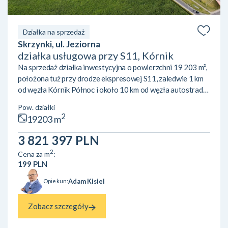
Działka na sprzedaż
Skrzynki, ul. Jeziorna
działka usługowa przy S11, Kórnik
Na sprzedaż działka inwestycyjna o powierzchni 19 203 m²,
położona tuż przy drodze ekspresowej S11, zaledwie 1 km
od węzła Kórnik Północ i około 10 km od węzła autostrady
A2 Poznań-Krzesiny. Atutem nieruchomości jest doskonała
Pow. działki
ekspozycja – teren doskonale widoczny z S11, co
2
19203 m
gwarantuje wyjątkową czytelność lokalizacji dla przyszłej
działalności. Działka objęta jest miejscowym planem
3 821 397 PLN
zagospodarowania przestrzennego (symbol U/P), który
2
Cena za m
:
pozwala na szerokie możliwości inwestycyjne: zabudowę
199 PLN
us...
Adam Kisiel
Opiekun:
Zobacz szczegóły