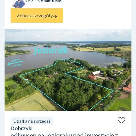
Adam Kisiel
Opiekun:
Zobacz szczegóły
Działka na sprzedaż
Dobrzyki
półwysep na Jezioraku pod inwestycję z