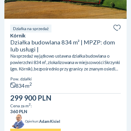
Działka na sprzedaż
Kórnik
Działka budowlana 834 m² | MPZP: dom
lub usługi |
Na sprzedaż wyjątkowo ustawna działka budowlana o
powierzchni 834 m², zlokalizowana w miejscowości Skrzynki
(gm. Kórnik), bezpośrednio przy granicy ze znanym osiedlem
Owocowe Wzgórze w Dziećmierowie. To idealne miejsce
Pow. działki
zarówno pod budowę wymarzonego domu, jak i pod
2
834 m
inwestycję lub prowadzenie działalności gospodarczej.
LOKALIZACJA I OTOCZENIE:• Świetny dojazd do
299 900 PLN
Poznania oraz Kórnika dzięki bezpośredniemu sąsiedztwu
2
Cena za m
:
trasy S11.• Bliskość natury i rekreacji – w sąsiedztwie
360 PLN
tereny zielone ora...
Adam Kisiel
Opiekun: