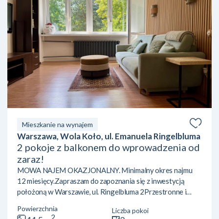
Mieszkanie na wynajem
Warszawa, Wola Koło, ul. Emanuela Ringelbluma
2 pokoje z balkonem do wprowadzenia od
zaraz!
MOWA NAJEM OKAZJONALNY. Minimalny okres najmu
12 miesięcy.Zapraszam do zapoznania się z inwestycją
położoną w Warszawie, ul. Ringelbluma 2Przestronne i
funkcjonalne 2-pokojowe mieszkanie 44,50M2 z dużym
Powierzchnia
Liczba pokoi
potencjałem i bardzo dobrej lokalizacji. 1 piętro w 3
2