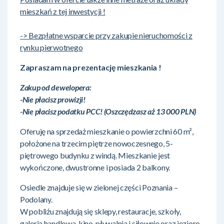
mieszkań z tej inwestycji !
-> Bezpłatne wsparcie przy zakupie nieruchomości z
rynku pierwotnego
Zapraszam na prezentację mieszkania !
Zakup od dewelopera:
-Nie płacisz prowizji!
-Nie płacisz podatku PCC! (Oszczędzasz aż 13 000 PLN)
Oferuję na sprzedaż mieszkanie o powierzchni 60 m²,
położone na trzecim piętrze nowoczesnego, 5-
piętrowego budynku z windą. Mieszkanie jest
wykończone, dwustronne i posiada 2 balkony.
Osiedle znajduje się w zielonej części Poznania –
Podolany.
W pobliżu znajdują się sklepy, restauracje, szkoły,
galeria handlowa, kino, pływalnia i siłownie oraz jezioro