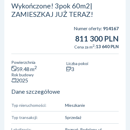
Wykończone! 3pok 60m2|
ZAMIESZKAJ JUŻ TERAZ!
Numer oferty:
914167
811 300 PLN
2
13 640 PLN
Cena za m
:
Powierzchnia
Liczba pokoi
2
59.48 m
3
Rok budowy
2025
Dane szczegółowe
Typ nieruchomości:
Mieszkanie
Typ transakcji:
Sprzedaż
Lokalizacja:
Poznań, Podolany, ul.