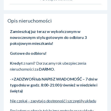
Opis nieruchomości
Zamieszkaj juz teraz w wykończonym w
nowoczesnym stylu gotowym do odbioru 3
pokojowym mieszkaniu!
Gotowe do odbioru!
Kredyt
z nami? Dorzucamy rok ubezpieczenia
nieruchomości za
DARMO
.
->ZADZWOŃ lub NAPISZ WIADOMOŚĆ – 7 dni w
tygodniu w godz. 8:00-21:00 (również w niedziele i
święta)
Nie czekaj – zapytaj o dostępność i szczegóły układu
Posiadam w ofercie także inne metraże oraz układy