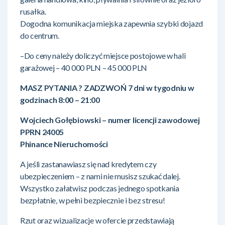
rusałka.
Dogodna komunikacja miejska zapewnia szybki dojazd
do centrum.
–Do ceny należy doliczyć miejsce postojowe w hali
garażowej – 40 000 PLN – 45 000 PLN
MASZ PYTANIA ? ZADZWOŃ 7 dni w tygodniu w
godzinach 8:00 – 21:00
Wojciech Gołębiowski – numer licencji zawodowej
PPRN 24005
Phinance Nieruchomości
A jeśli zastanawiasz się nad kredytem czy
ubezpieczeniem – z nami nie musisz szukać dalej.
Wszystko załatwisz podczas jednego spotkania
bezpłatnie, w pełni bezpiecznie i bez stresu!
Rzut oraz wizualizacje w ofercie przedstawiają