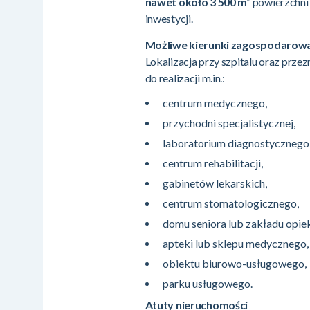
nawet około 3 500 m²
powierzchni 
inwestycji.
Możliwe kierunki zagospodarow
Lokalizacja przy szpitalu oraz pr
do realizacji m.in.:
centrum medycznego,
przychodni specjalistycznej,
laboratorium diagnostycznego
centrum rehabilitacji,
gabinetów lekarskich,
centrum stomatologicznego,
domu seniora lub zakładu opie
apteki lub sklepu medycznego,
obiektu biurowo-usługowego,
parku usługowego.
Atuty nieruchomości