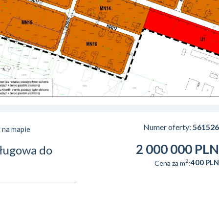
Numer oferty:
561526
 na mapie
2 000 000 PLN
sługowa do
2
400 PLN
Cena za m
: