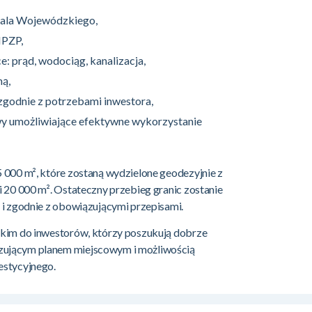
tala Wojewódzkiego,
MPZP,
e: prąd, wodociąg, kanalizacja,
ą,
zgodnie z potrzebami inwestora,
y umożliwiające efektywne wykorzystanie
 000 m², które zostaną wydzielone geodezyjnie z
 20 000 m². Ostateczny przebieg granic zostanie
 i zgodnie z obowiązującymi przepisami.
tkim do inwestorów, którzy poszukują dobrze
ującym planem miejscowym i możliwością
estycyjnego.