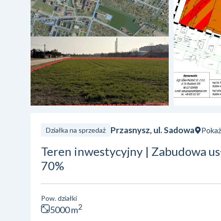
Przasnysz, ul. Sadowa
Pokaż
Działka na sprzedaż
Teren inwestycyjny | Zabudowa u
70%
Pow. działki
2
5000 m