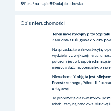
Pokaż na mapie
Dodaj do schowka
Opis nieruchomości
Teren inwestycyjny przy Szpital
Zabudowa usługowa do 70% powie
Na sprzedaż teren inwestycyjny
o p
wydzielany z większej nieruchomości
położona jest w bezpośrednim sąsi
miejscu o dużym potencjale dla inwe
Nieruchomość
objęta jest Miejs
Przestrzennego
„Północ III” i oz
usługowej.
To propozycja dla inwestorów poszu
rehabilitacyjną, handlową, biurową lu