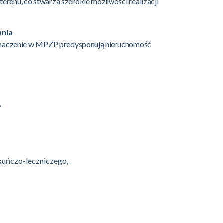
terenu, co stwarza szerokie możliwości realizacji
ania
zeznaczenie w MPZP predysponują nieruchomość
,
kuńczo-leczniczego,