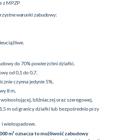
ce z MPZP
orzystne warunki zabudowy:
ieuciążliwe.
dowy do 70% powierzchni działki,
wy od 0,1 do 0,7,
cznie czynna jedynie 5%,
wy 8 m,
wolnostojącej, bliźniaczej oraz szeregowej,
1,5 m od granicy działki lub bezpośrednio przy
- i wielospadowe.
5 000 m² oznacza to możliwość zabudowy