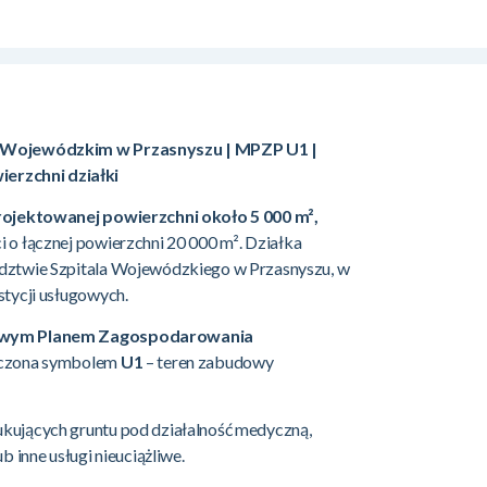
u Wojewódzkim w Przasnyszu | MPZP U1 |
rzchni działki
rojektowanej powierzchni około 5 000 m²,
 o łącznej powierzchni 20 000 m². Działka
edztwie Szpitala Wojewódzkiego w Przasnyszu, w
stycji usługowych.
cowym Planem Zagospodarowania
naczona symbolem
U1
– teren zabudowy
kujących gruntu pod działalność medyczną,
b inne usługi nieuciążliwe.