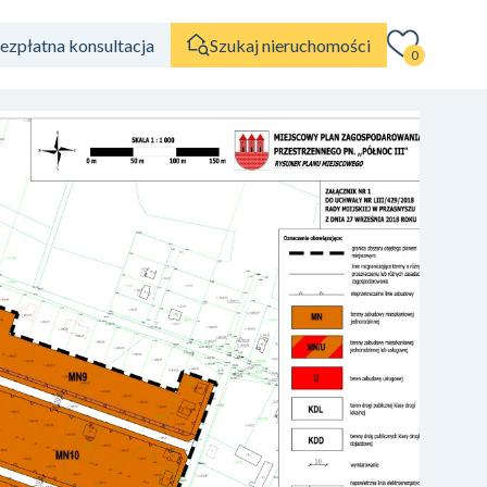
ezpłatna konsultacja
Szukaj nieruchomości
0