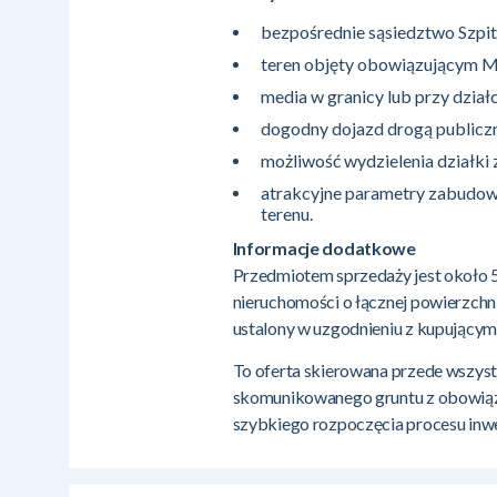
bezpośrednie sąsiedztwo Szpi
teren objęty obowiązującym 
media w granicy lub przy działc
dogodny dojazd drogą publiczn
możliwość wydzielenia działki 
atrakcyjne parametry zabudow
terenu.
Informacje dodatkowe
Przedmiotem sprzedaży jest około 5
nieruchomości o łącznej powierzchni
ustalony w uzgodnieniu z kupującym
To oferta skierowana przede wszys
skomunikowanego gruntu z obowiąz
szybkiego rozpoczęcia procesu inw