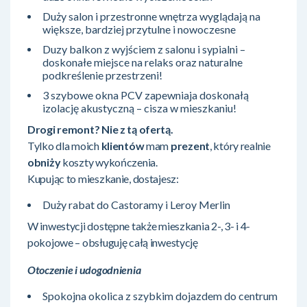
Duży salon i przestronne wnętrza wyglądają na
większe, bardziej przytulne i nowoczesne
Duzy balkon z wyjściem z salonu i sypialni –
doskonałe miejsce na relaks oraz naturalne
podkreślenie przestrzeni!
3 szybowe okna PCV zapewniaja doskonałą
izolację akustyczną – cisza w mieszkaniu!
Drogi remont? Nie z tą ofertą.
Tylko dla moich
klientów
mam
prezent
, który realnie
obniży
koszty wykończenia.
Kupując to mieszkanie, dostajesz:
Duży rabat do Castoramy i Leroy Merlin
W inwestycji dostępne także mieszkania 2-, 3- i 4-
pokojowe – obsługuję całą inwestycję
Otoczenie i udogodnienia
Spokojna okolica z szybkim dojazdem do centrum