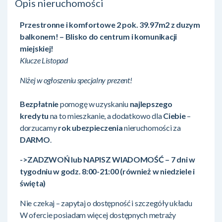
Opis nieruchomości
Przestronne i komfortowe 2 pok. 39.97m2 z duzym
balkonem! – Blisko do centrum i komunikacji
miejskiej!
Klucze Listopad
Niżej w ogłoszeniu specjalny prezent!
Bezpłatnie
pomogę w uzyskaniu
najlepszego
kredytu
na to mieszkanie, a dodatkowo dla
Ciebie
–
dorzucamy
rok ubezpieczenia
nieruchomości za
DARMO
.
->ZADZWOŃ lub NAPISZ WIADOMOŚĆ – 7 dni w
tygodniu w godz. 8:00-21:00 (również w niedziele i
święta)
Nie czekaj – zapytaj o dostępność i szczegóły układu
W ofercie posiadam więcej dostępnych metraży