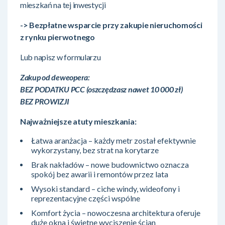
mieszkań na tej inwestycji
-> Bezpłatne wsparcie przy zakupie nieruchomości
z rynku pierwotnego
Lub napisz w formularzu
Zakup od deweopera:
BEZ PODATKU PCC (oszczędzasz nawet 10 000 zł)
BEZ PROWIZJI
Najważniejsze atuty mieszkania:
Łatwa aranżacja – każdy metr został efektywnie
wykorzystany, bez strat na korytarze
Brak nakładów – nowe budownictwo oznacza
spokój bez awarii i remontów przez lata
Wysoki standard – ciche windy, wideofony i
reprezentacyjne części wspólne
Komfort życia – nowoczesna architektura oferuje
duże okna i świetne wyciszenie ścian