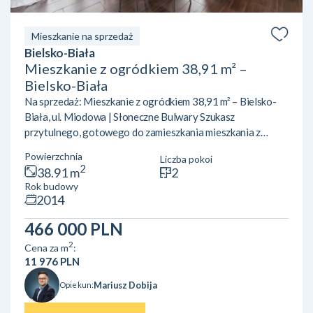
Mieszkanie na sprzedaż
Bielsko-Biała
Mieszkanie z ogródkiem 38,91 m² –
Bielsko-Biała
Na sprzedaż: Mieszkanie z ogródkiem 38,91 m² – Bielsko-
Biała, ul. Miodowa | Słoneczne Bulwary Szukasz
przytulnego, gotowego do zamieszkania mieszkania z
ogródkiem w Bielsku-Białej? Pragniesz ciszy, bliskości
Powierzchnia
Liczba pokoi
natury i szlaków górskich, ale z wygodnym dostępem do
2
38.91 m
2
infrastruktury miejskiej? Ta oferta na osiedlu Słoneczne
Rok budowy
Bulwary (ul. Miodowa 65) jest idealna dla Ciebie!
2014
Najważniejsze atuty nieruchomości: Prywatny ogródek:
Idealny na poranną kawę, odpoczynek po pracy i
466 000 PLN
weekendowy relaks. Gotow...
2
Cena za m
:
11 976 PLN
Mariusz Dobija
Opiekun: