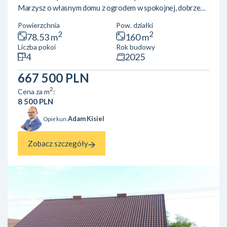
Marzysz o własnym domu z ogrodem w spokojnej, dobrze
skomunikowanej dzielnicy Poznania? Sprawdź naszą ofertę
Powierzchnia
Pow. działki
domów w zabudowie dwulokalowej! Powierzchnia: ok 78,5
2
2
78.53 m
160 m
m²Lokalizacja: Poznań, Szczepankowo, ul. Biesiadna Układ
Liczba pokoi
Rok budowy
pomieszczeń:Parter: przestronny salon z aneksem
4
2025
kuchennym, łazienkaPiętro: 3 wygodne sypialnieLokal
posiada ogród oraz przypisane miejsce postojowe.Okna od
667 500 PLN
stro...
2
Cena za m
:
8 500 PLN
Adam Kisiel
Opiekun:
Zobacz szczegóły