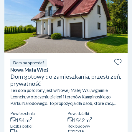
Dom na sprzedaż
Nowa Mała Wieś
Dom gotowy do zamieszkania, przestrzeń,
prywatność
Ten dom położony jest w Nowej Małej Wsi, w gminie
Leoncin, w otoczeniu zieleni i terenów Kampinoskiego
Parku Narodowego. To propozycja dla osób, które chcą
mieszkać pod Warszawą, nie rezygnując z wygodnego
Powierzchnia
Pow. działki
dojazdu do pracy, a jednocześnie zyskać przestrzeń,
2
2
154 m
1542 m
prywatność i jakość życia, której trudno doświadczyć w
Liczba pokoi
Rok budowy
mieście. To dom, który nie wymaga kosztownego remontu
6
2015