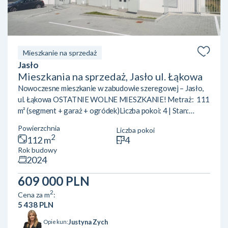
Mieszkanie na sprzedaż
Jasło
Mieszkania na sprzedaż, Jasło ul. Łąkowa
Nowoczesne mieszkanie w zabudowie szeregowej – Jasło,
ul. Łąkowa OSTATNIE WOLNE MIESZKANIE! Metraż: 111
m² (segment + garaż + ogródek)Liczba pokoi: 4 | Stan:
deweloperski Jeśli poszukujesz mieszkania w spokojnej,
Powierzchnia
Liczba pokoi
dobrze skomunikowanej okolicy – ta oferta jest dla
2
112 m
4
Ciebie.Nowoczesne mieszkanie w zabudowie szeregowej
Rok budowy
przy ul. Łąkowej w Jaśle to idealne miejsce dla rodzin, par i
2024
wszystkich, którzy chcą połączyć komfort mieszkania w
mieście z bliskością natury. ✅ – 111 m² – ...
609 000 PLN
2
Cena za m
:
5 438 PLN
Justyna Zych
Opiekun: