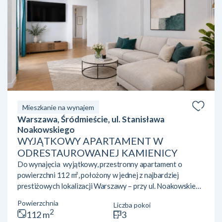
Mieszkanie na wynajem
Warszawa, Śródmieście, ul. Stanisława
Noakowskiego
WYJĄTKOWY APARTAMENT W
ODRESTAUROWANEJ KAMIENICY
Do wynajęcia wyjątkowy, przestronny apartament o
powierzchni 112 m², położony w jednej z najbardziej
prestiżowych lokalizacji Warszawy – przy ul. Noakowskiego
16, w pięknie zrewitalizowanej, reprezentacyjnej kamienicy.
Powierzchnia
Liczba pokoi
Apartament zachwyca przedwojennym charakterem,
2
112 m
3
elegancją oraz ponadstandardową wysokością