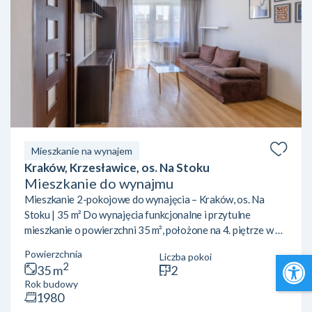
Mieszkanie na wynajem
Kraków, Krzesławice, os. Na Stoku
Mieszkanie do wynajmu
Mieszkanie 2-pokojowe do wynajęcia – Kraków, os. Na
Stoku | 35 m² Do wynajęcia funkcjonalne i przytulne
mieszkanie o powierzchni 35 m², położone na 4. piętrze w 4-
piętrowym bloku na osiedlu Na Stoku w Krakowie. Budynek
Open 
Powierzchnia
Liczba pokoi
nie posiada windy. Lokal składa się z:dwóch niezależnych
2
35 m
2
pokoi,kuchni,łazienki,przedpokoju. Mieszkanie doskonale
Rok budowy
sprawdzi się dla singla, pary lub dwóch osób pracujących
1980
czy studiujących. Lokalizacja:Osiedle Na Stoku to spokojna,