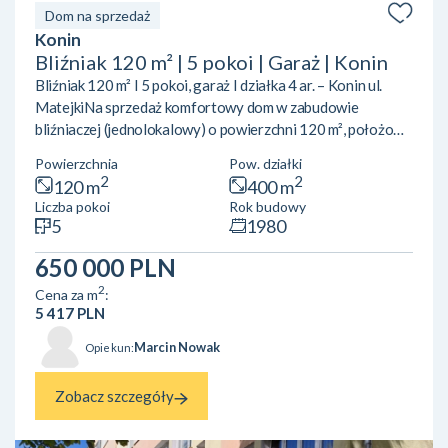
Dom na sprzedaż
Konin
Bliźniak 120 m² | 5 pokoi | Garaż | Konin
Bliźniak 120 m² I 5 pokoi, garaż I działka 4 ar. – Konin ul.
MatejkiNa sprzedaż komfortowy dom w zabudowie
bliźniaczej (jednolokalowy) o powierzchni 120 m², położony
na działce o powierzchni 4 arów, w Koninie przy ul.
Powierzchnia
Pow. działki
Matejki.Układ pomieszczeń:Parter: przestronny salon z
2
2
120 m
400 m
wyjściem na taras kuchnia toalet Piętro: 5 pokoi (możliwość
Liczba pokoi
Rok budowy
aranżacji na sypialnie, gabinet lub pokoje dziecięce) 2
5
1980
łazienki balkon Piwnica: garaż pralnia pomieszczenie
gospodarcze kotłownia Media i udogodnienia: og...
650 000 PLN
2
Cena za m
:
5 417 PLN
Marcin Nowak
Opiekun:
Zobacz szczegóły