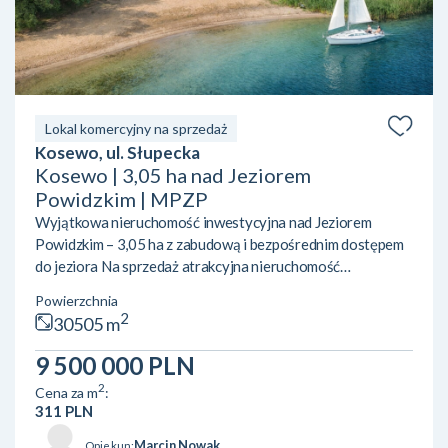
Lokal komercyjny na sprzedaż
Kosewo, ul. Słupecka
Kosewo | 3,05 ha nad Jeziorem
Powidzkim | MPZP
Wyjątkowa nieruchomość inwestycyjna nad Jeziorem
Powidzkim – 3,05 ha z zabudową i bezpośrednim dostępem
do jeziora Na sprzedaż atrakcyjna nieruchomość
inwestycyjna położona w miejscowości Kosewo, przy ul.
Powierzchnia
Słupeckiej /Spacerowej, w gminie Ostrowite. Działka nr
2
30505 m
112/20 o łącznej powierzchni 30 505 m² (3,05 ha) znajduje
się w unikalnej lokalizacji – bezpośrednio przy linii
9 500 000 PLN
brzegowej Jeziora Powidzkiego, jednego z najczystszych
2
Cena za m
:
jezior w Polsce. Zabudowa i infrastrukturaNa terenie
311 PLN
nierucho...
Marcin Nowak
Opiekun: