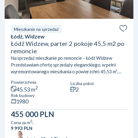
Mieszkanie na sprzedaż
Łódź, Widzew
Łódź Widzew, parter 2 pokoje 45,5 m2 po
remoncie
Na sprzedaż mieszkanie po remoncie – Łódź Widzew
Przedstawiam ofertę sprzedaży eleganckiego, w pełni
wyremontowanego mieszkania o powierzchni 45,53 m²,
zlokalizowanego przy ul. Św. Kazimierza w Łodzi. Lokal
Powierzchnia
Liczba pokoi
znajduje się na parterze 4-piętrowego bloku i jest gotowy
2
45.53 m
2
do wprowadzenia bez dodatkowych nakładów finansowych.
Rok budowy
Mieszkanie zachwyca nowoczesnym układem – składa się z
1980
przestronnego salonu z aneksem kuchennym, idealnego do
wspólnego spędzania czasu, oraz osobnej sypialni, która
455 000 PLN
zap...
2
Cena za m
:
9 993 PLN