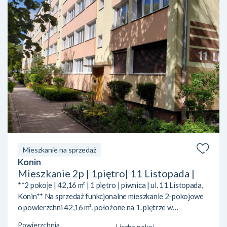
Mieszkanie na sprzedaż
Konin
Mieszkanie 2p | 1piętro| 11 Listopada |
**2 pokoje | 42,16 m² | 1 piętro | piwnica | ul. 11 Listopada,
Konin** Na sprzedaż funkcjonalne mieszkanie 2-pokojowe
o powierzchni 42,16 m², położone na 1. piętrze w
ocieplonym bloku przy ul. 11 Listopada w Koninie. **Układ
Powierzchnia
Liczba pokoi