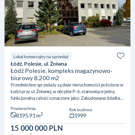
Lokal komercyjny na sprzedaż
Łódź, Polesie, ul. Żniwna
Łódź Polesie, kompleks magazynowo-
biurowy 8.200 m2
Przedmiotem sprzedaży są dwie nieruchomości położone w
Łodzi przy ul. Żniwnej, w obrębie P-6, stanowiące jedną
funkcjonalną całość oznaczone jako: Zabudowana działka
gruntu nr 57/32 o powierzchni 19204 m2 położona w Łodzi
Powierzchnia
Rok budowy
przy ul. Żniwnej. Działka zabudowana budynkami biurowo
2
8195.91 m
1999
magazynowymi stanowiącymi odrębne od gruntu prawo
własności. Zabudowana działka gruntu nr 57/29 o
15 000 000 PLN
powierzchni 1167 m2 położona w Łodzi przy ul. Żniwnej.
2