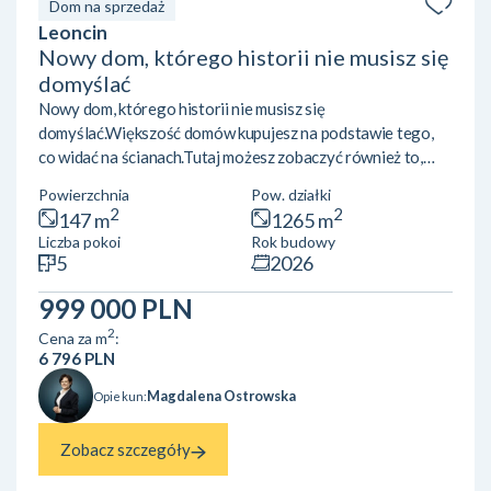
Dom na sprzedaż
Leoncin
Nowy dom, którego historii nie musisz się
domyślać
Nowy dom, którego historii nie musisz się
domyślać.Większość domów kupujesz na podstawie tego,
co widać na ścianach.Tutaj możesz zobaczyć również to,
czego zwykle nie widać. Do dyspozycji nowego właściciela
Powierzchnia
Pow. działki
pozostaje pełna dokumentacja zdjęciowa z budowy,
2
2
147 m
1265 m
pokazująca kolejne etapy wykonania fundamentów, izolacji,
Liczba pokoi
Rok budowy
instalacji, ogrzewania podłogowego oraz konstrukcji
5
2026
dachu. Dzięki temu dokładnie wiesz, co kupujesz. Ten
nowoczesny dom jednorodzinny został wybudowany w
999 000 PLN
latach 2024-2026 i nigdy nie był...
2
Cena za m
:
6 796 PLN
Magdalena Ostrowska
Opiekun:
Zobacz szczegóły