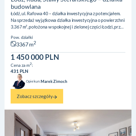
budowlana
Łódź, ul. Rafowa 40 – działka inwestycyjna z potencjałem.
Na sprzedaż wyjątkowa działka inwestycyjna o powierzchni
3.367 m², położona w spokojnej i zielonej części Łodzi, przy
ul. Rafowej 40, w okolicach Stawów Stefańskiego.
Pow. działki
Nieruchomość objęta jest miejscowym planem
2
3367 m
zagospodarowania przestrzennego, który przewiduje
zabudowę jednorodzinną (kat. 17MN) Plan dopuszcza
1 450 000 PLN
realizację zabudowy o wskaźniku intensywności od 0,15 do
2
Cena za m
:
0,4 oraz maksymalnej wysokości 11 metrów, czyli do dwóch
431 PLN
kondygnacji ...
Marek Zimoch
Opiekun:
Zobacz szczegóły