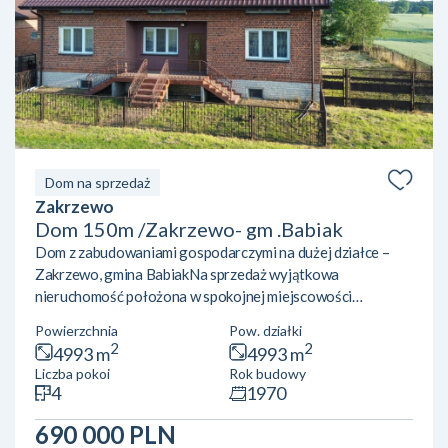
Dom na sprzedaż
Zakrzewo
Dom 150m /Zakrzewo- gm .Babiak
Dom z zabudowaniami gospodarczymi na dużej działce –
Zakrzewo, gmina BabiakNa sprzedaż wyjątkowa
nieruchomość położona w spokojnej miejscowości
Zakrzewo, w gminie Babiak, powiat kolski. To idealne
Powierzchnia
Pow. działki
miejsce dla osób ceniących ciszę, przestrzeń oraz bliskość
2
2
4993 m
4993 m
natury. Wieś liczy zaledwie około 200 mieszkańców i
Liczba pokoi
Rok budowy
charakteryzuje się spokojnym, rolniczym
4
1970
charakterem.Nieruchomość obejmuje dom o powierzchni
użytkowej około 150 m² usytuowany na działce o
690 000 PLN