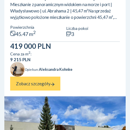
Mieszkanie z panoramicznym widokiem na morze i port |
Władysławowo | ul. Abrahama 2 | 45,47 m²Na sprzedaż
wyjątkowo położone mieszkanie o powierzchni 45,47 m²,
zlokalizowane przy ul. Abrahama 2 we Władysławowie –
Powierzchnia
Liczba pokoi
jednej z najbardziej pożądanych lokalizacji w mieście.
2
45.47 m
3
Nieruchomość znajduje się na 4. (ostatnim) piętrze
zadbanego budynku, z którego rozpościera się piękny widok
419 000 PLN
na otwarte Morze Bałtyckie oraz port. To oferta dla osób
2
Cena za m
:
szukających mieszkania z potencjałem inwestycyjnym lub
9 215 PLN
własn...
Aleksandra Kohnke
Opiekun:
Zobacz szczegóły