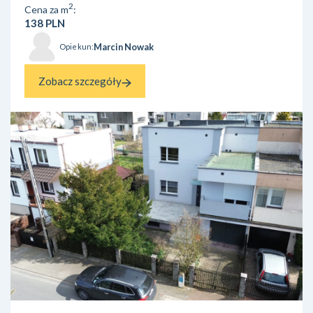
powierzchni 50 arów (5000 m²). Dodatkowym atute...
2
Cena za m
:
138 PLN
Marcin Nowak
Opiekun:
Zobacz szczegóły