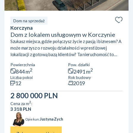
Dom na sprzedaż
Korczyna
Dom z lokalem usługowym w Korczynie
Szukasz miejsca, gdzie połączysz życie z pasją i biznesem? A
może marzysz o rozwoju działalności w prestiżowej
lokalizacji z gotową bazą klientów? Ta nieruchomość to
gotowy przepis na sukces — z działającą siłownią,
Powierzchnia
Pow. działki
nowoczesnymi wnętrzami i potencjałem, który ogranicza
2
2
844 m
2491 m
tylko Twoja wyobraźnia. Wyjątkowa Nieruchomość
Liczba pokoi
Rok budowy
Inwestycyjna z Potencjałem – Korczyna k. KrosnaNa
12
2019
sprzedaż unikalny parterowy budynek usługowo-
mieszkalny z użytkowym poddaszem, o imponującej
2 800 000 PLN
powierzchni całkowitej 844 m², zlo...
2
Cena za m
:
3 318 PLN
Justyna Zych
Opiekun: