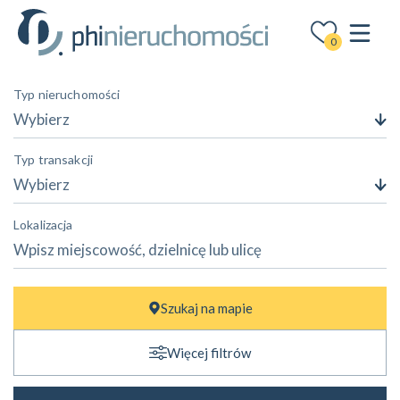
0
Typ nieruchomości
Wybierz
Typ transakcji
Wybierz
Lokalizacja
Cena
Szukaj na mapie
—
zł
zł
Więcej filtrów
Powierzchnia
—
m²
m²