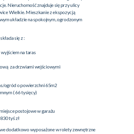
je. Nieruchomość znajduje się przy ulicy
wice Wielkie. Mieszkanie z ekspozycją
wym układzie na spokojnym, ogrodzonym
kłada się z :
z wyjściem na taras
kową za drzwiami wejściowymi
aras/ogród o powierzchni 65m2
mnym ( 66 tysięcy)
miejsce postojowe w garażu
30 tyś zł
owe dodatkowo wyposażone w rolety zewnętrzne