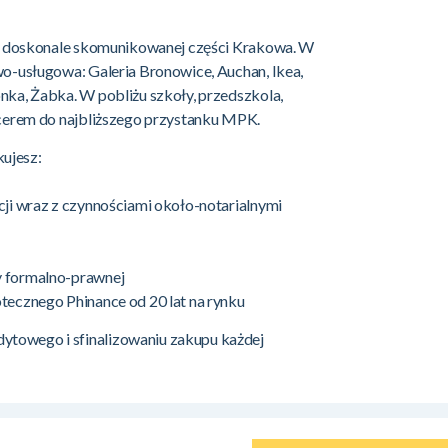
j i doskonale skomunikowanej części Krakowa. W
wo-usługowa: Galeria Bronowice, Auchan, Ikea,
nka, Żabka. W pobliżu szkoły, przedszkola,
pacerem do najbliższego przystanku MPK.
ujesz:
cji wraz z czynnościami około-notarialnymi
y formalno-prawnej
tecznego Phinance od 20 lat na rynku
towego i sfinalizowaniu zakupu każdej