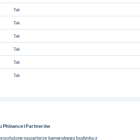
Tak
Tak
Tak
Tak
Tak
Tak
 Phinance i Partnerów
ie położone na parterze kameralnego budynku z