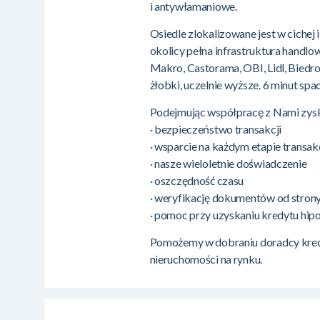
i antywłamaniowe.
Osiedle zlokalizowane jest w ciche
okolicy pełna infrastruktura handlo
Makro, Castorama, OBI, Lidl, Biedro
żłobki, uczelnie wyższe. 6 minut s
Podejmując współpracę z Nami zysk
· bezpieczeństwo transakcji
· wsparcie na każdym etapie transak
· nasze wieloletnie doświadczenie
· oszczędność czasu
· weryfikację dokumentów od stron
· pomoc przy uzyskaniu kredytu hipo
Pomożemy w dobraniu doradcy kredy
nieruchomości na rynku.