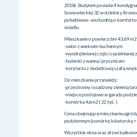
2018r. Budynek posiada 4 kondygnac
Sosnowieckiej 32 w dzielnicy Brono
południowo- wschodnią o komforto
osiedlu.
Mieszkanie o powierzchni 43,69 m2 s
-salon z aneksem kuchennym
-wyodrębnionej części sypialnianej 
-łazienki z wanną i prysznicem
-korytarzu z dodatkową szafą wnę
Do mieszkania przynależy:
-przestronny i osadzony zielenią t
-miejsce postojowe w garażu podzie
-komórka 4,6m2 ( 22 tyś. )
Cena obejmująca mieszkanie,ogród,
podziemnym,komórkę lokatorską = 8
Wszystkie okna oraz drzwi balkon