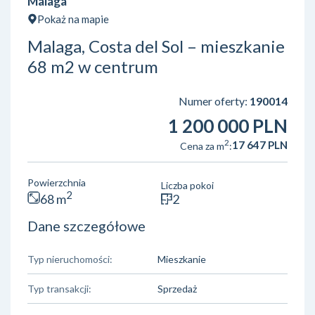
Malaga
Pokaż na mapie
Malaga, Costa del Sol – mieszkanie
68 m2 w centrum
Numer oferty:
190014
1 200 000 PLN
2
17 647 PLN
Cena za m
:
Powierzchnia
Liczba pokoi
2
68 m
2
Dane szczegółowe
Typ nieruchomości:
Mieszkanie
Typ transakcji:
Sprzedaż