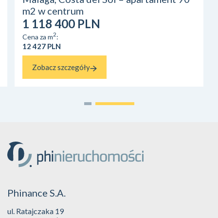
m2 w centrum
1 118 400 PLN
2
Cena za m
:
12 427 PLN
Zobacz szczegóły
Phinance S.A.
ul. Ratajczaka 19