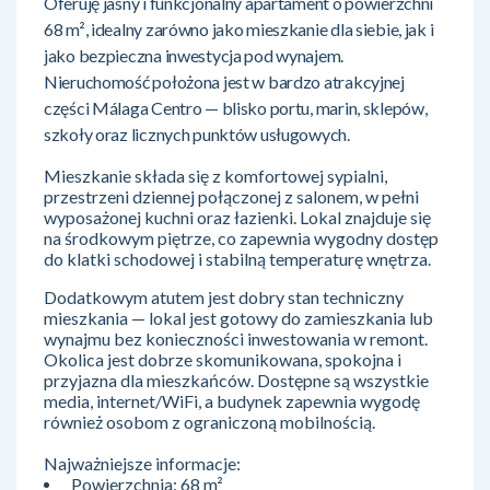
Oferuję jasny i funkcjonalny apartament o powierzchni
68 m², idealny zarówno jako mieszkanie dla siebie, jak i
jako bezpieczna inwestycja pod wynajem.
Nieruchomość położona jest w bardzo atrakcyjnej
części Málaga Centro — blisko portu, marin, sklepów,
szkoły oraz licznych punktów usługowych.
Mieszkanie składa się z komfortowej sypialni,
przestrzeni dziennej połączonej z salonem, w pełni
wyposażonej kuchni oraz łazienki. Lokal znajduje się
na środkowym piętrze, co zapewnia wygodny dostęp
do klatki schodowej i stabilną temperaturę wnętrza.
Dodatkowym atutem jest dobry stan techniczny
mieszkania — lokal jest gotowy do zamieszkania lub
wynajmu bez konieczności inwestowania w remont.
Okolica jest dobrze skomunikowana, spokojna i
przyjazna dla mieszkańców. Dostępne są wszystkie
media, internet/WiFi, a budynek zapewnia wygodę
również osobom z ograniczoną mobilnością.
Najważniejsze informacje:
Powierzchnia: 68 m²