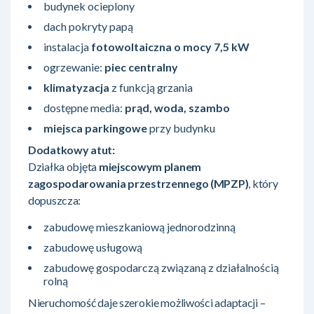
budynek ocieplony
dach pokryty papą
instalacja
fotowoltaiczna o mocy 7,5 kW
ogrzewanie:
piec centralny
klimatyzacja
z funkcją grzania
dostępne media:
prąd, woda, szambo
miejsca parkingowe
przy budynku
Dodatkowy atut:
Działka objęta
miejscowym planem
zagospodarowania przestrzennego (MPZP)
, który
dopuszcza:
zabudowę mieszkaniową jednorodzinną
zabudowę usługową
zabudowę gospodarczą związaną z działalnością
rolną
Nieruchomość daje szerokie możliwości adaptacji –