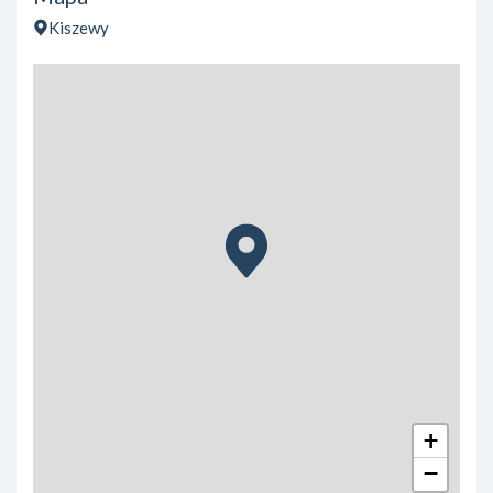
Kiszewy
+
−