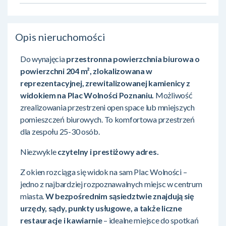
Opis nieruchomości
Do wynajęcia
przestronna powierzchnia biurowa o
powierzchni 204 m², zlokalizowana w
reprezentacyjnej, zrewitalizowanej kamienicy z
widokiem na Plac Wolności Poznaniu.
Możliwość
zrealizowania przestrzeni open space lub mniejszych
pomieszczeń biurowych. To komfortowa przestrzeń
dla zespołu 25-30 osób.
Niezwykle
czytelny i prestiżowy adres.
Z okien rozciąga się widok na sam Plac Wolności –
jedno z najbardziej rozpoznawalnych miejsc w centrum
miasta.
W bezpośrednim sąsiedztwie znajdują się
urzędy, sądy, punkty usługowe, a także liczne
restauracje i kawiarnie
– idealne miejsce do spotkań