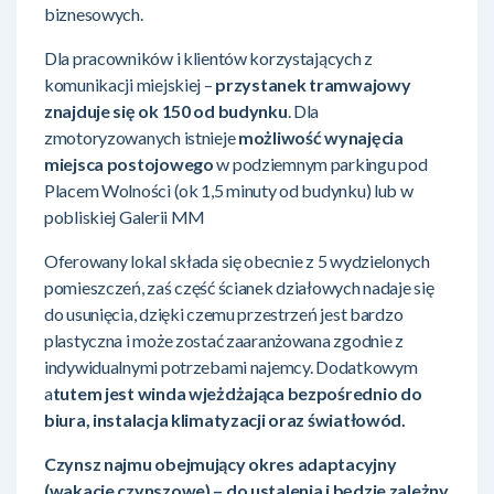
biznesowych.
Dla pracowników i klientów korzystających z
komunikacji miejskiej –
przystanek tramwajowy
znajduje się ok 150 od budynku
. Dla
zmotoryzowanych istnieje
możliwość wynajęcia
miejsca postojowego
w podziemnym parkingu pod
Placem Wolności (ok 1,5 minuty od budynku) lub w
pobliskiej Galerii MM
Oferowany lokal składa się obecnie z 5 wydzielonych
pomieszczeń, zaś część ścianek działowych nadaje się
do usunięcia, dzięki czemu przestrzeń jest bardzo
plastyczna i może zostać zaaranżowana zgodnie z
indywidualnymi potrzebami najemcy. Dodatkowym
a
tutem jest winda wjeżdżająca bezpośrednio do
biura, instalacja klimatyzacji oraz światłowód.
Czynsz najmu obejmujący okres adaptacyjny
(wakacje czynszowe) – do ustalenia i będzie zależny