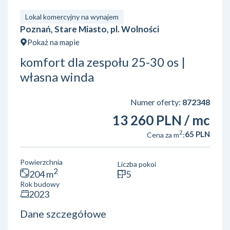
Lokal komercyjny na wynajem
Poznań, Stare Miasto, pl. Wolności
Pokaż na mapie
komfort dla zespołu 25-30 os |
własna winda
Numer oferty:
872348
13 260 PLN
/ mc
2
65 PLN
Cena za m
:
Powierzchnia
Liczba pokoi
2
204 m
5
Rok budowy
2023
Dane szczegółowe