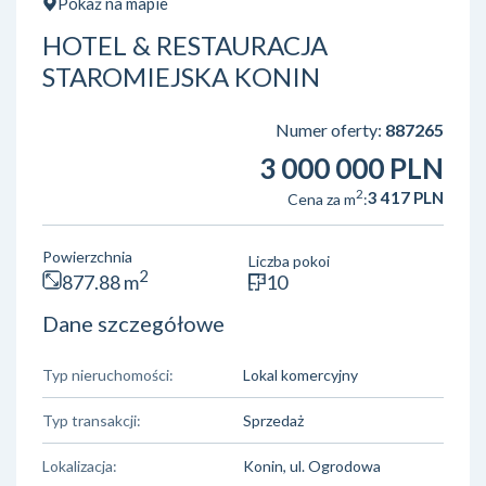
Pokaż na mapie
HOTEL & RESTAURACJA
STAROMIEJSKA KONIN
Numer oferty:
887265
3 000 000 PLN
2
3 417 PLN
Cena za m
:
Powierzchnia
Liczba pokoi
2
877.88 m
10
Dane szczegółowe
Typ nieruchomości:
Lokal komercyjny
Typ transakcji:
Sprzedaż
Lokalizacja:
Konin, ul. Ogrodowa