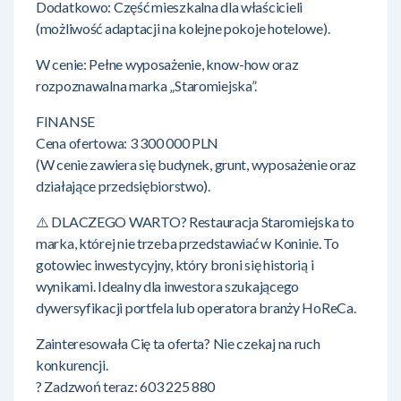
Dodatkowo: Część mieszkalna dla właścicieli
(możliwość adaptacji na kolejne pokoje hotelowe).
W cenie: Pełne wyposażenie, know-how oraz
rozpoznawalna marka „Staromiejska”.
FINANSE
Cena ofertowa: 3 300 000 PLN
(W cenie zawiera się budynek, grunt, wyposażenie oraz
działające przedsiębiorstwo).
⚠️ DLACZEGO WARTO? Restauracja Staromiejska to
marka, której nie trzeba przedstawiać w Koninie. To
gotowiec inwestycyjny, który broni się historią i
wynikami. Idealny dla inwestora szukającego
dywersyfikacji portfela lub operatora branży HoReCa.
Zainteresowała Cię ta oferta? Nie czekaj na ruch
konkurencji.
? Zadzwoń teraz: 603 225 880