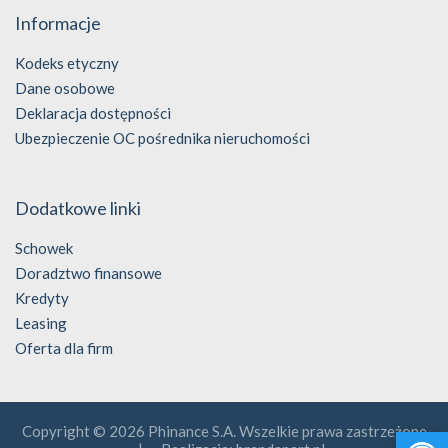
Informacje
Kodeks etyczny
Dane osobowe
Deklaracja dostępności
Ubezpieczenie OC pośrednika nieruchomości
Dodatkowe linki
Schowek
Doradztwo finansowe
Kredyty
Leasing
Oferta dla firm
Open 
Copyright © 2026 Phinance S.A. Wszelkie prawa zastrzeżone