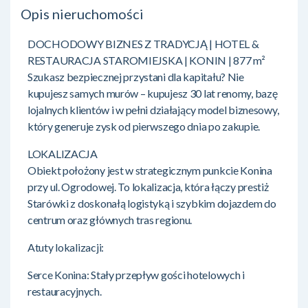
Opis nieruchomości
DOCHODOWY BIZNES Z TRADYCJĄ | HOTEL &
RESTAURACJA STAROMIEJSKA | KONIN | 877 m²
Szukasz bezpiecznej przystani dla kapitału? Nie
kupujesz samych murów – kupujesz 30 lat renomy, bazę
lojalnych klientów i w pełni działający model biznesowy,
który generuje zysk od pierwszego dnia po zakupie.
LOKALIZACJA
Obiekt położony jest w strategicznym punkcie Konina
przy ul. Ogrodowej. To lokalizacja, która łączy prestiż
Starówki z doskonałą logistyką i szybkim dojazdem do
centrum oraz głównych tras regionu.
Atuty lokalizacji:
Serce Konina: Stały przepływ gości hotelowych i
restauracyjnych.