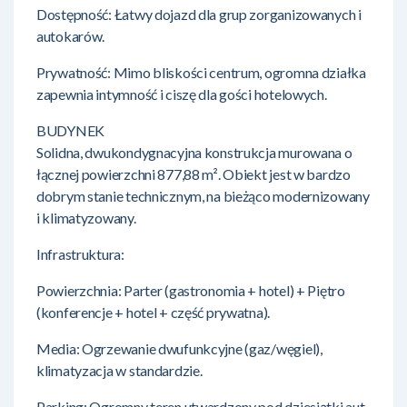
Dostępność: Łatwy dojazd dla grup zorganizowanych i
autokarów.
Prywatność: Mimo bliskości centrum, ogromna działka
zapewnia intymność i ciszę dla gości hotelowych.
BUDYNEK
Solidna, dwukondygnacyjna konstrukcja murowana o
łącznej powierzchni 877,88 m². Obiekt jest w bardzo
dobrym stanie technicznym, na bieżąco modernizowany
i klimatyzowany.
Infrastruktura:
Powierzchnia: Parter (gastronomia + hotel) + Piętro
(konferencje + hotel + część prywatna).
Media: Ogrzewanie dwufunkcyjne (gaz/węgiel),
klimatyzacja w standardzie.
Parking: Ogromny teren utwardzony pod dziesiątki aut