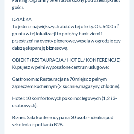
gości.
DZIAŁKA
To jeden z największych atutów tej oferty. Ok. 6400 m²
gruntu w tej lokalizacji to potężny bank ziemi i
przestrzeń na eventy plenerowe, wesela w ogrodzie czy
dalszą ekspansję biznesową.
OBIEKT (RESTAURACJA / HOTEL / KONFERENCJE)
Kupujesz w pełni wyposażone centrum usługowe:
Gastronomia: Restauracja na 70 miejsc z pełnym
zapleczem kuchennym (2 kuchnie, magazyny, chłodnie).
Hotel: 10 komfortowych pokoi noclegowych (1, 2 i 3-
osobowych).
Biznes: Sala konferencyjna na 30 osób – idealna pod
szkolenia i spotkania B2B.