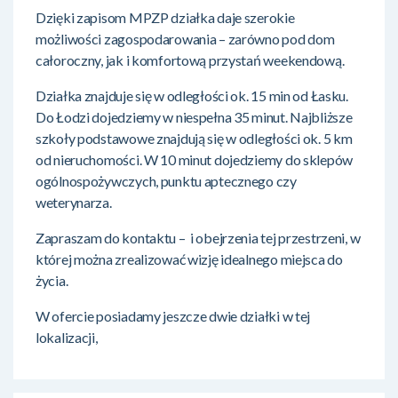
Dzięki zapisom MPZP działka daje szerokie
możliwości zagospodarowania – zarówno pod dom
całoroczny, jak i komfortową przystań weekendową.
Działka znajduje się w odległości ok. 15 min od Łasku.
Do Łodzi dojedziemy w niespełna 35 minut. Najbliższe
szkoły podstawowe znajdują się w odległości ok. 5 km
od nieruchomości. W 10 minut dojedziemy do sklepów
ogólnospożywczych, punktu aptecznego czy
weterynarza.
Zapraszam do kontaktu – i obejrzenia tej przestrzeni, w
której można zrealizować wizję idealnego miejsca do
życia.
W ofercie posiadamy jeszcze dwie działki w tej
lokalizacji,