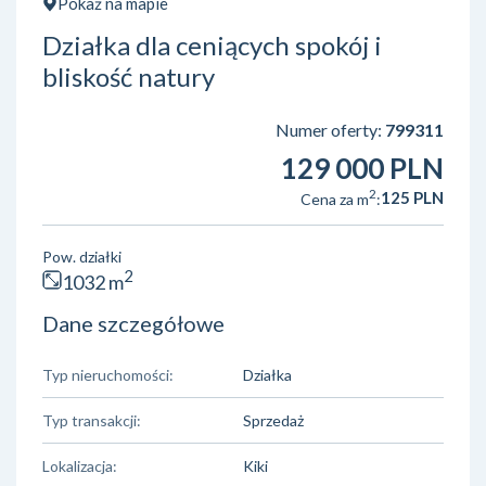
Pokaż na mapie
Działka dla ceniących spokój i
bliskość natury
Numer oferty:
799311
129 000 PLN
2
125 PLN
Cena za m
:
Pow. działki
2
1032 m
Dane szczegółowe
Typ nieruchomości:
Działka
Typ transakcji:
Sprzedaż
Lokalizacja:
Kiki