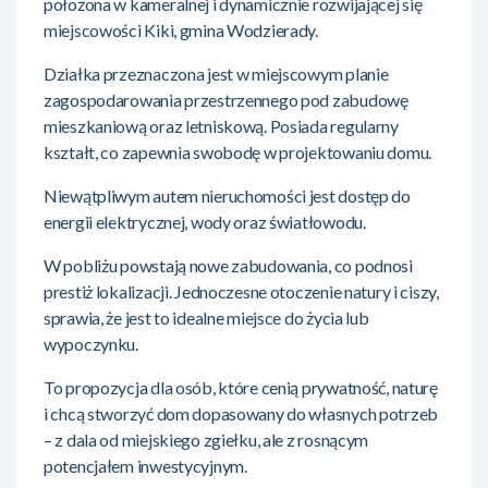
położona w kameralnej i dynamicznie rozwijającej się
miejscowości Kiki, gmina Wodzierady.
Działka przeznaczona jest w miejscowym planie
zagospodarowania przestrzennego pod zabudowę
mieszkaniową oraz letniskową. Posiada regularny
kształt, co zapewnia swobodę w projektowaniu domu.
Niewątpliwym autem nieruchomości jest dostęp do
energii elektrycznej, wody oraz światłowodu.
W pobliżu powstają nowe zabudowania, co podnosi
prestiż lokalizacji. Jednoczesne otoczenie natury i ciszy,
sprawia, że jest to idealne miejsce do życia lub
wypoczynku.
To propozycja dla osób, które cenią prywatność, naturę
i chcą stworzyć dom dopasowany do własnych potrzeb
– z dala od miejskiego zgiełku, ale z rosnącym
potencjałem inwestycyjnym.