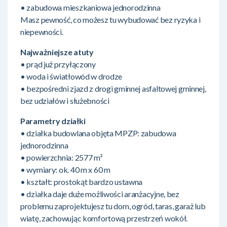
• zabudowa mieszkaniowa jednorodzinna
Masz pewność, co możesz tu wybudować bez ryzyka i
niepewności.
Najważniejsze atuty
• prąd już przyłączony
• woda i światłowód w drodze
• bezpośredni zjazd z drogi gminnej asfaltowej gminnej,
bez udziałów i służebności
Parametry działki
• działka budowlana objęta MPZP: zabudowa
jednorodzinna
• powierzchnia: 2577 m²
• wymiary: ok. 40 m x 60 m
• kształt: prostokąt bardzo ustawna
• działka daje duże możliwości aranżacyjne, bez
problemu zaprojektujesz tu dom, ogród, taras, garaż lub
wiatę, zachowując komfortową przestrzeń wokół.