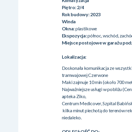
Klimatyzacja
Piętro: 2/4
Rok budowy: 2023
Winda
Okna:
plastikowe
Ekspozycja:
północ, wschód, zachó
Miejsce postojowe w garażu po
Lokalizacja:
Doskonała komunikacja ze wszystkim
tramwajowej Czerwone
Maki zajmuje 10 min (około 700 me
Najważniejsze usługi w pobliżu (Cen
apteka Ziko,
Centrum Medicover, Szpital Babińs
kilka minut piechotą do terenów re
niedaleko.
ODLEGŁOŚĆ DO: