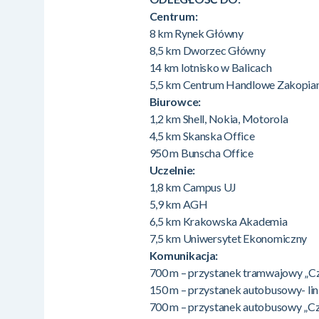
Centrum:
8 km Rynek Główny
8,5 km Dworzec Główny
14 km lotnisko w Balicach
5,5 km Centrum Handlowe Zakopiank
Biurowce:
1,2 km Shell, Nokia, Motorola
4,5 km Skanska Office
950 m Bunscha Office
Uczelnie:
1,8 km Campus UJ
5,9 km AGH
6,5 km Krakowska Akademia
7,5 km Uniwersytet Ekonomiczny
Komunikacja:
700 m – przystanek tramwajowy „Czer
150 m – przystanek autobusowy- lin
700 m – przystanek autobusowy „Cze