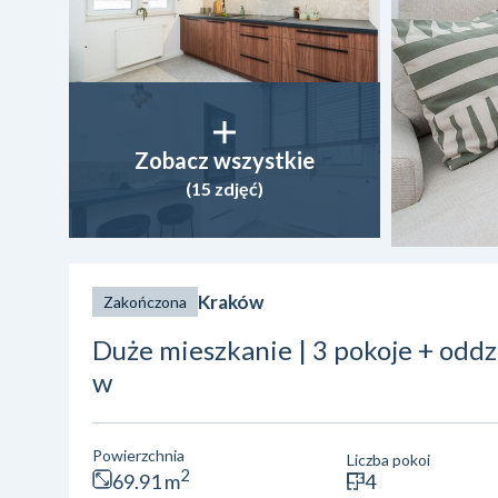
Zobacz wszystkie
(15 zdjęć)
Kraków
Zakończona
Duże mieszkanie | 3 pokoje + oddz
w
Powierzchnia
Liczba pokoi
2
69.91 m
4