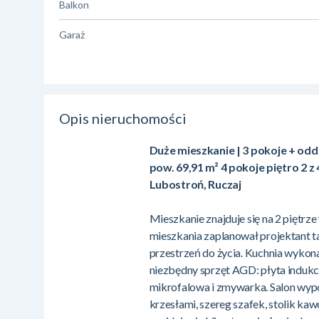
Balkon
Garaż
Opis nieruchomości
Duże mieszkanie | 3 pokoje + odd
pow. 69,91 m² 4 pokoje piętro 2 z 4
Lubostroń, Ruczaj
Mieszkanie znajduje się na 2 piętrz
mieszkania zaplanował projektant t
przestrzeń do życia. Kuchnia wykon
niezbędny sprzęt AGD: płyta indukc
mikrofalowa i zmywarka. Salon wypos
krzesłami, szereg szafek, stolik k