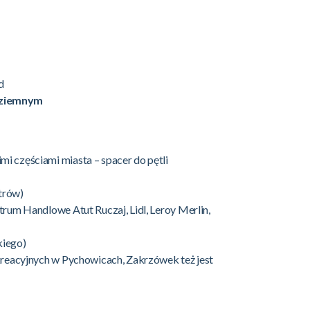
d
dziemnym
i częściami miasta – spacer do pętli
trów)
trum Handlowe Atut Ruczaj, Lidl, Leroy Merlin,
kiego)
kreacyjnych w Pychowicach, Zakrzówek też jest