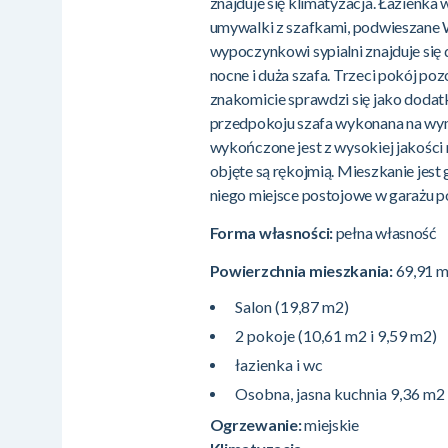
znajduje się klimatyzacja. Łazienka
umywalki z szafkami, podwieszane W
wypoczynkowi sypialni znajduje się
nocne i duża szafa. Trzeci pokój poz
znakomicie sprawdzi się jako dodat
przedpokoju szafa wykonana na wymi
wykończone jest z wysokiej jakości
objęte są rękojmią. Mieszkanie jest
niego miejsce postojowe w garażu 
Forma własności:
pełna własność
Powierzchnia mieszkania:
69,91 
Salon (19,87 m2)
2 pokoje (10,61 m2 i 9,59 m2)
łazienka i wc
Osobna, jasna kuchnia 9,36 m2
Ogrzewanie:
miejskie