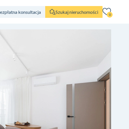
ezpłatna konsultacja
Szukaj nieruchomości
0