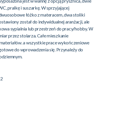
 wyposażona jest w wannę z opcją prysznica, dwie
C, pralkę i suszarkę. W sprzyjającej
 dwuosobowe łóżko z materacem, dwa stoliki
ostawiony został do indywidualnej aranżacji, ale
kowa sypialnia lub przestrzeń do pracy/hobby. W
ar przez stolarza. Całe mieszkanie
 materiałów. a wszystkie prace wykończeniowe
 gotowe do wprowadzenia się. Przynależy do
podziemnym.
m2