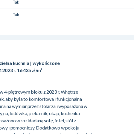
Tak
Tak
zielna kuchnia | wykończone
 2023 r. 16 435 zł/m²
e w 4-piętrowym bloku z 2023 r. Wnętrze
ak, aby była to komfortowa i funkcjonalna
ana na wymiar przez stolarza i wyposażona w
yjna, lodówka, piekarnik, okap, kuchenka
ażono w rozkładaną sofę, fotel, stół z
awowy i pomocniczy. Dodatkowo w pokoju