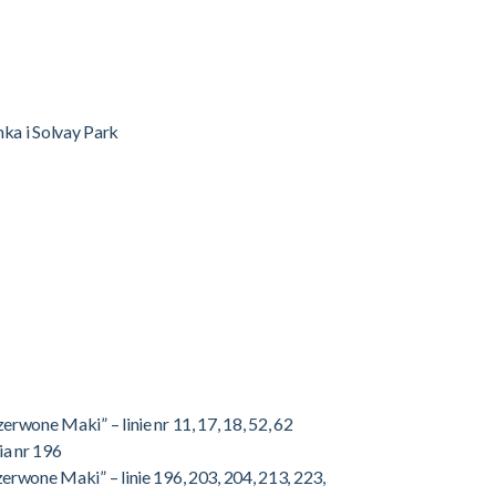
a i Solvay Park
wone Maki” – linie nr 11, 17, 18, 52, 62
ia nr 196
rwone Maki” – linie 196, 203, 204, 213, 223,