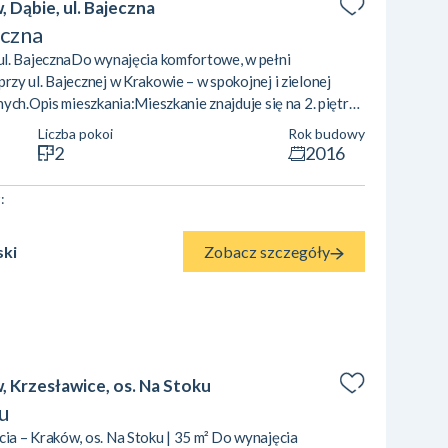
 Dąbie, ul. Bajeczna
eczna
ul. BajecznaDo wynajęcia komfortowe, w pełni
y ul. Bajecznej w Krakowie – w spokojnej i zielonej
ych.Opis mieszkania:Mieszkanie znajduje się na 2. piętrze
koi, co czyni je idealnym zarówno dla pary, jak i dla
Liczba pokoi
Rok budowy
kuchnia jest w pełni wyposażona i zapewnia wygodę
2
2016
posażony jest w klimatyzacj...
2
:
Zobacz szczegóły
ski
, Krzesławice, os. Na Stoku
u
a – Kraków, os. Na Stoku | 35 m² Do wynajęcia