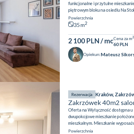
funkcjonalne i przytulne mieszkanie
piętrowym bloku na osiedlu Na Sto
się z:dwóch niezależnych pokoi,kuc
Powierzchnia
się dla singla, pary lub dwóch osób
2
35 m
Stoku to spokojna, zielona część Kr
Cena za m
2 100 PLN
/ mc
60 PLN
Mateusz Sikor
Opiekun:
Kraków, Zakrzó
Rezerwacja
Zakrzówek 40m2 salon
Oferta na Wyłączność dostępna u 
dwupokojowe mieszkanie położone 
mieszkalnym. Mieszkanie wyposażon
17Nieruchomość zgodnie z KW o pow
Powierzchnia