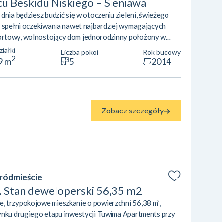
u Beskidu Niskiego – Sieniawa
dnia będziesz budzić się w otoczeniu zieleni, świeżego
ć spełni oczekiwania nawet najbardziej wymagających
ortowy, wolnostojący dom jednorodzinny położony w
a (gmina Rymanów, powiat krośnieński). Nieruchomość
ziałki
Liczba pokoi
Rok budowy
Rymanów-Zdrój i Iwonicz-Zdrój, zaledwie kilka minut od
2
9 m
5
2014
 zbudowany według projektu „Retr...
:
Zobacz szczegóły
Śródmieście
k. Stan deweloperski 56,35 m2
, trzypokojowe mieszkanie o powierzchni 56,38 m²,
ynku drugiego etapu inwestycji Tuwima Apartments przy