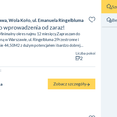
Sz
Be
wa, Wola Koło, ul. Emanuela Ringelbluma
o wprowadzenia od zaraz!
alny okres najmu 12 miesięcy.Zapraszam do
oną w Warszawie, ul. Ringelbluma 2Przestronne i
ie 44,50M2 z dużym potencjałem i bardzo dobrej
bloku. Balkon z widokiem na zieleń.Lokal składa się z:–
Liczba pokoi
nym– sypialni z dużą szafą– łazienki – przedpokoju (szafa
2
cze z pralką) Opłaty:Stały n...
2
:
Zobacz szczegóły
ka