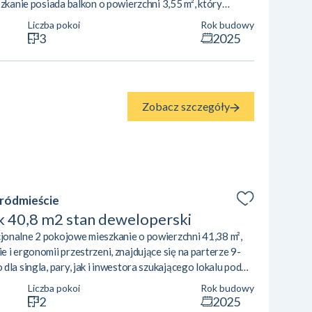
szkanie posiada balkon o powierzchni 3,55 m², który
. Cena wynosi 603 266 zł (10 700 zł/m²). Najważniejsze
Liczba pokoi
Rok budowy
kład pomieszczeń: przestronny salon z aneksem
3
2025
raz dwa niezależne pokoje (12,31 m² i...
Zobacz szczegóły
Śródmieście
ok 40,8 m2 stan deweloperski
jonalne 2 pokojowe mieszkanie o powierzchni 41,38 m²,
 i ergonomii przestrzeni, znajdujące się na parterze 9-
la singla, pary, jak i inwestora szukającego lokalu pod
um Łodzi. Układ mieszkania zapewnia maksymalne
Liczba pokoi
Rok budowy
nałe doświetlenie wnętrza. Przestronny salon z aneksem
2
2025