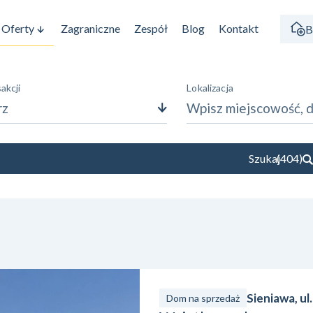
Oferty
Zagraniczne
Zespół
Blog
Kontakt
B
akcji
Lokalizacja
rz
Powierzchnia
Szukaj
(
404
)
—
m²
m²
Sieniawa, ul
Dom na sprzedaż