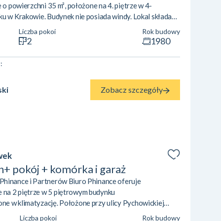
 o powierzchni 35 m², położone na 4. piętrze w 4-
ku w Krakowie. Budynek nie posiada windy. Lokal składa
hni,łazienki,przedpokoju. Mieszkanie doskonale sprawdzi
Liczba pokoi
Rok budowy
 pracujących czy studiujących. Lokalizacja:Osiedle Na
2
1980
akowa z dobrze rozwiniętą inf...
2
:
Zobacz szczegóły
ski
wek
+ pokój + komórka i garaż
Phinance i Partnerów Biuro Phinance oferuje
na 2 piętrze w 5 piętrowym budynku
e w klimatyzację. Położone przy ulicy Pychowickiej
ierzchni 39,99 m2 składa się z:· salon z kuchnią·
Liczba pokoi
Rok budowy