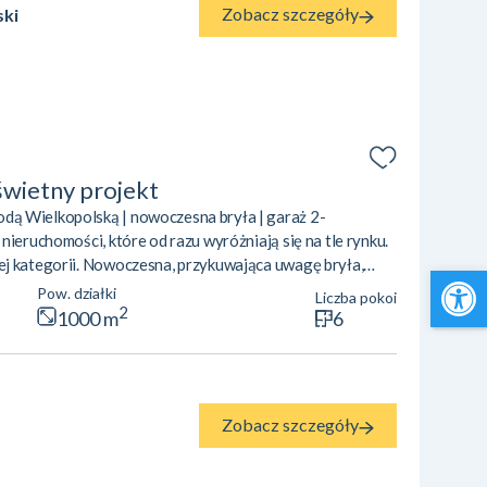
Zobacz szczegóły
ski
świetny projekt
ą Wielkopolską | nowoczesna bryła | garaż 2-
nieruchomości, które od razu wyróżniają się na tle rynku.
ej kategorii. Nowoczesna, przykuwająca uwagę bryła,
Open 
zeń, duże przeszklenia, przestrzeń, garaż na dwa
Pow. działki
Liczba pokoi
 szybkim dojazdem do Środy Wielkopolskiej oraz Poznania.
2
1000 m
6
icieli dla siebie — z dużą dbałością o pr...
Zobacz szczegóły