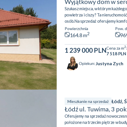
Wyjątkowy dom w serc
Szukasz miejsca, w którym każdego 
powietrza i ciszy? Ta nieruchomoś
osób.Na sprzedaż oferujemy komf
malowniczej miejscowości Sieniaw
Powierzchnia
Pow. d
znajduje się w otulinie uzdrowisk 
2
164.8 m
96
Jeziora Sieniawskiego. Dom został
2
Cena za m
1 239 000 PLN
7 518 PLN
Justyna Zych
Opiekun:
Łódź, 
Mieszkanie na sprzedaż
Łódź ul. Tuwima, 3 po
Oferujemy na sprzedaż nowoczesne
położone na trzecim piętrze w bud