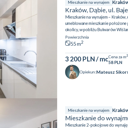
Kraków,
Mieszkanie na wynajem
Kraków, Dąbie, ul. Baj
Mieszkanie na wynajem – Kraków, 
umeblowane mieszkanie położone prz
okolicy, w pobliżu Bulwarów Wiślan
i składa się z dwóch niezależnych po
Powierzchnia
współlokatorów. Jasna, oddzielna 
2
55 m
codziennego użytkowania. Salon wy
Cena za m
3 200 PLN
/ mc
58 PLN
Mateusz Sikor
Opiekun:
Kraków
Mieszkanie na wynajem
Mieszkanie do wynajm
Mieszkanie 2-pokojowe do wynajęci