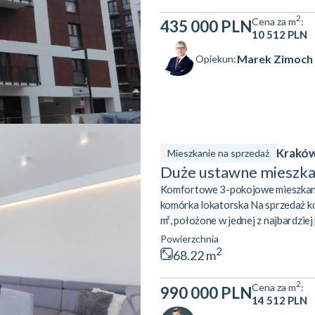
kuchennym to serce mieszkania – mi
2
Cena za m
:
435 000 PLN
10 512 PLN
Marek Zimoch
Opiekun:
Kraków
Mieszkanie na sprzedaż
Duże ustawne mieszkan
Komfortowe 3-pokojowe mieszkanie 
komórka lokatorska Na sprzedaż k
m², położone w jednej z najbardzie
Czerwone Maki. Lokal wyróżnia s
Powierzchnia
standardem wykończenia, zapewnia
2
68.22 m
zarówno dla rodziny, pary, jak i osó
2
Cena za m
:
990 000 PLN
14 512 PLN