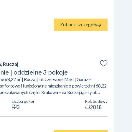
ejsce na strefę wypoczynk...
Zobacz szczegóły
, Ruczaj
ie | oddzielne 3 pokoje
68,22 m² | Ruczaj | ul. Czerwone Maki | Garaż +
omfortowe i funkcjonalne mieszkanie o powierzchni 68,22
j poszukiwanych części Krakowa – na Ruczaju, przy ul.
ię przemyślanym układem pomieszczeń oraz nowoczesnym
Liczba pokoi
Rok budowy
jącym wygodę codziennego życia. To idealna propozycja
3
2018
b pracujących zdalnie. Układ mi...