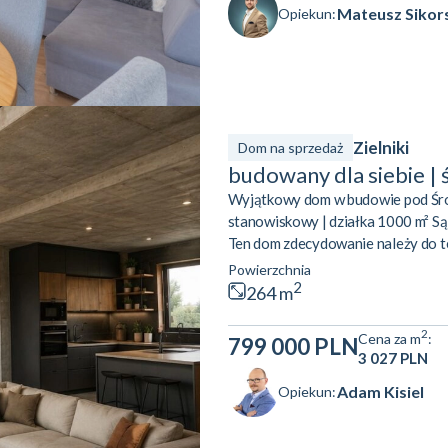
Mateusz Sikor
Opiekun:
Zielniki
Dom na sprzedaż
budowany dla siebie | 
Wyjątkowy dom w budowie pod Środ
stanowiskowy | działka 1000 m² Są 
Ten dom zdecydowanie należy do t
bardzo funkcjonalny układ pomieszc
Powierzchnia
samochody i świetna lokalizacja z
2
264 m
Dom był przygotowywany przez właśc
2
Cena za m
:
799 000 PLN
3 027 PLN
Adam Kisiel
Opiekun: