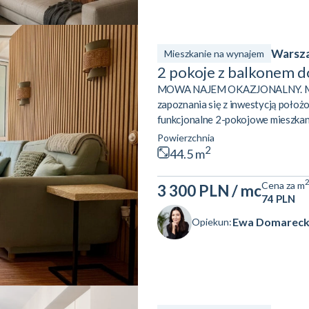
Warsza
Mieszkanie na wynajem
2 pokoje z balkonem d
MOWA NAJEM OKAZJONALNY. Minim
zapoznania się z inwestycją położ
funkcjonalne 2-pokojowe mieszkan
lokalizacji. 1 piętro w 3 piętrowym 
Powierzchnia
pokoju dziennego z aneksem kuchen
2
44.5 m
oraz osobne pomieszczenie gospodar
Cena za m
3 300 PLN
/ mc
74 PLN
Ewa Domarec
Opiekun: