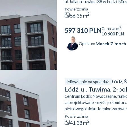
ul. Juliana Tuwima 88 w Łodzi. Mie
stanowi idealne miejsce do relaksu
Powierzchnia
cechy mieszkania:– Funkcjonalny u
2
56.35 m
kuchennym o powierzchni 20,18 m² o
2
Cena za m
:
597 310 PLN
10 600 PLN
Marek Zimoch
Opiekun:
Łódź, 
Mieszkanie na sprzedaż
Łódź, ul. Tuwima, 2-p
Centrum Łodzi: Nowoczesne, funkc
zaprojektowane z myślą o komforcie
piętrowego bloku. Idealne zarówno d
wynajem w rozwijającym się centr
Powierzchnia
wykorzystanie przestrzeni i dosko
2
41.38 m