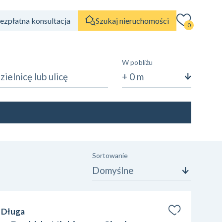
ezpłatna konsultacja
Szukaj nieruchomości
0
W pobliżu
+ 0 m
Liczba pokoi
1
2
3
4
5
6+
Sortowanie
Domyślne
. Długa