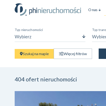
O nas
Typ nieruchomości
Typ trans
Wybierz
Wybie
Cena
Szukaj na mapie
Więcej filtrów
—
zł
zł
Agent
Wybierz
404
ofert nieruchomości