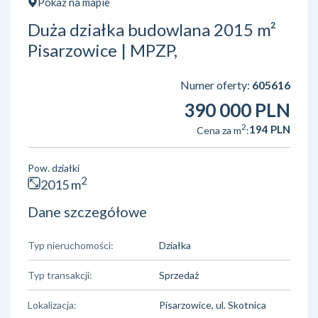
Pokaż na mapie
Duża działka budowlana 2015 m²
Pisarzowice | MPZP,
Numer oferty:
605616
390 000 PLN
2
194 PLN
Cena za m
:
Pow. działki
2
2015 m
Dane szczegółowe
Typ nieruchomości:
Działka
Typ transakcji:
Sprzedaż
Lokalizacja:
Pisarzowice, ul. Skotnica