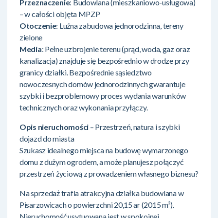
Przeznaczenie
: Budowlana (mieszkaniowo-usługowa)
– w całości objęta MPZP
Otoczenie
: Luźna zabudowa jednorodzinna, tereny
zielone
Media
: Pełne uzbrojenie terenu (prąd, woda, gaz oraz
kanalizacja) znajduje się bezpośrednio w drodze przy
granicy działki. Bezpośrednie sąsiedztwo
nowoczesnych domów jednorodzinnych gwarantuje
szybki i bezproblemowy proces wydania warunków
technicznych oraz wykonania przyłączy.
Opis nieruchomości
– Przestrzeń, natura i szybki
dojazd do miasta
Szukasz idealnego miejsca na budowę wymarzonego
domu z dużym ogrodem, a może planujesz połączyć
przestrzeń życiową z prowadzeniem własnego biznesu?
Na sprzedaż trafia atrakcyjna działka budowlana w
Pisarzowicach o powierzchni 20,15 ar (2015 m²).
Nieruchomość usytuowana jest w spokojnej,