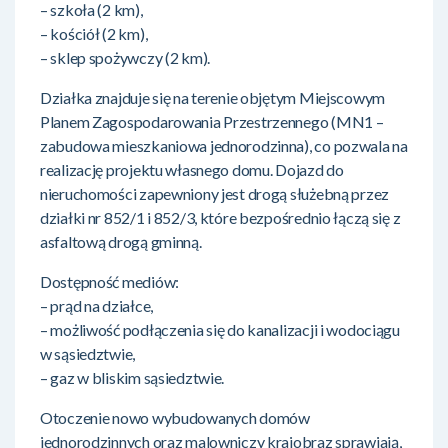
– szkoła (2 km),
– kościół (2 km),
– sklep spożywczy (2 km).
Działka znajduje się na terenie objętym Miejscowym
Planem Zagospodarowania Przestrzennego (MN1 –
zabudowa mieszkaniowa jednorodzinna), co pozwala na
realizację projektu własnego domu. Dojazd do
nieruchomości zapewniony jest drogą służebną przez
działki nr 852/1 i 852/3, które bezpośrednio łączą się z
asfaltową drogą gminną.
Dostępność mediów:
– prąd na działce,
– możliwość podłączenia się do kanalizacji i wodociągu
w sąsiedztwie,
– gaz w bliskim sąsiedztwie.
Otoczenie nowo wybudowanych domów
jednorodzinnych oraz malowniczy krajobraz sprawiają,