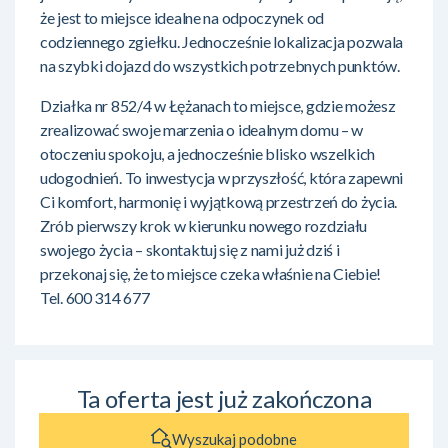
że jest to miejsce idealne na odpoczynek od
codziennego zgiełku. Jednocześnie lokalizacja pozwala
na szybki dojazd do wszystkich potrzebnych punktów.
Działka nr 852/4 w Łężanach to miejsce, gdzie możesz
zrealizować swoje marzenia o idealnym domu – w
otoczeniu spokoju, a jednocześnie blisko wszelkich
udogodnień. To inwestycja w przyszłość, która zapewni
Ci komfort, harmonię i wyjątkową przestrzeń do życia.
Zrób pierwszy krok w kierunku nowego rozdziału
swojego życia – skontaktuj się z nami już dziś i
przekonaj się, że to miejsce czeka właśnie na Ciebie!
Tel. 600 314 677
Ta oferta jest już zakończona
Wyszukaj podobne