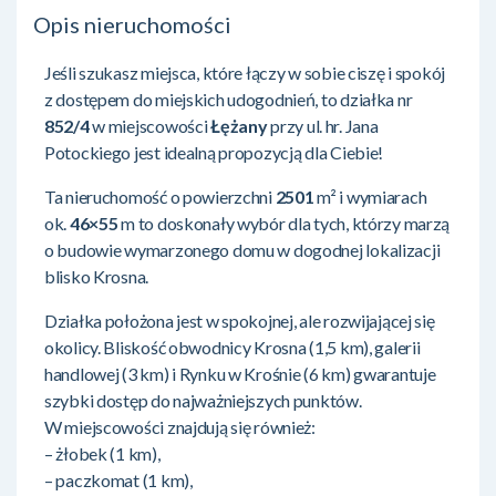
Opis nieruchomości
Jeśli szukasz miejsca, które łączy w sobie ciszę i spokój
z dostępem do miejskich udogodnień, to działka nr
852/4
w miejscowości
Łężany
przy ul. hr. Jana
Potockiego jest idealną propozycją dla Ciebie!
Ta nieruchomość o powierzchni
2501
m² i wymiarach
ok.
46×55
m to doskonały wybór dla tych, którzy marzą
o budowie wymarzonego domu w dogodnej lokalizacji
blisko Krosna.
Działka położona jest w spokojnej, ale rozwijającej się
okolicy. Bliskość obwodnicy Krosna (1,5 km), galerii
handlowej (3 km) i Rynku w Krośnie (6 km) gwarantuje
szybki dostęp do najważniejszych punktów.
W miejscowości znajdują się również:
– żłobek (1 km),
– paczkomat (1 km),