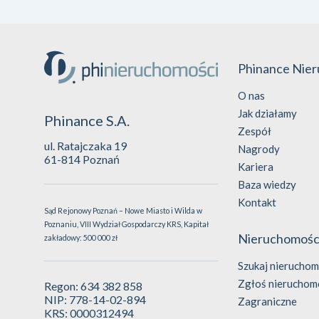
Phinance Nie
O nas
Jak działamy
Phinance S.A.
Zespół
ul. Ratajczaka 19
Nagrody
61-814 Poznań
Kariera
Baza wiedzy
Kontakt
Sąd Rejonowy Poznań – Nowe Miasto i Wilda w
Poznaniu, VIII Wydział Gospodarczy KRS, Kapitał
Nieruchomośc
zakładowy: 500 000 zł
Szukaj nieruchom
Zgłoś nieruchom
Regon: 634 382 858
NIP: 778-14-02-894
Zagraniczne
KRS: 0000312494