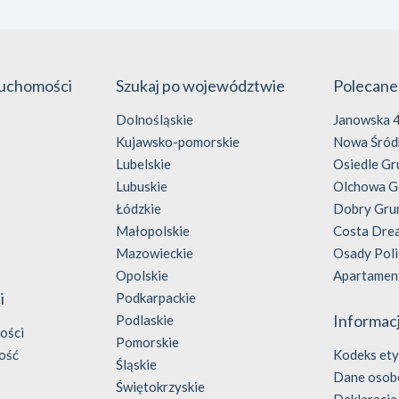
ruchomości
Szukaj po województwie
Polecane
Dolnośląskie
Janowska 
Kujawsko-pomorskie
Nowa Śród
Lubelskie
Osiedle Gr
Lubuskie
Olchowa G
Łódzkie
Dobry Gru
Małopolskie
Costa Dre
Mazowieckie
Osady Poli
Opolskie
Apartament
i
Podkarpackie
Informac
Podlaskie
ości
Pomorskie
ość
Kodeks et
Śląskie
Dane oso
Świętokrzyskie
Deklaracja