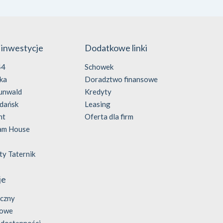
 inwestycje
Dodatkowe linki
44
Schowek
ka
Doradztwo finansowe
unwald
Kredyty
dańsk
Leasing
nt
Oferta dla firm
am House
y Taternik
je
yczny
bowe
 dostępności