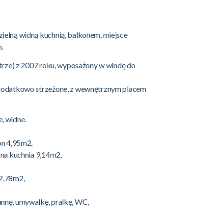
ielną widną kuchnią, balkonem, miejsce
m.
ętrze) z 2007 roku, wyposażony w windę do
 dodatkowo strzeżone, z wewnętrznym placem
, widne.
on 4,95m2,
ona kuchnia 9,14m2,
2,78m2,
nnę, umywalkę, pralkę, WC,