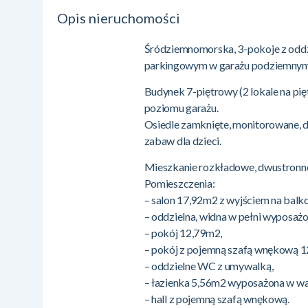
Opis nieruchomości
Śródziemnomorska, 3-pokoje z oddz
parkingowym w garażu podziemny
Budynek 7-piętrowy (2 lokale na pi
poziomu garażu.
Osiedle zamknięte, monitorowane,
zabaw dla dzieci.
Mieszkanie rozkładowe, dwustronne
Pomieszczenia:
– salon 17,92m2 z wyjściem na balk
– oddzielna, widna w pełni wyposaż
– pokój 12,79m2,
– pokój z pojemną szafą wnękową 1
– oddzielne WC z umywalką,
– łazienka 5,56m2 wyposażona w wa
– hall z pojemną szafą wnękową.