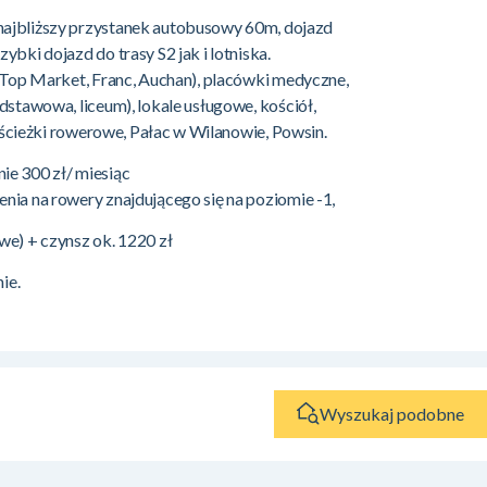
ajbliższy przystanek autobusowy 60m, dojazd
bki dojazd do trasy S2 jak i lotniska.
, Top Market, Franc, Auchan), placówki medyczne,
dstawowa, liceum), lokale usługowe, kościół,
, ścieżki rowerowe, Pałac w Wilanowie, Powsin.
e 300 zł/ miesiąc
nia na rowery znajdującego się na poziomie -1,
we) + czynsz ok. 1220 zł
ie.
Wyszukaj podobne