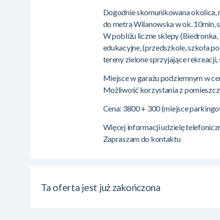
Dogodnie skomunikowana okolica, n
do metra Wilanowska w ok. 10min, szy
W pobliżu liczne sklepy (Biedronka
edukacyjne, (przedszkole, szkoła po
tereny zielone sprzyjające rekreacji
Miejsce w garażu podziemnym w ceni
Możliwość korzystania z pomieszcze
Cena: 3800 + 300 (miejsce parkingo
Więcej informacji udzielę telefoniczn
Zapraszam do kontaktu
Ta oferta jest już zakończona