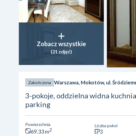
Zobacz wszystkie
(21 zdjęć)
Warszawa, Mokotów, ul. Śródzie
Zakończona
3-pokoje, oddzielna widna kuchnia
parking
Powierzchnia
Liczba pokoi
2
69.33 m
3