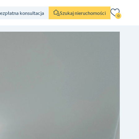
ezpłatna konsultacja
Szukaj nieruchomości
0