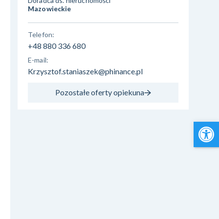
Doradca ds. nieruchomości
Mazowieckie
Telefon:
+48 880 336 680
E-mail:
Krzysztof.staniaszek@phinance.pl
Pozostałe oferty opiekuna
Open 