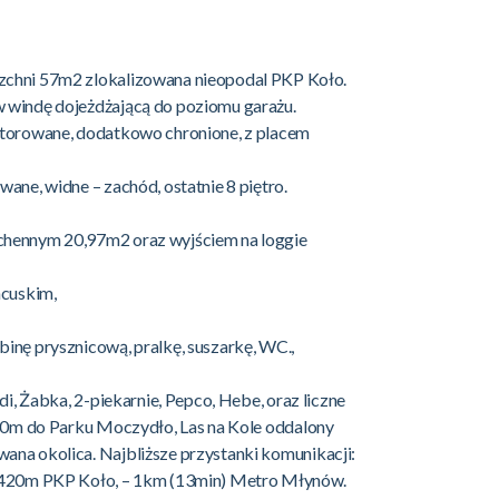
zchni 57m2 zlokalizowana nieopodal PKP Koło.
 windę dojeżdżającą do poziomu garażu.
itorowane, dodatkowo chronione, z placem
ane, widne – zachód, ostatnie 8 piętro.
chennym 20,97m2 oraz wyjściem na loggie
ncuskim,
inę prysznicową, pralkę, suszarkę, WC.,
di, Żabka, 2-piekarnie, Pepco, Hebe, oraz liczne
500m do Parku Moczydło, Las na Kole oddalony
na okolica. Najbliższe przystanki komunikacji:
– 420m PKP Koło, – 1km (13min) Metro Młynów.