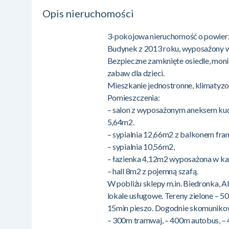
Opis nieruchomości
3-pokojowa nieruchomość o powier
Budynek z 2013 roku, wyposażony w
Bezpieczne zamknięte osiedle, mon
zabaw dla dzieci.
Mieszkanie jednostronne, klimatyzow
Pomieszczenia:
– salon z wyposażonym aneksem ku
5,64m2.
– sypialnia 12,66m2 z balkonem fra
– sypialnia 10,56m2,
– łazienka 4,12m2 wyposażona w kab
– hall 8m2 z pojemną szafą.
W pobliżu sklepy m.in. Biedronka, Al
lokale usługowe. Tereny zielone – 
15min pieszo. Dogodnie skomunikowa
– 300m tramwaj, – 400m autobus, 