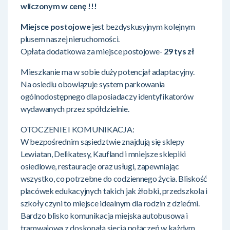
wliczonym w cenę !!!
Miejsce postojowe
jest bezdyskusyjnym kolejnym
plusem naszej nieruchomości.
Opłata dodatkowa za miejsce postojowe-
29 tys zł
Mieszkanie ma w sobie duży potencjał adaptacyjny.
Na osiedlu obowiązuje system parkowania
ogólnodostępnego dla posiadaczy identyfikatorów
wydawanych przez spółdzielnie.
OTOCZENIE I KOMUNIKACJA:
W bezpośrednim sąsiedztwie znajdują się sklepy
Lewiatan, Delikatesy, Kaufland i mniejsze sklepiki
osiedlowe, restauracje oraz usługi, zapewniając
wszystko, co potrzebne do codziennego życia. Bliskość
placówek edukacyjnych takich jak żłobki, przedszkola i
szkoły czyni to miejsce idealnym dla rodzin z dziećmi.
Bardzo blisko komunikacja miejska autobusowa i
tramwajowa z doskonałą siecią połączeń w każdym