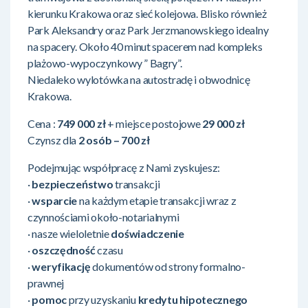
kierunku Krakowa oraz sieć kolejowa. Blisko również
Park Aleksandry oraz Park Jerzmanowskiego idealny
na spacery. Około 40 minut spacerem nad kompleks
plażowo-wypoczynkowy ” Bagry”.
Niedaleko wylotówka na autostradę i obwodnicę
Krakowa.
Cena :
749 000 zł
+ miejsce postojowe
29 000 zł
Czynsz dla
2 osób – 700 zł
Podejmując współpracę z Nami zyskujesz:
·
bezpieczeństwo
transakcji
·
wsparcie
na każdym etapie transakcji wraz z
czynnościami około-notarialnymi
· nasze wieloletnie
doświadczenie
·
oszczędność
czasu
·
weryfikację
dokumentów od strony formalno-
prawnej
·
pomoc
przy uzyskaniu
kredytu hipotecznego