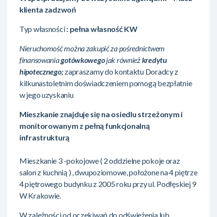
klienta zadzwoń
Typ własności
: pełna własność KW
Nieruchomość można zakupić za pośrednictwem
finansowania
gotówkowego
jak również
kredytu
hipotecznego;
zapraszamy do kontaktu Doradcy z
kilkunastoletnim doświadczeniem pomogą bezpłatnie
w jego uzyskaniu
Mieszkanie znajduje się na osiedlu strzeżonym i
monitorowanym z pełną funkcjonalną
infrastrukturą
Mieszkanie 3 -pokojowe ( 2 oddzielne pokoje oraz
salon z kuchnią ) , dwupoziomowe, położone na 4 piętrze
4 piętrowego budynku z 2005 roku przy ul. Podłęskiej 9
W Krakowie.
W zależności od oczekiwań do odświeżenia lub