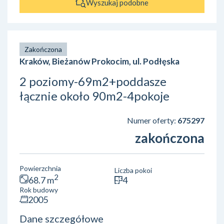
Wyszukaj podobne
Zakończona
Kraków, Bieżanów Prokocim, ul. Podłęska
2 poziomy-69m2+poddasze
łącznie około 90m2-4pokoje
Numer oferty:
675297
zakończona
Powierzchnia
Liczba pokoi
2
68.7 m
4
Rok budowy
2005
Dane szczegółowe