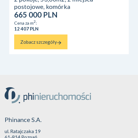
postojowe, komórka
665 000 PLN
2
Cena za m
:
12 407 PLN
Zobacz szczegóły
Phinance S.A.
ul. Ratajczaka 19
61-814 Poznań