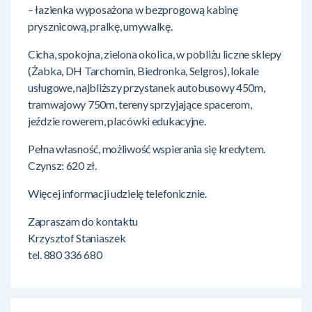
– łazienka wyposażona w bezprogową kabinę
prysznicową, pralkę, umywalkę.
Cicha, spokojna, zielona okolica, w pobliżu liczne sklepy
(Żabka, DH Tarchomin, Biedronka, Selgros), lokale
usługowe, najbliższy przystanek autobusowy 450m,
tramwajowy 750m, tereny sprzyjające spacerom,
jeździe rowerem, placówki edukacyjne.
Pełna własność, możliwość wspierania się kredytem.
Czynsz: 620 zł.
Więcej informacji udzielę telefonicznie.
Zapraszam do kontaktu
Krzysztof Staniaszek
tel. 880 336 680