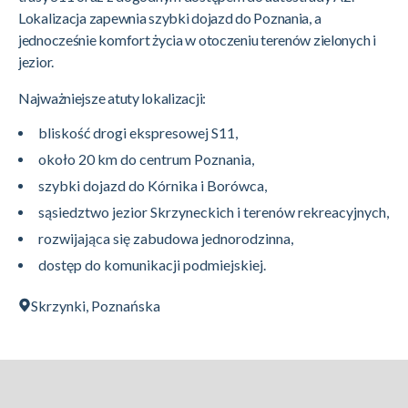
obowiązkową powierzchnię biologicznie czynną,
Lokalizacja zapewnia szybki dojazd do Poznania, a
możliwość budowy budynków pomocniczych i
jednocześnie komfort życia w otoczeniu terenów zielonych i
wiat.
jezior.
Najważniejsze atuty lokalizacji:
bliskość drogi ekspresowej S11,
około 20 km do centrum Poznania,
szybki dojazd do Kórnika i Borówca,
sąsiedztwo jezior Skrzyneckich i terenów rekreacyjnych,
rozwijająca się zabudowa jednorodzinna,
dostęp do komunikacji podmiejskiej.
Skrzynki, Poznańska