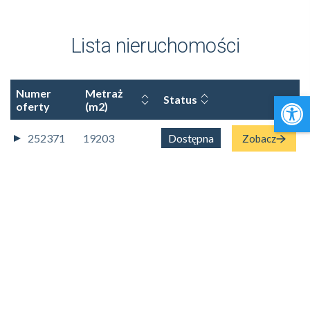
Lista nieruchomości
Numer
Metraż
Open 
Status
oferty
(m2)
252371
19203
Dostępna
Zobacz
323546
3753
Dostępna
Zobacz
462063
37941
Dostępna
Zobacz
495460
19203
Dostępna
Zobacz
623878
1285
Dostępna
Zobacz