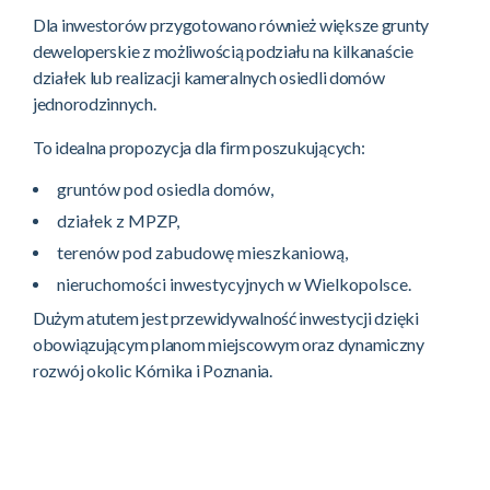
centra logistyczne,
Dla inwestorów przygotowano również większe grunty
deweloperskie z możliwością podziału na kilkanaście
składy i zaplecza firmowe.
działek lub realizacji kameralnych osiedli domów
Działki inwestycyjne w Wielkopolsce wyróżniają się:
jednorodzinnych.
doskonałą ekspozycją przy ruchliwej trasie,
To idealna propozycja dla firm poszukujących:
dostępem do mediów (prąd, gaz, woda,
kanalizacja),
gruntów pod osiedla domów,
możliwością zabudowy do 40% powierzchni,
działek z MPZP,
dogodnym dojazdem dla transportu i
terenów pod zabudowę mieszkaniową,
pracowników,
nieruchomości inwestycyjnych w Wielkopolsce.
atrakcyjnym położeniem w pobliżu Poznania.
Dużym atutem jest przewidywalność inwestycji dzięki
To jedna z nielicznych niezabudowanych nieruchomości
obowiązującym planom miejscowym oraz dynamiczny
komercyjnych przy S11 w rejonie Kórnika.
rozwój okolic Kórnika i Poznania.
Działki budowlane – Skrzynki, gm. Kórnik
Osobom prywatnym oraz deweloperom oferujemy
działki budowlane objęte miejscowym planem