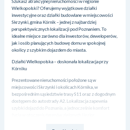
Szukasz atrakcyjnej nieruchomości w regionie
Wielkopolski? Oferujemy wyjątkowe działki
inwestycyjne oraz działki budowlane w miejscowości
Skrzynki, gmina Kórnik – jednej z najbardziej
perspektywicznych lokalizacji pod Poznaniem. To
idealne miejsce zarówno dla inwestorów, deweloperów,
jak i osób planujących budowę domu w spokojnej
okolicy z szybkim dojazdem do miasta.
Działki Wielkopolska – doskonała lokalizacja przy
Kórniku
Prezentowane nieruchomości położone są w
miejscowości Skrzynki i okolicach Kórnika, w
bezpośrednim sąsiedztwie trasy S11 oraz z dogodnym
dostępem do autostrady A2. Lokalizacja zapewnia
szybki dojazd do Poznania, a jednocześnie komfort
życia w otoczeniu terenów zielonych i jezior.
Najważniejsze atuty lokalizacji: