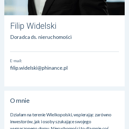
Filip Widelski
Doradca ds. nieruchomości
E-mail:
filip.widelski@phinance.pl
O mnie
Działam na terenie Wielkopolski, wspierając zarówno
inwestorów, jak i osoby szukające swojego
wymarzonego domu. Nieruchomości to dla mnie coś