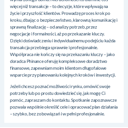
więcej niż transakcje – to decyzje, które wpływają na
życie i przyszłość klientów. Prowadzę proces krok po
kroku, dbając o bezpieczeństwo, klarowną komunikację i
sprawną finalizację – od analizy potrzeb, przez
negocjacje i formalności, aż po przekazanie kluczy.
Dzięki doświadczeniu i indywidualnemu podejściu każda
transakcja przebiega sprawnie i profesjonalnie.
Współpraca nie kończy się na przekazaniu kluczy – jako
doradca Phinance oferuję kompleksowe doradztwo
finansowe, zapewniam moim klientom długofalowe
wsparcie przy planowaniu kolejnych kroków i inwestycji.
Jeżeli chcesz poznać możliwości rynku, omówić swoje
potrzeby lub po prostu dowiedzieć się, jak mogę Ci
pomóc, zapraszam do kontaktu. Spotkanie zapoznawcze
pozwala wspólnie określić cele i opracować plan działania
– szybko, bez zobowiązań i w pełni profesjonalnie.