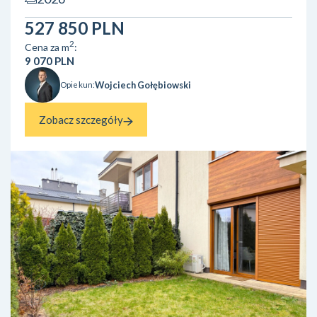
Ciebie – dorzucamy rok ubezpieczenia nieruchomości za
DARMO. Dlaczego pokochasz to miejsce? Serce...
527 850 PLN
2
Cena za m
:
9 070 PLN
Wojciech Gołębiowski
Opiekun:
Zobacz szczegóły