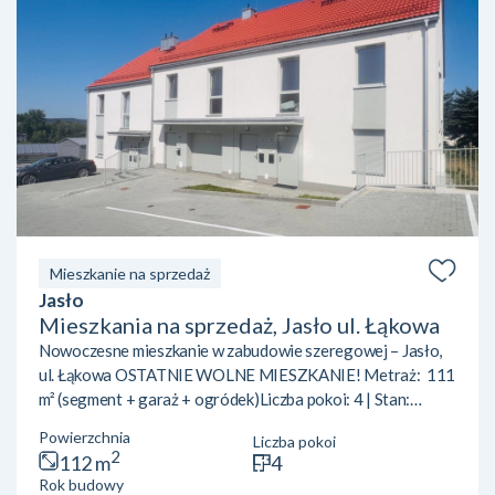
Mieszkanie na sprzedaż
Jasło
Mieszkania na sprzedaż, Jasło ul. Łąkowa
Nowoczesne mieszkanie w zabudowie szeregowej – Jasło,
ul. Łąkowa OSTATNIE WOLNE MIESZKANIE! Metraż: 111
m² (segment + garaż + ogródek)Liczba pokoi: 4 | Stan:
deweloperski Jeśli poszukujesz mieszkania w spokojnej,
Powierzchnia
Liczba pokoi
dobrze skomunikowanej okolicy – ta oferta jest dla
2
112 m
4
Ciebie.Nowoczesne mieszkanie w zabudowie szeregowej
Rok budowy