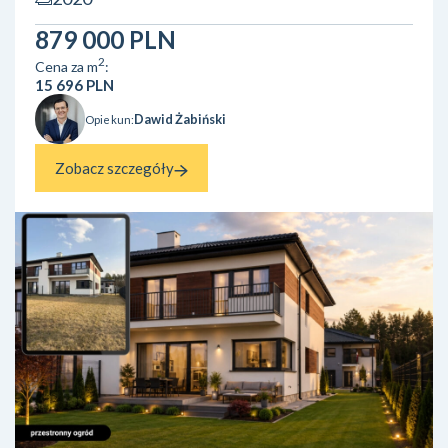
są dwa niezależne pokoje, osobna kuchnia, łazienka,
przedpokój oraz balkon. Mieszkanie zostało wykończone w
879 000 PLN
dobrym standardzie, jest zadbane ...
2
Cena za m
:
15 696 PLN
Dawid Żabiński
Opiekun:
Zobacz szczegóły