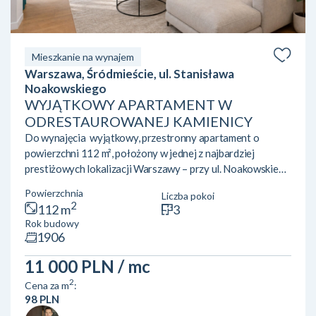
Mieszkanie na wynajem
Warszawa, Śródmieście, ul. Stanisława
Noakowskiego
WYJĄTKOWY APARTAMENT W
ODRESTAUROWANEJ KAMIENICY
Do wynajęcia wyjątkowy, przestronny apartament o
powierzchni 112 m², położony w jednej z najbardziej
prestiżowych lokalizacji Warszawy – przy ul. Noakowskiego
16, w pięknie zrewitalizowanej, reprezentacyjnej kamienicy.
Powierzchnia
Liczba pokoi
Apartament zachwyca przedwojennym charakterem,
2
112 m
3
elegancją oraz ponadstandardową wysokością
Rok budowy
pomieszczeń, która wynosi ponad 3 metry, zapewniając
1906
wnętrzom wyjątkowe poczucie przestrzeni i prestiżu.
Nieruchomość składa się z: reprezentacyjnego
11 000 PLN
/ mc
holu,przestronnego salonu połączon...
2
Cena za m
:
98 PLN