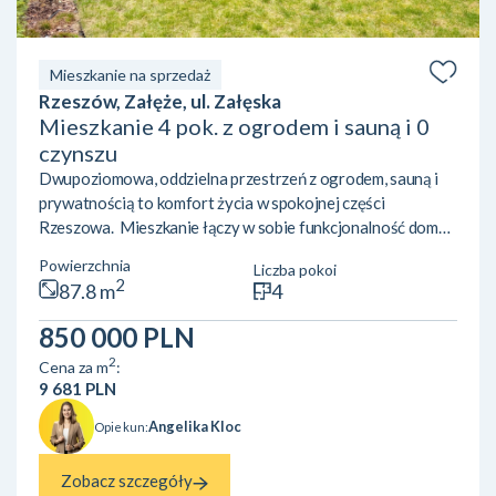
Mieszkanie na sprzedaż
Rzeszów, Załęże, ul. Załęska
Mieszkanie 4 pok. z ogrodem i sauną i 0
czynszu
Dwupoziomowa, oddzielna przestrzeń z ogrodem, sauną i
prywatnością to komfort życia w spokojnej części
Rzeszowa. Mieszkanie łączy w sobie funkcjonalność domu,
wygodę zabudowy szeregowej i swobodę codziennego
Powierzchnia
Liczba pokoi
życia w zielonym otoczeniu. Idealne dla osób, które chcą
2
87.8 m
4
mieszkać komfortowo, mieć własną przestrzeń i
jednocześnie szybko dojeżdżać do centrum miasta.
850 000 PLN
Krótko:Rzeszów, ul. Załęska | 87,8 m² powierzchni
2
Cena za m
:
użytkowej | 3 pokoje | 2 łazienki | hall | dwupoziomowy
9 681 PLN
układ (parter + -1) | dwa niezale...
Angelika Kloc
Opiekun:
Zobacz szczegóły