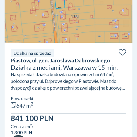
Działka na sprzedaż
Piastów, ul. gen. Jarosława Dąbrowskiego
Działka z mediami, Warszawa w 15 min.
Na sprzedaż działka budowlana o powierzchni 647 m²,
położona przy ul. Dąbrowskiego w Piastowie. Masz do
dyspozycji działkę o powierzchni pozwalającej na budowę
domu jednorodzinnego z ogrodem. Obowiązujący
Pow. działki
Miejscowy Plan Zagospodarowania Przestrzennego daje
2
647 m
jasne zasady zabudowy, dzięki czemu od początku wiesz,
jakie są możliwości inwestycji. Najważniejsze informacje
841 100 PLN
zabudowa mieszkaniowa jednorodzinna media w drodze:
2
Cena za m
:
prąd- licznik podłączony na działce, woda i kanalizacja w
1 300 PLN
drodze, na działce s...