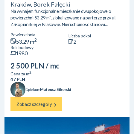
Kraków, Borek Fałęcki
Na wynajem funkcjonalne mieszkanie dwupokojowe o
powierzchni 53,29 m², zlokalizowane na parterze przy ul.
Zakopiańskiej w Krakowie. Nieruchomość stanowi
doskonałą propozycję do zamieszkania. Mieszkanie jest
Powierzchnia
Liczba pokoi
ciche i zapewnia komfort codziennego życia, a jego
2
53.29 m
2
dodatkowym atutem jest przyjemny widok na park w Borku.
Rok budowy
Lokal składa się z dwóch ustawnych pokoi, co daje szerokie
1980
możliwości aranżacyjne. Dzięki położeniu na parterze jest
wygodny i łatwo dostępny.Dostępny garaż w budynku. W
2 500 PLN
/ mc
najbliższej oko...
2
Cena za m
:
47 PLN
Mateusz Sikorski
Opiekun:
Zobacz szczegóły