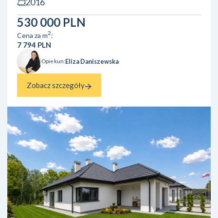
2016
osób szukających komfortu, prywatności oraz szybkiego
dojazdu do centrum Konina. Najważniejsze informacje
530 000 PLN
powierz...
2
Cena za m
:
7 794 PLN
Eliza Daniszewska
Opiekun:
Zobacz szczegóły