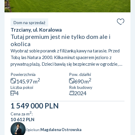
Dom na sprzedaż
Trzciany, ul. Koralowa
Tutaj premium jest nie tylko dom ale i
okolica
Wyobraź sobie poranek z filiżanką kawy na tarasie. Przed
Tobą las Natura 2000. Kilka minut spacerem jezioro z
prywatną plażą. Dzieci bawią się bezpiecznie w ogrodzie, a
wieczorem zamiast miejskiego zgiełku słyszysz tylko śpiew
Powierzchnia
Pow. działki
ptaków. To dom, do którego wprowadzasz się z walizką.
2
2
145.97 m
690 m
Najważniejsze informacje• Trzciany | gm. Jabłonna• około
Liczba pokoi
Rok budowy
30 km od centrum Warszawy• dom parterowy•
4
2024
powierzchnia 145,97 m²• działka 690 m²• oddany do
użytkowania w 2024 roku Sercem domu jest przestronny
1 549 000 PLN
salon z kominkiem...
2
Cena za m
:
10 612 PLN
Magdalena Ostrowska
Opiekun: