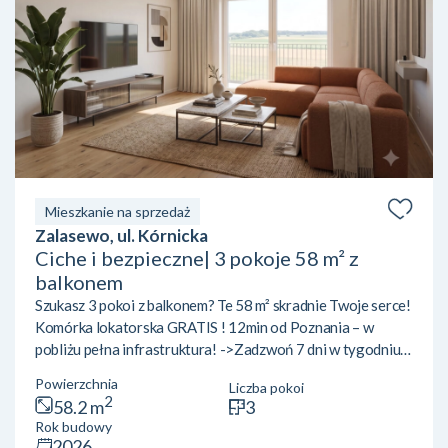
Mieszkanie na sprzedaż
Zalasewo, ul. Kórnicka
Ciche i bezpieczne| 3 pokoje 58 m² z
balkonem
Szukasz 3 pokoi z balkonem? Te 58 m² skradnie Twoje serce!
Komórka lokatorska GRATIS ! 12min od Poznania – w
pobliżu pełna infrastruktura! ->Zadzwoń 7 dni w tygodniu
od 8:00 do 21:00 zarówno w niedziele i święta Zakup od
Powierzchnia
Liczba pokoi
dewelopera:Nie płacisz prowizji!Nie płacisz podatku PCC!
2
58.2 m
3
(Oszczędzasz 11 000 PLN) Bezpłatnie pomogę w uzyskaniu
Rok budowy
najlepszego kredytu na to mieszkanie, a dodatkowo dla
2026