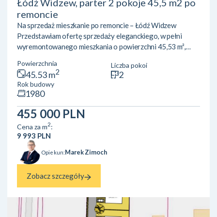
Łódź Widzew, parter 2 pokoje 45,5 m2 po
remoncie
Na sprzedaż mieszkanie po remoncie – Łódź Widzew
Przedstawiam ofertę sprzedaży eleganckiego, w pełni
wyremontowanego mieszkania o powierzchni 45,53 m²,
zlokalizowanego przy ul. Św. Kazimierza w Łodzi. Lokal
Powierzchnia
Liczba pokoi
znajduje się na parterze 4-piętrowego bloku i jest gotowy
2
45.53 m
2
do wprowadzenia bez dodatkowych nakładów finansowych.
Rok budowy
Mieszkanie zachwyca nowoczesnym układem – składa się z
1980
przestronnego salonu z aneksem kuchennym, idealnego do
wspólnego spędzania czasu, oraz osobnej sypialni, która
455 000 PLN
zap...
2
Cena za m
:
9 993 PLN
Marek Zimoch
Opiekun:
Zobacz szczegóły