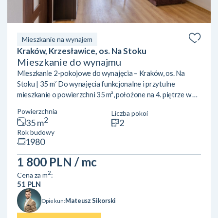
Mieszkanie na wynajem
Kraków, Krzesławice, os. Na Stoku
Mieszkanie do wynajmu
Mieszkanie 2-pokojowe do wynajęcia – Kraków, os. Na
Stoku | 35 m² Do wynajęcia funkcjonalne i przytulne
mieszkanie o powierzchni 35 m², położone na 4. piętrze w 4-
piętrowym bloku na osiedlu Na Stoku w Krakowie. Budynek
Powierzchnia
Liczba pokoi
nie posiada windy. Lokal składa się z:dwóch niezależnych
2
35 m
2
pokoi,kuchni,łazienki,przedpokoju. Mieszkanie doskonale
Rok budowy
sprawdzi się dla singla, pary lub dwóch osób pracujących
1980
czy studiujących. Lokalizacja:Osiedle Na Stoku to spokojna,
zielona część Krakowa z dobrze rozwiniętą inf...
1 800 PLN
/ mc
2
Cena za m
:
51 PLN
Mateusz Sikorski
Opiekun: