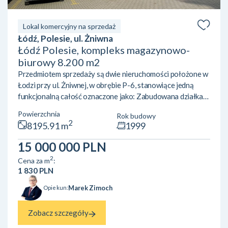
Lokal komercyjny na sprzedaż
Łódź, Polesie, ul. Żniwna
Łódź Polesie, kompleks magazynowo-
biurowy 8.200 m2
Przedmiotem sprzedaży są dwie nieruchomości położone w
Łodzi przy ul. Żniwnej, w obrębie P-6, stanowiące jedną
funkcjonalną całość oznaczone jako: Zabudowana działka
gruntu nr 57/32 o powierzchni 19204 m2 położona w Łodzi
Powierzchnia
Rok budowy
przy ul. Żniwnej. Działka zabudowana budynkami biurowo
2
8195.91 m
1999
magazynowymi stanowiącymi odrębne od gruntu prawo
własności. Zabudowana działka gruntu nr 57/29 o
15 000 000 PLN
powierzchni 1167 m2 położona w Łodzi przy ul. Żniwnej.
2
Cena za m
:
Działka zabudowana budynkiem biurowym stanowiącym
1 830 PLN
odrębne od gruntu...
Marek Zimoch
Opiekun:
Zobacz szczegóły