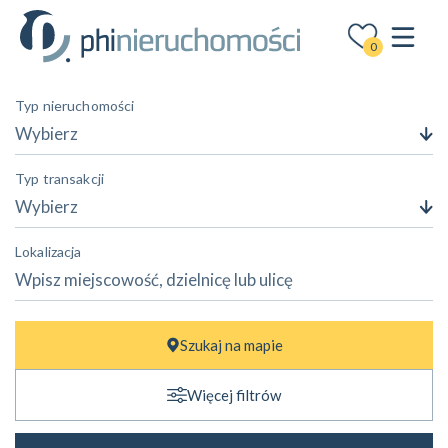
0
Typ nieruchomości
Wybierz
Typ transakcji
Wybierz
Lokalizacja
Cena
Szukaj na mapie
—
zł
zł
Więcej filtrów
Powierzchnia
—
m²
m²