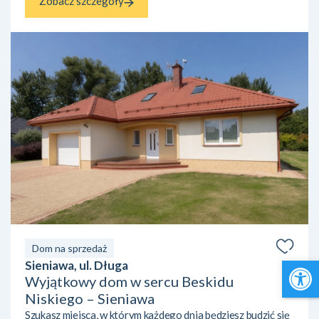
Zobacz szczegóły
Dom na sprzedaż
Open 
Sieniawa, ul. Długa
Wyjątkowy dom w sercu Beskidu
Niskiego – Sieniawa
Szukasz miejsca, w którym każdego dnia będziesz budzić się