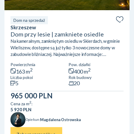
Dom na sprzedaż
Skrzeszew
Dom przy lesie | zamkniete osiedle
Na kameralnym, zamkniętym osiedlu w Skierdach, w gminie
Wieliszew, dostępne są już tylko 3 nowoczesne domy w
zabudowie bliźniaczej. Najważniejsze informacje:
powierzchnia użytkowa: 164 m² cena: 965 000 zł działki od
Powierzchnia
Pow. działki
450 do 600 m² zabudowa bliźniacza garaż w bryle budynku
2
2
163 m
400 m
miejsce postojowe na podjeździe stan deweloperski pompa
Liczba pokoi
Rok budowy
ciepła osiedle zamknięte Funkcjonalny układ
5
20
pomieszczeńParter: przestronny salon z otwartą kuchnią i
wyjściem na ogród łazienka garaż w bryle budynku
965 000 PLN
pomieszczenia komun...
2
Cena za m
:
5 920 PLN
Magdalena Ostrowska
Opiekun: