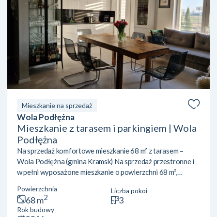
Mieszkanie na sprzedaż
Wola Podłężna
Mieszkanie z tarasem i parkingiem | Wola
Podłężna
Na sprzedaż komfortowe mieszkanie 68 m² z tarasem –
Wola Podłężna (gmina Kramsk) Na sprzedaż przestronne i
w pełni wyposażone mieszkanie o powierzchni 68 m²,
położone na parterze w nowoczesnym budynku z 2016
Powierzchnia
Liczba pokoi
roku. Nieruchomość znajduje się w spokojnej i zielonej
2
68 m
3
okolicy – Wola Podłężna (gmina Kramsk), na kameralnym
Rok budowy
osiedlu domów jednorodzinnych. To idealna propozycja dla