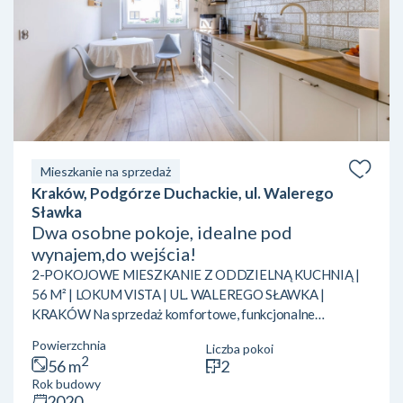
Mieszkanie na sprzedaż
Kraków, Podgórze Duchackie, ul. Walerego
Sławka
Dwa osobne pokoje, idealne pod
wynajem,do wejścia!
2-POKOJOWE MIESZKANIE Z ODDZIELNĄ KUCHNIĄ |
56 M² | LOKUM VISTA | UL. WALEREGO SŁAWKA |
KRAKÓW Na sprzedaż komfortowe, funkcjonalne
mieszkanie o powierzchni 56 m², położone na parterze w
Powierzchnia
Liczba pokoi
cenionej inwestycji Lokum Vista przy ul. Walerego Sławka w
2
56 m
2
Krakowie. Nieruchomość wyróżnia się bardzo praktycznym
Rok budowy
układem pomieszczeń. Do dyspozycji przyszłych właścicieli
2020