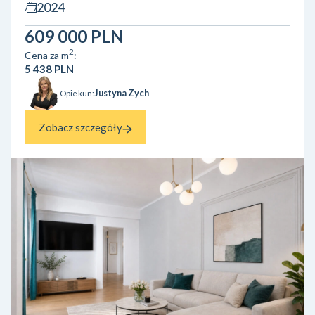
przy ul. Łąkowej w Jaśle to idealne miejsce dla rodzin, par i
2024
wszystkich, którzy chcą połączyć komfort mieszkania w
mieście z bliskością natury. ✅ – 111 m² – ...
609 000 PLN
2
Cena za m
:
5 438 PLN
Justyna Zych
Opiekun:
Zobacz szczegóły