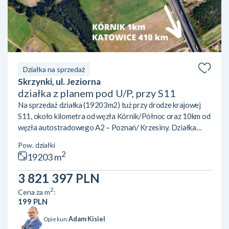
Działka na sprzedaż
Skrzynki, ul. Jeziorna
działka z planem pod U/P, przy S11
Na sprzedaż działka (19203m2) tuż przy drodze krajowej
S11, około kilometra od węzła Kórnik/Północ oraz 10km od
węzła autostradowego A2 – Poznań/ Krzesiny. Działka
widoczna jest z S11 – niezwykle czytelna lokalizacja. Teren
Pow. działki
objęty jest miejscowym planem zagospodarowania
2
19203 m
przestrzennego (symbol U/P) i przeznaczony jest pod
zabudowę uslugową z obiektami produkcyjnymi, składami i
3 821 397 PLN
magazynami.Najważniejsze parametry dopuszczalnej
2
Cena za m
:
zabudowy:– maksymalna powierzchnia zabudowy to 40%,
199 PLN
cz...
Adam Kisiel
Opiekun: