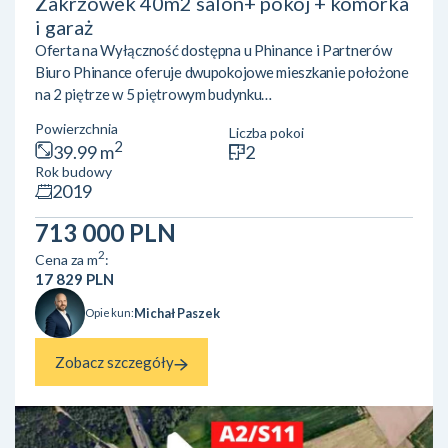
Zakrzówek 40m2 salon+ pokój + komórka
i garaż
Oferta na Wyłączność dostępna u Phinance i Partnerów
Biuro Phinance oferuje dwupokojowe mieszkanie położone
na 2 piętrze w 5 piętrowym budynku
mieszkalnym. Mieszkanie wyposażone w klimatyzację.
Powierzchnia
Liczba pokoi
Położone przy ulicy Pychowickiej 17Nieruchomość zgodnie
2
39.99 m
2
z KW o powierzchni 39,99 m2 składa się z:· salon z kuchnią·
Rok budowy
sypialnia· łazienka : w pełni wyposażona· przedpokój· duży
2019
balkon Przyległości: · miejsce postojowe w garażu
podziemnym· komórka lokatorska Mieszkanie znajduje się w
713 000 PLN
dzielnicy Dębniki nieopo...
2
Cena za m
:
17 829 PLN
Michał Paszek
Opiekun:
Zobacz szczegóły