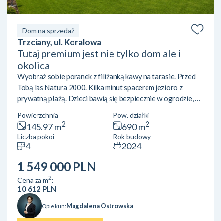
Dom na sprzedaż
Trzciany, ul. Koralowa
Tutaj premium jest nie tylko dom ale i
okolica
Wyobraź sobie poranek z filiżanką kawy na tarasie. Przed
Tobą las Natura 2000. Kilka minut spacerem jezioro z
prywatną plażą. Dzieci bawią się bezpiecznie w ogrodzie, a
wieczorem zamiast miejskiego zgiełku słyszysz tylko śpiew
Powierzchnia
Pow. działki
ptaków. To dom, do którego wprowadzasz się z walizką.
2
2
145.97 m
690 m
Najważniejsze informacje• Trzciany | gm. Jabłonna• około
Liczba pokoi
Rok budowy
30 km od centrum Warszawy• dom parterowy•
4
2024
powierzchnia 145,97 m²• działka 690 m²• oddany do
użytkowania w 2024 roku Sercem domu jest przestronny
1 549 000 PLN
salon z kominkiem...
2
Cena za m
:
10 612 PLN
Magdalena Ostrowska
Opiekun: