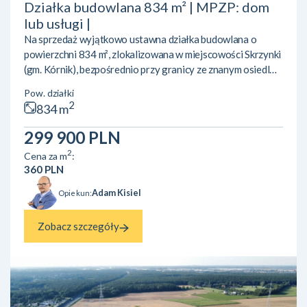
Działka budowlana 834 m² | MPZP: dom
lub usługi |
Na sprzedaż wyjątkowo ustawna działka budowlana o
powierzchni 834 m², zlokalizowana w miejscowości Skrzynki
(gm. Kórnik), bezpośrednio przy granicy ze znanym osiedlem
Owocowe Wzgórze w Dziećmierowie. To idealne miejsce
Pow. działki
zarówno pod budowę wymarzonego domu, jak i pod
2
834 m
inwestycję lub prowadzenie działalności gospodarczej.
LOKALIZACJA I OTOCZENIE:• Świetny dojazd do
299 900 PLN
Poznania oraz Kórnika dzięki bezpośredniemu sąsiedztwu
2
Cena za m
:
trasy S11.• Bliskość natury i rekreacji – w sąsiedztwie
360 PLN
tereny zielone ora...
Adam Kisiel
Opiekun:
Zobacz szczegóły