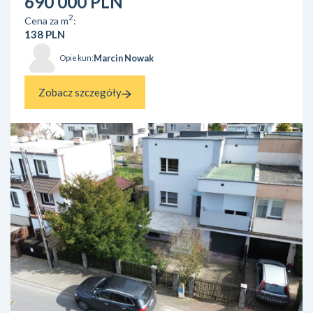
690 000 PLN
powierzchni 50 arów (5000 m²). Dodatkowym atute...
2
Cena za m
:
138 PLN
Marcin Nowak
Opiekun:
Zobacz szczegóły