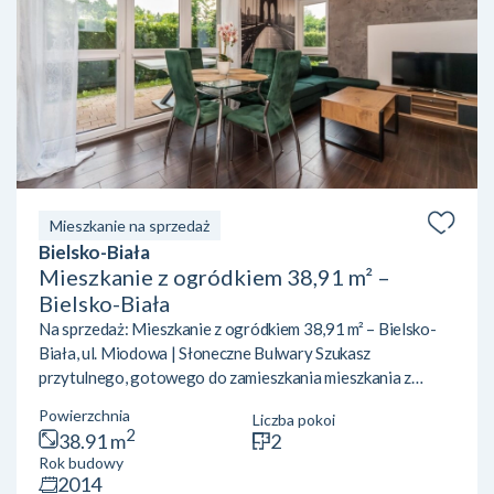
Mieszkanie na sprzedaż
Bielsko-Biała
Mieszkanie z ogródkiem 38,91 m² –
Bielsko-Biała
Na sprzedaż: Mieszkanie z ogródkiem 38,91 m² – Bielsko-
Biała, ul. Miodowa | Słoneczne Bulwary Szukasz
przytulnego, gotowego do zamieszkania mieszkania z
ogródkiem w Bielsku-Białej? Pragniesz ciszy, bliskości
Powierzchnia
Liczba pokoi
natury i szlaków górskich, ale z wygodnym dostępem do
2
38.91 m
2
infrastruktury miejskiej? Ta oferta na osiedlu Słoneczne
Rok budowy
Bulwary (ul. Miodowa 65) jest idealna dla Ciebie!
2014