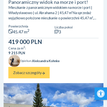
Panoramiczny widok na morze i port!
Mieszkanie z panoramicznym widokiem na morze i port |
Władysławowo | ul. Abrahama 2 | 45,47 m²Na sprzedaż
wyjątkowo położone mieszkanie o powierzchni 45,47 m²,
zlokalizowane przy ul. Abrahama 2 we Władysławowie –
Powierzchnia
Liczba pokoi
jednej z najbardziej pożądanych lokalizacji w mieście.
2
45.47 m
3
Nieruchomość znajduje się na 4. (ostatnim) piętrze
zadbanego budynku, z którego rozpościera się piękny widok
419 000 PLN
na otwarte Morze Bałtyckie oraz port. To oferta dla osób
2
Cena za m
:
szukających mieszkania z potencjałem inwestycyjnym lub
9 215 PLN
własn...
Aleksandra Kohnke
Opiekun:
Zobacz szczegóły
Open 