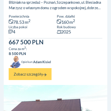
Bliźniak na sprzedaż – Poznań, Szczepankowo, ul. Biesiadna
Marzysz o własnym domu z ogrodem w spokojnej, dobrze
skomunikowanej dzielnicy Poznania? Sprawdź naszą ofertę
Powierzchnia
Pow. działki
domów w zabudowie dwulokalowej! Powierzchnia: ok 78,5
2
2
78.53 m
160 m
m²Lokalizacja: Poznań, Szczepankowo, ul. Biesiadna Układ
Liczba pokoi
Rok budowy
pomieszczeń:Parter: przestronny salon z aneksem
4
2025
kuchennym, łazienkaPiętro: 3 wygodne sypialnieLokal
posiada ogród oraz przypisane miejsce postojowe.Okna od
667 500 PLN
stro...
2
Cena za m
:
8 500 PLN
Adam Kisiel
Opiekun:
Zobacz szczegóły