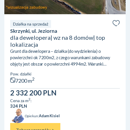
Działka na sprzedaż
Skrzynki, ul. Jeziorna
dla dewelopera| wz na 8 domów| top
lokalizacja
Grunt dla dewelopera – działka (do wydzielenia) o
powierzchni ok 7200m2, z czego warunkami zabudowy
objęty jest obszar o powierzchni 4994m2. Warunki
zabudowy na maksymalnie 8 domów jednorodzinnych,
Pow. działki
wolnostojących:– powierzchnia zabudowy maksylanie
2
7200 m
32%– powierzchnia biologiocznie czynna – 50%– minimum
2 miejsca postojowe na lokal– grunt przylega bezpośrednio
2 332 200 PLN
do drogi gminnej– maksymalna wysokosć buydynków do
2
Cena za m
:
8,5m w kalemnicy Grunt znajduje się w Skrzynkac...
324 PLN
Adam Kisiel
Opiekun: