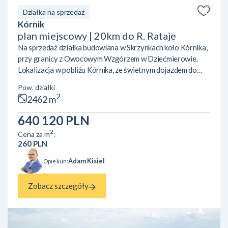
Działka na sprzedaż
Kórnik
plan miejscowy | 20km do R. Rataje
Na sprzedaż działka budowlana w Skrzynkach koło Kórnika,
przy granicy z Owocowym Wzgórzem w Dziećmierowie.
Lokalizacja w pobliżu Kórnika, ze świetnym dojazdem do
Poznania dzięki sąsiedztwu eski. W pobliżu kilka jezior
Pow. działki
(Skrzyneckie Małe i Duże, Kórnickie) oraz tereny zielone.
2
2462 m
Działka jest świeżo wydzielono i znajduje się na terenie
objętym mpzp, z przeznaczeniem pod zabudowę
640 120 PLN
jednorodzinną lub usługową. poniżej fragment planu: jeden
2
Cena za m
:
budynek mieszkalny jednorodzinny, usługowy lub
260 PLN
mieszkalno-usługo...
Adam Kisiel
Opiekun:
Zobacz szczegóły