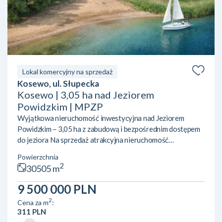
Lokal komercyjny na sprzedaż
Kosewo, ul. Słupecka
Kosewo | 3,05 ha nad Jeziorem
Powidzkim | MPZP
Wyjątkowa nieruchomość inwestycyjna nad Jeziorem
Powidzkim – 3,05 ha z zabudową i bezpośrednim dostępem
do jeziora Na sprzedaż atrakcyjna nieruchomość
inwestycyjna położona w miejscowości Kosewo, przy ul.
Powierzchnia
Słupeckiej /Spacerowej, w gminie Ostrowite. Działka nr
2
30505 m
112/20 o łącznej powierzchni 30 505 m² (3,05 ha) znajduje
się w unikalnej lokalizacji – bezpośrednio przy linii
9 500 000 PLN
brzegowej Jeziora Powidzkiego, jednego z najczystszych
2
Cena za m
:
jezior w Polsce. Zabudowa i infrastrukturaNa terenie
311 PLN
nierucho...