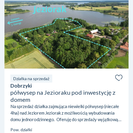
Działka na sprzedaż
Dobrzyki
półwysep na Jezioraku pod inwestycję z
domem
Na sprzedaż działka zajmująca niewielki półwysep (niecałe
4ha) nad Jeziorem Jeziorak z możliwością wybudowania
domu jednorodzinnego. Oferuję do sprzedaży wyjątkową
nieruchomość gruntową o powierzchni 37 941 m² (3,7941
Pow. działki
ha), położoną na niewielkim półwyspie z niemal 400-