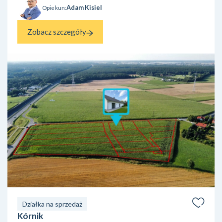
Adam Kisiel
Opiekun:
Zobacz szczegóły
Działka na sprzedaż
Kórnik