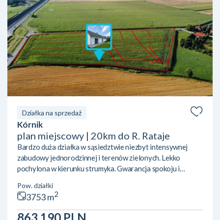
Działka na sprzedaż
Kórnik
plan miejscowy | 20km do R. Rataje
Bardzo duża działka w sąsiedztwie niezbyt intensywnej
zabudowy jednorodzinnej i terenów zielonych. Lekko
pochylona w kierunku strumyka. Gwarancja spokoju i
prywatności. Na sprzedaż działka budowlana w Skrzynkach
Pow. działki
koło Kórnika, przy granicy z Owocowym Wzgórzem w
2
3753 m
Dziećmierowie. Lokalizacja w pobliżu Kórnika, ze świetnym
dojazdem do Poznania dzięki sąsiedztwu eski. W pobliżu
863 190 PLN