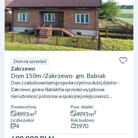
Dom na sprzedaż
Zakrzewo
Dom 150m /Zakrzewo- gm .Babiak
Dom z zabudowaniami gospodarczymi na dużej działce –
Zakrzewo, gmina BabiakNa sprzedaż wyjątkowa
nieruchomość położona w spokojnej miejscowości
Zakrzewo, w gminie Babiak, powiat kolski. To idealne
Powierzchnia
Pow. działki
miejsce dla osób ceniących ciszę, przestrzeń oraz bliskość
2
2
4993 m
4993 m
natury. Wieś liczy zaledwie około 200 mieszkańców i
Liczba pokoi
Rok budowy
charakteryzuje się spokojnym, rolniczym
4
1970
charakterem.Nieruchomość obejmuje dom o powierzchni
użytkowej około 150 m² usytuowany na działce o