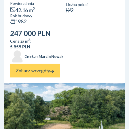
Powierzchnia
Liczba pokoi
mieszkania:** * 2 ustawne pokoje* osobna kuchnia* łazienka
2
42.16 m
2
**Dodatkowo:** * piwnica **Atuty nieruchomości:** * 1.
Rok budowy
piętro – wygodne i poszukiwane* budynek po
1982
termomodernizacji* dużo zieleni wokół* spokojne i
przyjazne osiedle **Lokalizacja:** * w pobliżu szkoła
247 000 PLN
podstawo...
2
Cena za m
:
5 859 PLN
Marcin Nowak
Opiekun:
Zobacz szczegóły