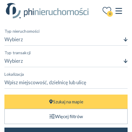
0
Typ nieruchomości
Wybierz
Typ transakcji
Wybierz
Lokalizacja
Cena
Szukaj na mapie
—
zł
zł
Więcej filtrów
Powierzchnia
—
m²
m²