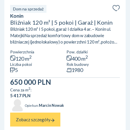
Dom na sprzedaż
Konin
Bliźniak 120 m² | 5 pokoi | Garaż | Konin
Bliźniak 120 m² I 5 pokoi, garaż I działka 4 ar. – Konin ul.
MatejkiNa sprzedaż komfortowy dom w zabudowie
bliźniaczej (jednolokalowy) o powierzchni 120 m², położony
na działce o powierzchni 4 arów, w Koninie przy ul.
Powierzchnia
Pow. działki
Matejki.Układ pomieszczeń:Parter: przestronny salon z
2
2
120 m
400 m
wyjściem na taras kuchnia toalet Piętro: 5 pokoi (możliwość
Liczba pokoi
Rok budowy
aranżacji na sypialnie, gabinet lub pokoje dziecięce) 2
5
1980
łazienki balkon Piwnica: garaż pralnia pomieszczenie
gospodarcze kotłownia Media i udogodnienia: og...
650 000 PLN
2
Cena za m
:
5 417 PLN
Marcin Nowak
Opiekun:
Zobacz szczegóły