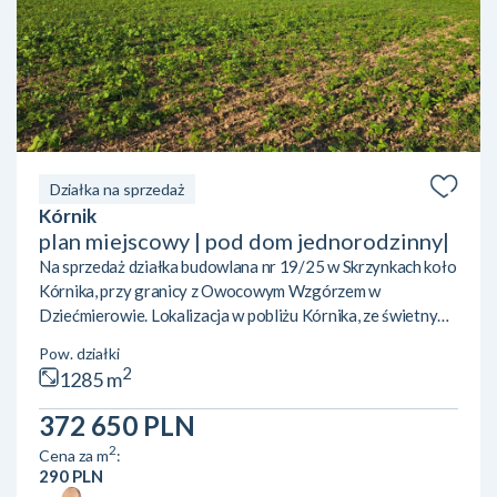
Działka na sprzedaż
Kórnik
plan miejscowy | pod dom jednorodzinny|
Na sprzedaż działka budowlana nr 19/25 w Skrzynkach koło
Kórnika, przy granicy z Owocowym Wzgórzem w
Dziećmierowie. Lokalizacja w pobliżu Kórnika, ze świetnym
dojazdem do Poznania dzięki sąsiedztwu eski. W pobliżu
Pow. działki
kilka jezior (Skrzyneckie Małe i Duże, Kórnickie) oraz tereny
2
1285 m
zielone. Działka położona jest na terenie objętym mpzp, z
przeznaczeniem pod zabudowę mieszkaniową
372 650 PLN
jednorodzinną. poniżej fragment planu: jeden budynek
2
Cena za m
:
mieszkalny jednorodzinny (zabudowa wolnostojąca)
290 PLN
dodatkowo budynek po...