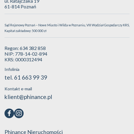
ul. Ratajczaka 19
61-814 Poznań
Sąd Rejonowy Poznań – Nowe Miasto i Wilda w Poznaniu, VIII Wydział Gospodarczy KRS,
Kapitał zakładowy: 500 000 zł
Regon: 634 382 858
NIP: 778-14-02-894
KRS: 0000312494
Infolinia
tel. 61 663 99 39
Kontakt e-mail
klient@phinance.pl
Phinance Nieruchomości